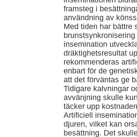
framsteg i besättning
användning av könss
Med tiden har bättre
brunstsynkronisering o
insemination utvecklat
dräktighetsresultat upp
rekommenderas artific
enbart för de genetis
att det förväntas ge 
Tidigare kalvningar o
avvänjning skulle k
täcker upp kostnader
Artificiell inseminati
djuren, vilket kan or
besättning. Det skulle