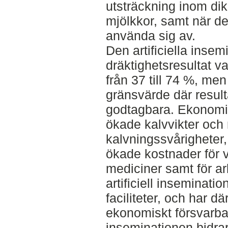
utsträckning inom di
mjölkkor, samt när det
använda sig av.
Den artificiella inse
dräktighetsresultat va
från 37 till 74 %, men
gränsvärde där result
godtagbara. Ekonomis
ökade kalvvikter och m
kalvningssvårigheter
ökade kostnader för v
mediciner samt för ar
artificiell inseminati
faciliteter, och har d
ekonomiskt försvarbart
inseminationen bidrar 