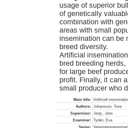
usage of superior bul
of genetically valuab
combination with gen
areas with small popul
insemination can be 
breed diversity.
Artificial inseminatio
bred breeding herds, 
for large beef produc
profit. Finally, it can
small producer who do
Main title:
Artificiell inseminati
Authors:
Johansson, Tove
Supervisor:
Jeng , Jens
Examiner:
Tydén, Eva
Series:
Veterinärprogrammet