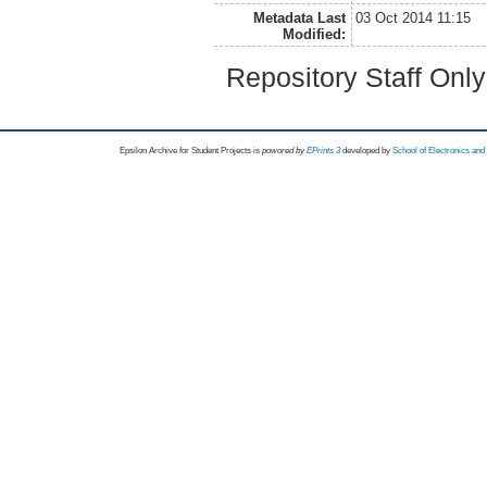
Metadata Last
03 Oct 2014 11:15
Modified:
Repository Staff Onl
Epsilon Archive for Student Projects is
powored by
EPrints 3
developed by
School of Electronics an