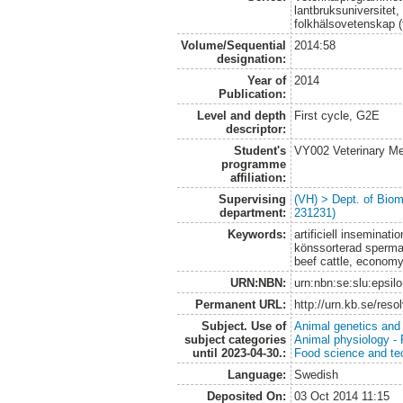
lantbruksuniversitet,
folkhälsovetenskap (
Volume/Sequential
2014:58
designation:
Year of
2014
Publication:
Level and depth
First cycle, G2E
descriptor:
Student's
VY002 Veterinary M
programme
affiliation:
Supervising
(VH) > Dept. of Biom
department:
231231)
Keywords:
artificiell inseminati
könssorterad sperma,
beef cattle, econom
URN:NBN:
urn:nbn:se:slu:epsil
Permanent URL:
http://urn.kb.se/res
Subject. Use of
Animal genetics and
subject categories
Animal physiology -
until 2023-04-30.:
Food science and te
Language:
Swedish
Deposited On:
03 Oct 2014 11:15