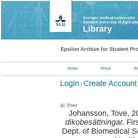
Sveriges lantbruksuniversitet
Swedish University of Agricult
Library
Epsilon Archive for Student Pro
Home
About
B
Login
Create Account
Share
Johansson, Tove
, 
dikobesättningar.
Fir
Dept. of Biomedical S