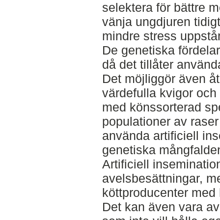
selektera för bättre m
vänja ungdjuren tidigt
mindre stress uppstår
De genetiska fördelar
då det tillåter använd
Det möjliggör även åt
värdefulla kvigor oc
med könssorterad s
populationer av raser
använda artificiell in
genetiska mångfalde
Artificiell inseminati
avelsbesättningar, m
köttproducenter med 
Det kan även vara av