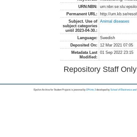
URN:NBN:
urn:nbn:se:slu:epsil
Permanent URL:
http://urn.kb.se/res
Subject. Use of
Animal diseases
subject categories
until 2023-04-30.:
Language:
Swedish
Deposited On:
12 Mar 2021 07:05
Metadata Last
01 Sep 2022 23:15
Modified:
Repository Staff Onl
Epsilon Archive for Student Projects is
powored by
EPrints 3
developed by
School of Electronics an