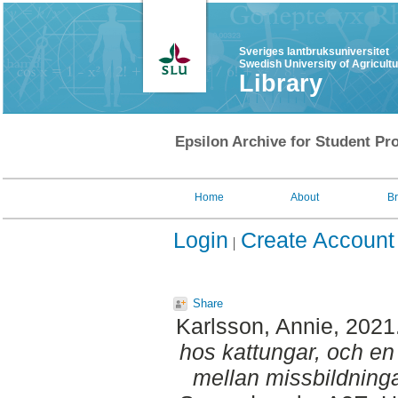
Sveriges lantbruksuniversitet
Swedish University of Agricult
Library
Epsilon Archive for Student Pro
Home
About
B
Login
Create Account
Share
Karlsson, Annie
, 2021
hos kattungar, och en
mellan missbildninga