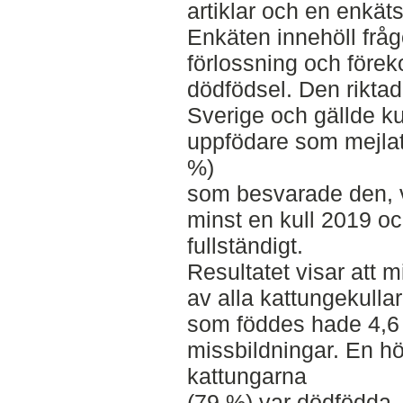
artiklar och en enkät
Enkäten innehöll frågo
förlossning och före
dödfödsel. Den riktade
Sverige och gällde k
uppfödare som mejlat
%)
som besvarade den, v
minst en kull 2019 o
fullständigt.
Resultatet visar att 
av alla kattungekulla
som föddes hade 4,6 %
missbildningar. En h
kattungarna
(79 %) var dödfödda, 