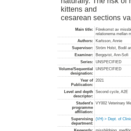
naturally. The risk of
kittens and
cesarean sections va
Main title:
Förekomst av missbi
relationerna mellan m
Authors:
Karlsson, Annie
Supervisor:
Ström Holst, Bodil
a
Examiner:
Bergqvist, Ann-Sofi
Series:
UNSPECIFIED
Volume/Sequential
UNSPECIFIED
designation:
Year of
2021
Publication:
Level and depth
Second cycle, A2E
descriptor:
Student's
VY002 Veterinary M
programme
affiliation:
Supervising
(VH) > Dept. of Clini
department:
Keywords:
missbildning, medfödd