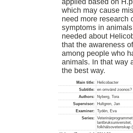
applied based on H.py
which may cause miss
need more research o
symptoms in animals.
needed about Helicob
that the awareness of 
among people who ha
animals. In that way a
the best way.
Main title:
Helicobacter
Subtitle:
en omvänd zoonos?
Authors:
Nyberg, Tora
Supervisor:
Hultgren, Jan
Examiner:
Tydén, Eva
Series:
Veterinärprogrammet
lantbruksuniversitet,
folkhälsovetenskap (