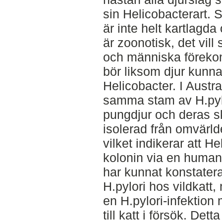
sin Helicobacterart. 
är inte helt kartlagd
är zoonotisk, det vill
och människa föreko
bör liksom djur kunna
Helicobacter. I Austra
samma stam av H.pylo
pungdjur och deras sk
isolerad från omvärld
vilket indikerar att H
kolonin via en human
har kunnat konstatera
H.pylori hos vildkatt,
en H.pylori-infektio
till katt i försök. Det