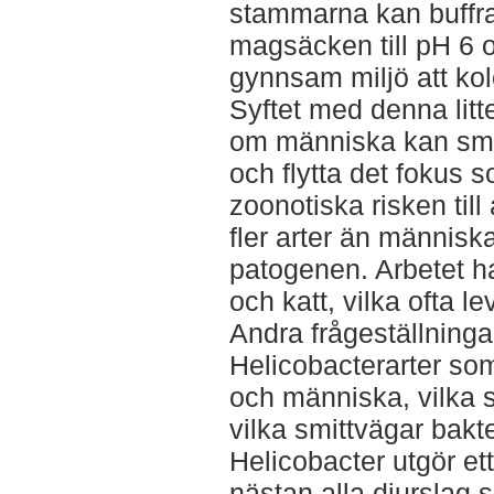
stammarna kan buffra
magsäcken till pH 6 
gynnsam miljö att kol
Syftet med denna litt
om människa kan smit
och flytta det fokus s
zoonotiska risken till 
fler arter än människ
patogenen. Arbetet ha
och katt, vilka ofta l
Andra frågeställninga
Helicobacterarter so
och människa, vilka
vilka smittvägar bakte
Helicobacter utgör et
nästan alla djurslag 