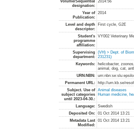
Volume/Sequential
2014:56
designation:
Year of
2014
Publication:
Level and depth
First cycle, G2E
descriptor:
Student's
VY002 Veterinary M
programme
affiliation:
Supervising
(VH) > Dept. of Biom
department:
231231)
Keywords:
helicobacter, zoonos,
animal, dog, cat, ant
URN:NBN:
urn:nbn:se:slu:epsil
Permanent URL:
http://urn.kb.se/res
Subject. Use of
Animal diseases
subject categories
Human medicine, hea
until 2023-04-30.:
Language:
Swedish
Deposited On:
01 Oct 2014 13:21
Metadata Last
01 Oct 2014 13:21
Modified: