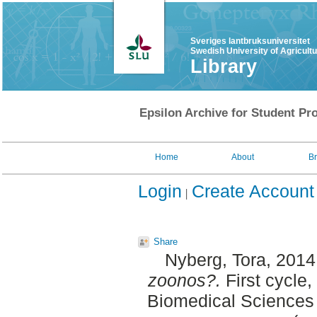
Sveriges lantbruksuniversitet
Swedish University of Agricult
Library
Epsilon Archive for Student Pro
Home
About
B
Login
Create Account
Share
Nyberg, Tora
, 2014
zoonos?.
First cycle
Biomedical Sciences 