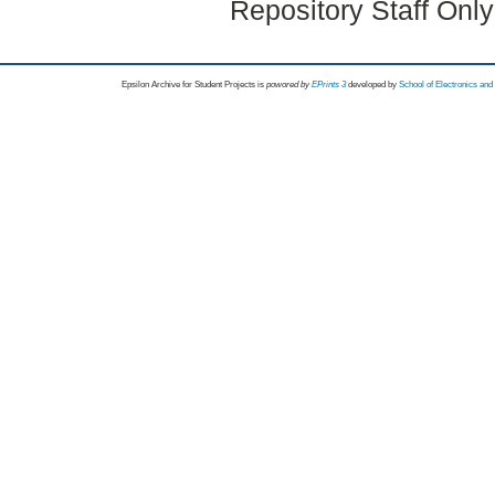
Repository Staff Onl
Epsilon Archive for Student Projects is
powored by
EPrints 3
developed by
School of Electronics an