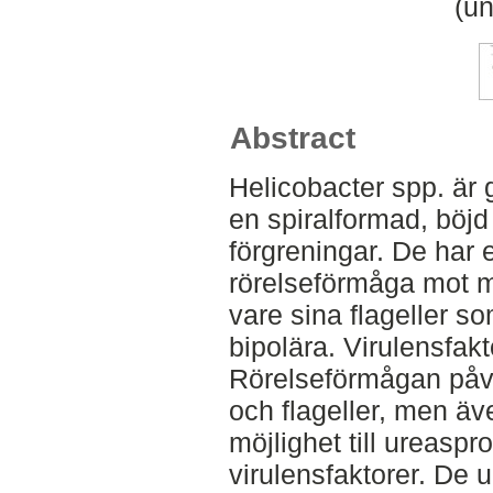
(un
Abstract
Helicobacter spp. är
en spiralformad, böjd
förgreningar. De har 
rörelseförmåga mot 
vare sina flageller so
bipolära. Virulensfakt
Rörelseförmågan påv
och flageller, men äv
möjlighet till ureaspr
virulensfaktorer. De