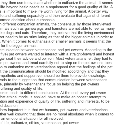
h they then use to evaluate whether to euthanize the animal. It seems
 life beyond basic needs as a requirement for a good quality of life. A
s is important to make life worth living for the animal. A better way
life and suffering separately and then evaluate that against different
nformed decision about euthanasia.
n different companion animals, the consensus by those interviewed
nimals such as guinea pigs and hamsters are not able to feel as many
ike dogs and cats. Therefore, they believe that the living environment
ot need to be as stimulating as that of the bigger animals in order to
fe. When it comes to euthanasia of smaller animals it seems that the
 for the bigger animals.
mmunication between veterinarians and pet owners. According to the
 five) pet owners wanted to interact with a straight-forward and honest
ar coat their advice and opinion. Most veterinarians felt they had to
he pet owners and tread carefully not to step on the pet owner’s toes.
n to euthanize most veterinarians agreed that the feelings of the pet
at the communication should be modified accordingly and that they
mpathetic and supportive, should be there to provide knowledge.
leads to the suggestion that communication between veterinarians
, primarily by veterinarians focus on helping the pet owners
ffering and quality of life.
heories leads to different conclusions. At the end, every pet owner
what ethical model is applied, have to make an honest attempt to
ion and experience of quality of life, suffering and interests, to be
ed decision.
t how important it is that we humans, pet owners and veterinarians
ther well knowing that there are no moral absolutes when it comes to
 an emotional situation for all involved.
f life, euthanize, ethics, veterinarian, pet owner