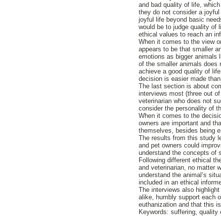
and bad quality of life, whic
they do not consider a joyful
joyful life beyond basic need
would be to judge quality of 
ethical values to reach an i
When it comes to the view o
appears to be that smaller a
emotions as bigger animals l
of the smaller animals does n
achieve a good quality of li
decision is easier made than
The last section is about co
interviews most (three out of
veterinarian who does not sug
consider the personality of t
When it comes to the decisio
owners are important and th
themselves, besides being e
The results from this study 
and pet owners could improve
understand the concepts of su
Following different ethical t
and veterinarian, no matter 
understand the animal’s situat
included in an ethical inform
The interviews also highligh
alike, humbly support each o
euthanization and that this is
Keywords: suffering, quality o