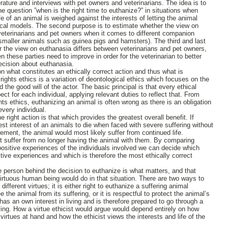
rature and interviews with pet owners and veterinarians. The idea is to
e question ”when is the right time to euthanize?” in situations when
ife of an animal is weighed against the interests of letting the animal
thical models. The second purpose is to estimate whether the view on
 veterinarians and pet owners when it comes to different companion
maller animals such as guinea pigs and hamsters). The third and last
r the view on euthanasia differs between veterinarians and pet owners,
these parties need to improve in order for the veterinarian to better
ecision about euthanasia.
on what constitutes an ethically correct action and thus what is
rights ethics is a variation of deontological ethics which focuses on the
 the good will of the actor. The basic principal is that every ethical
ect for each individual, applying relevant duties to reflect that. From
hts ethics, euthanizing an animal is often wrong as there is an obligation
 every individual.
he right action is that which provides the greatest overall benefit. If
est interest of an animals to die when faced with severe suffering without
ment, the animal would most likely suffer from continued life.
t suffer from no longer having the animal with them. By comparing
ositive experiences of the individuals involved we can decide which
itive experiences and which is therefore the most ethically correct
he person behind the decision to euthanize is what matters, and that
virtuous human being would do in that situation. There are two ways to
different virtues; it is either right to euthanize a suffering animal
e the animal from its suffering, or it is respectful to protect the animal’s
has an own interest in living and is therefore prepared to go through a
living. How a virtue ethicist would argue would depend entirely on how
 virtues at hand and how the ethicist views the interests and life of the