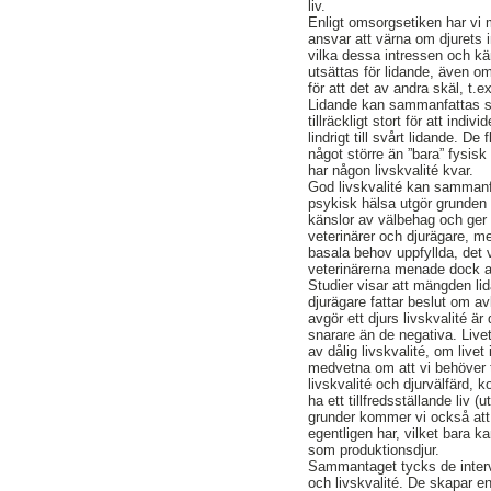
liv.
Enligt omsorgsetiken har vi m
ansvar att värna om djurets
vilka dessa intressen och kän
utsättas för lidande, även o
för att det av andra skäl, t.e
Lidande kan sammanfattas so
tillräckligt stort för att indi
lindrigt till svårt lidande. D
något större än ”bara” fysis
har någon livskvalité kvar.
God livskvalité kan sammanf
psykisk hälsa utgör grunden
känslor av välbehag och ger e
veterinärer och djurägare, me
basala behov uppfyllda, det 
veterinärerna menade dock att
Studier visar att mängden lid
djurägare fattar beslut om av
avgör ett djurs livskvalité är 
snarare än de negativa. Livet
av dålig livskvalité, om livet
medvetna om att vi behöver ti
livskvalité och djurvälfärd,
ha ett tillfredsställande liv 
grunder kommer vi också att tr
egentligen har, vilket bara ka
som produktionsdjur.
Sammantaget tycks de interv
och livskvalité. De skapar en