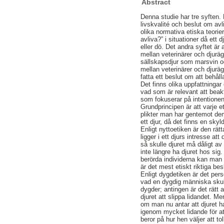
Abstract
Denna studie har tre syften. 
livskvalité och beslut om av
olika normativa etiska teorie
avliva?” i situationer då ett 
eller dö. Det andra syftet är
mellan veterinärer och djuräg
sällskapsdjur som marsvin o
mellan veterinärer och djuräg
fatta ett beslut om att behålla
Det finns olika uppfattningar
vad som är relevant att beakt
som fokuserar på intentione
Grundprincipen är att varje et
plikter man har gentemot dem o
ett djur, då det finns en skyldi
Enligt nyttoetiken är den rät
ligger i ett djurs intresse att
så skulle djuret må dåligt av
inte längre ha djuret hos si
berörda individerna kan man
är det mest etiskt riktiga bes
Enligt dygdetiken är det pers
vad en dygdig människa skull
dygder; antingen är det rätt a
djuret att slippa lidandet. M
om man nu antar att djuret h
igenom mycket lidande för att 
beror på hur hen väljer att t