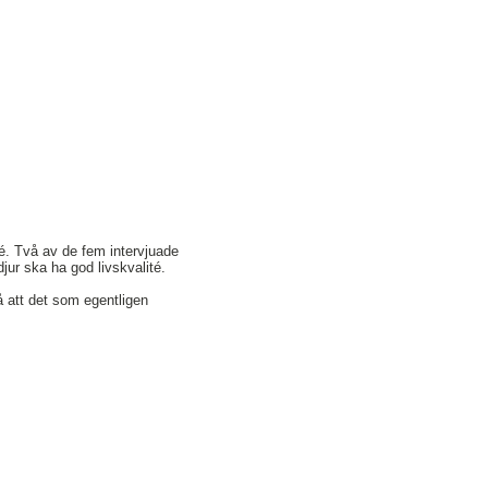
é. Två av de fem intervjuade
jur ska ha god livskvalité.
på att det som egentligen