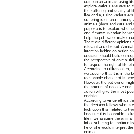
companion animals using lite
explore various answers to th
the suffering and quality of l
live or die, using various e
suffering is different among
animals (dogs and cats and s
purpose is to explore whethe
and if communication between 
help the pet owner make a d
There are different opinions 
relevant and desired. Animal 
intention behind an action and
decision should build on resp
the perspective of animal rig
to respect the right of life of
According to utilitarianism, t
we assume that it is in the b
reasonable chance of improve
However, the pet owner migh
the amount of negative and p
action will give the most pos
decision.
According to virtue ethics t
the decision follows what a 
look upon this, related to two 
because it is honorable to fre
life if we assume the animal 
lot of suffering to continue 
he or she would interpret the
animal.