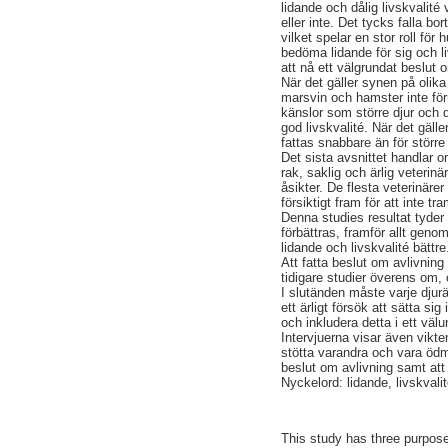
lidande och dålig livskvalit
eller inte. Det tycks falla bor
vilket spelar en stor roll för 
bedöma lidande för sig och liv
att nå ett välgrundat beslut 
När det gäller synen på olik
marsvin och hamster inte fö
känslor som större djur och d
god livskvalité. När det gäll
fattas snabbare än för större 
Det sista avsnittet handlar 
rak, saklig och ärlig veterinä
åsikter. De flesta veterinäre
försiktigt fram för att inte t
Denna studies resultat tyder
förbättras, framför allt geno
lidande och livskvalité bättre
Att fatta beslut om avlivning
tidigare studier överens om, 
I slutänden måste varje djurä
ett ärligt försök att sätta si
och inkludera detta i ett välu
Intervjuerna visar även vikten
stötta varandra och vara ödmj
beslut om avlivning samt att
Nyckelord: lidande, livskvalit
This study has three purposes