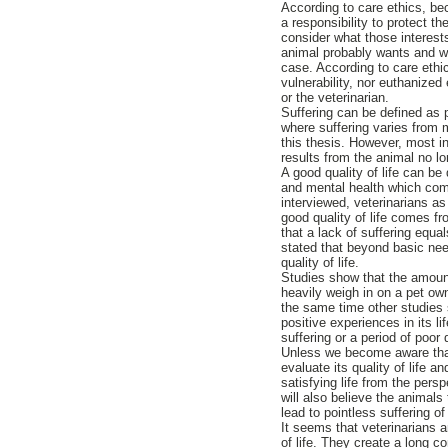
According to care ethics, b
a responsibility to protect th
consider what those interests
animal probably wants and wh
case. According to care ethic
vulnerability, nor euthanized
or the veterinarian.
Suffering can be defined as 
where suffering varies from m
this thesis. However, most in
results from the animal no lon
A good quality of life can b
and mental health which comb
interviewed, veterinarians as
good quality of life comes f
that a lack of suffering equa
stated that beyond basic nee
quality of life.
Studies show that the amount 
heavily weigh in on a pet ow
the same time other studies s
positive experiences in its l
suffering or a period of poor q
Unless we become aware that 
evaluate its quality of life 
satisfying life from the persp
will also believe the animals
lead to pointless suffering 
It seems that veterinarians 
of life. They create a long c