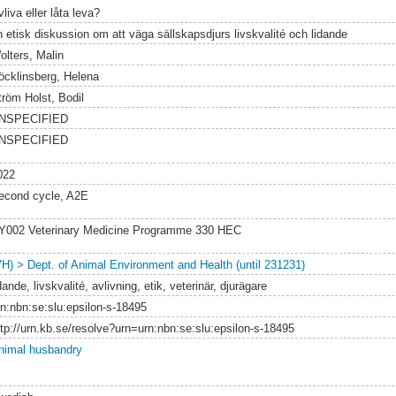
liva eller låta leva?
n etisk diskussion om att väga sällskapsdjurs livskvalité och lidande
olters, Malin
öcklinsberg, Helena
tröm Holst, Bodil
NSPECIFIED
NSPECIFIED
022
econd cycle, A2E
Y002 Veterinary Medicine Programme 330 HEC
VH) > Dept. of Animal Environment and Health (until 231231)
dande, livskvalité, avlivning, etik, veterinär, djurägare
rn:nbn:se:slu:epsilon-s-18495
ttp://urn.kb.se/resolve?urn=urn:nbn:se:slu:epsilon-s-18495
nimal husbandry