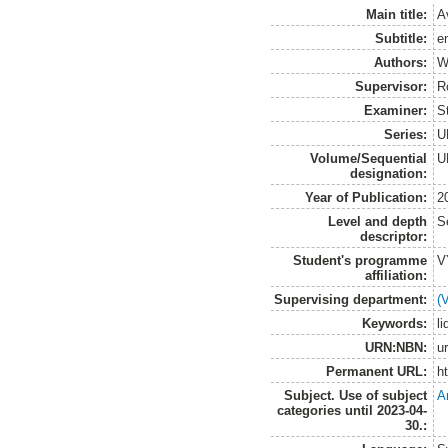
Main title:
Av
Subtitle:
e
Authors:
W
Supervisor:
R
Examiner:
S
Series:
U
Volume/Sequential
U
designation:
Year of Publication:
2
Level and depth
S
descriptor:
Student's programme
V
affiliation:
Supervising department:
(
Keywords:
li
URN:NBN:
u
Permanent URL:
h
Subject. Use of subject
A
categories until 2023-04-
30.: