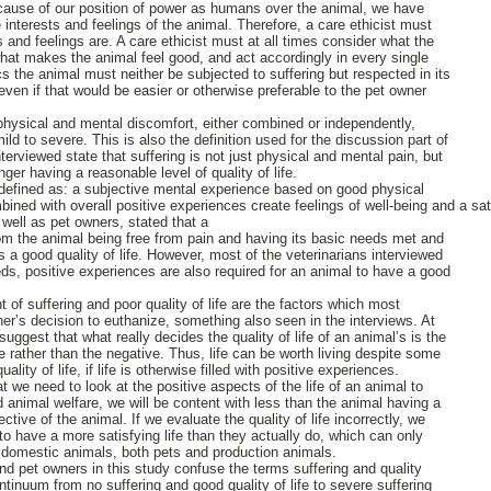
ecause of our position of power as humans over the animal, we have
e interests and feelings of the animal. Therefore, a care ethicist must
 and feelings are. A care ethicist must at all times consider what the
at makes the animal feel good, and act accordingly in every single
s the animal must neither be subjected to suffering but respected in its
 even if that would be easier or otherwise preferable to the pet owner
physical and mental discomfort, either combined or independently,
ild to severe. This is also the definition used for the discussion part of
terviewed state that suffering is not just physical and mental pain, but
ger having a reasonable level of quality of life.
e defined as: a subjective mental experience based on good physical
ined with overall positive experiences create feelings of well-being and a sat
 well as pet owners, stated that a
rom the animal being free from pain and having its basic needs met and
ls a good quality of life. However, most of the veterinarians interviewed
ds, positive experiences are also required for an animal to have a good
of suffering and poor quality of life are the factors which most
ner’s decision to euthanize, something also seen in the interviews. At
uggest that what really decides the quality of life of an animal’s is the
ife rather than the negative. Thus, life can be worth living despite some
uality of life, if life is otherwise filled with positive experiences.
we need to look at the positive aspects of the life of an animal to
and animal welfare, we will be content with less than the animal having a
ective of the animal. If we evaluate the quality of life incorrectly, we
 to have a more satisfying life than they actually do, which can only
of domestic animals, both pets and production animals.
and pet owners in this study confuse the terms suffering and quality
ontinuum from no suffering and good quality of life to severe suffering