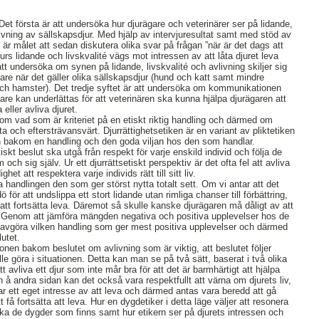
Det första är att undersöka hur djurägare och veterinärer ser på lidande,
livning av sällskapsdjur. Med hjälp av intervjuresultat samt med stöd av
r är målet att sedan diskutera olika svar på frågan ”när är det dags att
djurs lidande och livskvalité vägs mot intressen av att låta djuret leva
 att undersöka om synen på lidande, livskvalité och avlivning skiljer sig
are när det gäller olika sällskapsdjur (hund och katt samt mindre
ch hamster). Det tredje syftet är att undersöka om kommunikationen
are kan underlättas för att veterinären ska kunna hjälpa djurägaren att
 eller avliva djuret.
 om vad som är kriteriet på en etiskt riktig handling och därmed om
a och eftersträvansvärt. Djurrättighetsetiken är en variant av pliktetiken
n bakom en handling och den goda viljan hos den som handlar.
iskt beslut ska utgå från respekt för varje enskild individ och följa de
ch sig själv. Ur ett djurrättsetiskt perspektiv är det ofta fel att avliva
ghet att respektera varje individs rätt till sitt liv.
ta handlingen den som ger störst nytta totalt sett. Om vi antar att det
 dö för att undslippa ett stort lidande utan rimliga chanser till förbättring,
 att fortsätta leva. Däremot så skulle kanske djurägaren må dåligt av att
g. Genom att jämföra mängden negativa och positiva upplevelser hos de
 avgöra vilken handling som ger mest positiva upplevelser och därmed
lutet.
onen bakom beslutet om avlivning som är viktig, att beslutet följer
e göra i situationen. Detta kan man se på två sätt, baserat i två olika
tt avliva ett djur som inte mår bra för att det är barmhärtigt att hjälpa
en å andra sidan kan det också vara respektfullt att värna om djurets liv,
ar ett eget intresse av att leva och därmed antas vara beredd att gå
få fortsätta att leva. Hur en dygdetiker i detta läge väljer att resonera
olka de dygder som finns samt hur etikern ser på djurets intressen och