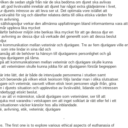
é vilken de sedan utgår från när de ska bedöma om djuret ska avlivas
t att god livskvalité innebär att djuret har något extra glädjeämne i livet,
hur djurets intresse av att leva ser ut. Det optimala vore istället att
skvalité för sig och därefter relatera detta till olika etiska värden för
om avlivning.
a sällskapsdjur verkar den allmänna uppfattningen bland informanterna vara at
rmår uppleva lika mycket
ärför behöver miljön inte berikas lika mycket för att ge dessa djur en
er avlivning av dessa djur så verkade det generellt som att dessa beslut
djur.
om kommunikation mellan veterinär och djurägare. Tre av fem djurägare ville en
r som inte lindar in sina råd och
r ansåg att de behöver ta hänsyn till djurägarens personlighet och gå
rampa djurägaren på tårna.
 på att kommunikationen mellan veterinär och djurägare skulle kunna
m att veterinären skulle kunna jobba för att djurägaren förstår begreppen
.
 är inte lätt, det är både de intervjuade personerna i studien samt
och beroende på vilken etisk teorisom följs landar man i olika slutsatser.
gare och veterinär, oavsett vilken etisk teori personen utgår ifrån, göra
g in i djurets situation och upplevelse av livskvalité, lidande och intressen
nderbyggt etiskt beslut.
 av att vi människor, såväl djurägare som veterinärer, ser till att
uka mot varandra i vetskapen om att inget solklart är rätt eller fel i ett
 situationen väcker känslor hos alla inblandade.
é, avlivning, etik, veterinär, djurägare
,
. The first one is to explore various ethical aspects of euthanasia of