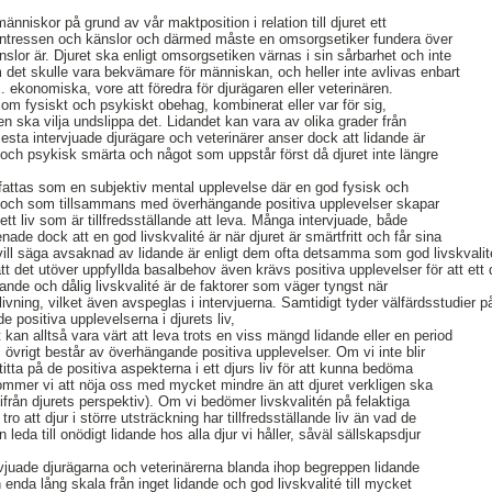
änniskor på grund av vår maktposition i relation till djuret ett
 intressen och känslor och därmed måste en omsorgsetiker fundera över
slor är. Djuret ska enligt omsorgsetiken värnas i sin sårbarhet och inte
m det skulle vara bekvämare för människan, och heller inte avlivas enbart
x. ekonomiska, vore att föredra för djurägaren eller veterinären.
m fysiskt och psykiskt obehag, kombinerat eller var för sig,
viden ska vilja undslippa det. Lidandet kan vara av olika grader från
e flesta intervjuade djurägare och veterinärer anser dock att lidande är
k och psykisk smärta och något som uppstår först då djuret inte längre
attas som en subjektiv mental upplevelse där en god fysisk och
 och som tillsammans med överhängande positiva upplevelser skapar
tt liv som är tillfredsställande att leva. Många intervjuade, både
nade dock att en god livskvalité är när djuret är smärtfritt och får sina
vill säga avsaknad av lidande är enligt dem ofta detsamma som god livskvalit
 det utöver uppfyllda basalbehov även krävs positiva upplevelser för att ett d
ande och dålig livskvalité är de faktorer som väger tyngst när
livning, vilket även avspeglas i intervjuerna. Samtidigt tyder välfärdsstudier 
de positiva upplevelserna i djurets liv,
 kan alltså vara värt att leva trots en viss mängd lidande eller en period
 i övrigt består av överhängande positiva upplevelser. Om vi inte blir
tta på de positiva aspekterna i ett djurs liv för att kunna bedöma
 kommer vi att nöja oss med mycket mindre än att djuret verkligen ska
(utifrån djurets perspektiv). Om vi bedömer livskvalitén på felaktiga
o att djur i större utsträckning har tillfredsställande liv än vad de
n leda till onödigt lidande hos alla djur vi håller, såväl sällskapsdjur
juade djurägarna och veterinärerna blanda ihop begreppen lidande
 enda lång skala från inget lidande och god livskvalité till mycket