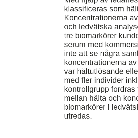
klassificeras som hält
Koncentrationerna av
och ledvätska analy
tre biomarkörer kund
serum med kommersie
inte att se några sa
koncentrationerna av
var hältutlösande eller
med fler individer ink
kontrollgrupp fordras
mellan hälta och kon
biomarkörer i ledvät
utredas.