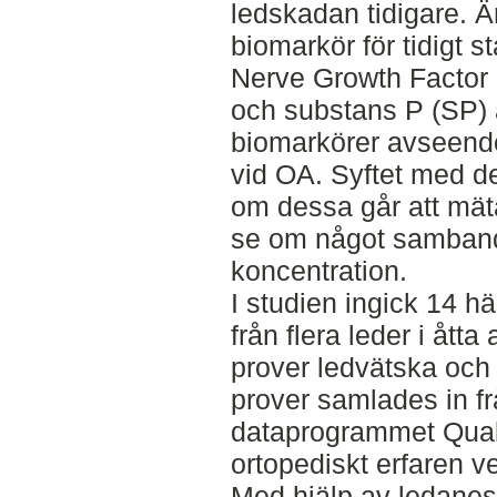
ledskadan tidigare. Ä
biomarkör för tidigt 
Nerve Growth Factor (
och substans P (SP) ä
biomarkörer avseend
vid OA. Syftet med d
om dessa går att mät
se om något samband 
koncentration.
I studien ingick 14 h
från flera leder i åtta
prover ledvätska och
prover samlades in f
dataprogrammet Quali
ortopediskt erfaren ve
Med hjälp av ledanes