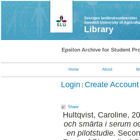
Sveriges lantbruksuniversitet
Swedish University of Agricult
Library
Epsilon Archive for Student Pro
Home
About
B
Login
Create Account
Share
Hultqvist, Caroline
, 2
och smärta i serum oc
en pilotstudie.
Second