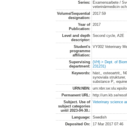
Series:
Examensarbete / Sver
veterinärmedicin oc
Volume/Sequential
2017:59
designation:
Year of
2017
Publication:
Level and depth
Second cycle, A2E
descriptor:
Student's
VY002 Veterinary M
programme
affiliation:
Supervising
(VH) > Dept. of Biom
department:
231231)
Keywords:
häst,, osteoartrit,, N
synoviala strukturer, 
substance P,, equine,
URN:NBN:
urn:nbn:se:slu:epsil
Permanent URL:
http://urn.kb.se/res
Subject. Use of
Veterinary science a
subject categories
until 2023-04-30.:
Language:
Swedish
Deposited On:
17 Mar 2017 07:46