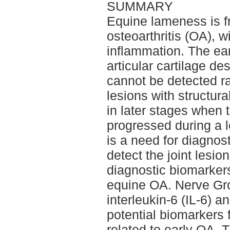
SUMMARY
Equine lameness is f
osteoarthritis (OA), w
inflammation. The ea
articular cartilage de
cannot be detected ra
lesions with structur
in later stages when
progressed during a l
is a need for diagnos
detect the joint lesion
diagnostic biomarkers
equine OA. Nerve Gr
interleukin-6 (IL-6) a
potential biomarkers 
related to early OA. T