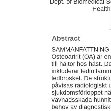
Dept. of Biomedical S
Health
Abstract
SAMMANFATTNING
Osteoartrit (OA) är 
till hältor hos häst. 
inkluderar ledinflam
ledbrosket. De strukt
påvisas radiologiskt u
sjukdomsförloppet när
vävnadsskada hunnit u
behov av diagnostisk