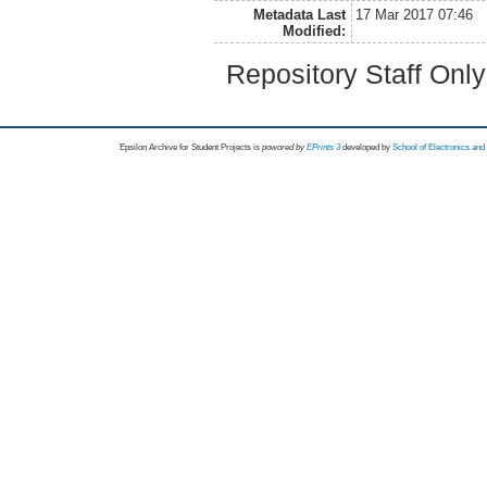
Metadata Last
17 Mar 2017 07:46
Modified:
Repository Staff Onl
Epsilon Archive for Student Projects is
powored by
EPrints 3
developed by
School of Electronics an