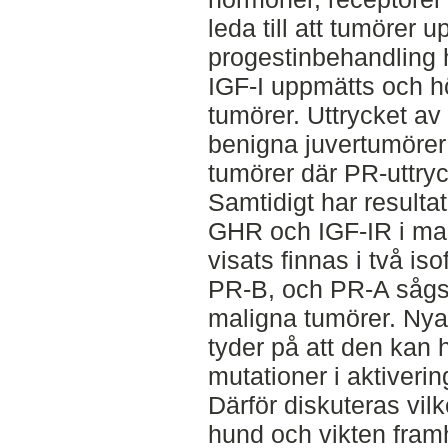
leda till att tumörer u
progestinbehandling 
IGF-I uppmätts och h
tumörer. Uttrycket av
benigna juvertumörer 
tumörer där PR-uttryck
Samtidigt har resultat
GHR och IGF-IR i mal
visats finnas i två i
PR-B, och PR-A sågs
maligna tumörer. Ny
tyder på att den kan 
mutationer i aktiver
Därför diskuteras vi
hund och vikten framh