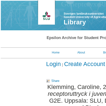
Sveriges lantbruksuniversitet
Swedish University of Agricult
Library
Epsilon Archive for Student Pro
Home
About
B
Login
Create Account
Share
Klemming, Caroline
, 
receptoruttryck i juve
G2E. Uppsala: SLU, D