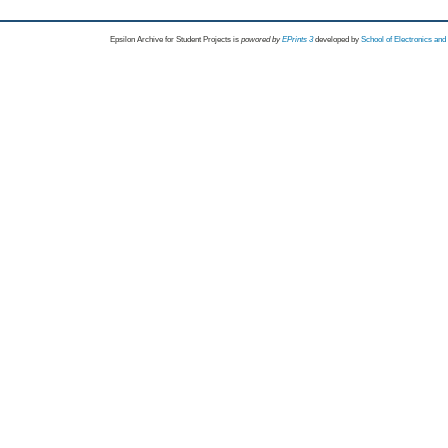
Epsilon Archive for Student Projects is
powored by
EPrints 3
developed by
School of Electronics an