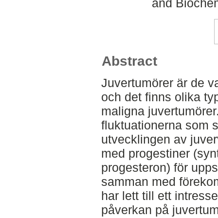
and Biochem
Abstract
Juvertumörer är de va
och det finns olika t
maligna juvertumörer
fluktuationerna som s
utvecklingen av juve
med progestiner (synte
progesteron) för upps
samman med förekomst
har lett till ett intre
påverkan på juvertu