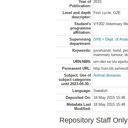
Year of
2015
Publication:
Level and depth
First cycle, G2E
descriptor:
Student's
VY002 Veterinary M
programme
affiliation:
Supervising
(VH) > Dept. of Anat
department:
Keywords:
juvertumör, hund, pro
mammary tumour, dog
URN:NBN:
urn:nbn:se:slu:epsil
Permanent URL:
http://urn.kb.se/res
Subject. Use of
Animal diseases
subject categories
until 2023-04-30.:
Language:
Swedish
Deposited On:
18 May 2015 15:48
Metadata Last
18 May 2015 15:48
Modified:
Repository Staff Onl