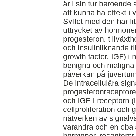
är i sin tur beroende 
att kunna ha effekt i
Syftet med den här lit
uttrycket av hormoner
progesteron, tillväx
och insulinliknande til
growth factor, IGF) i
benigna och maligna 
påverkan på juvertum
De intracellulära sig
progesteronreceptore
och IGF-I-receptorn (I
cellproliferation och
nätverken av signalv
varandra och en obala
hormoner, receptorer 