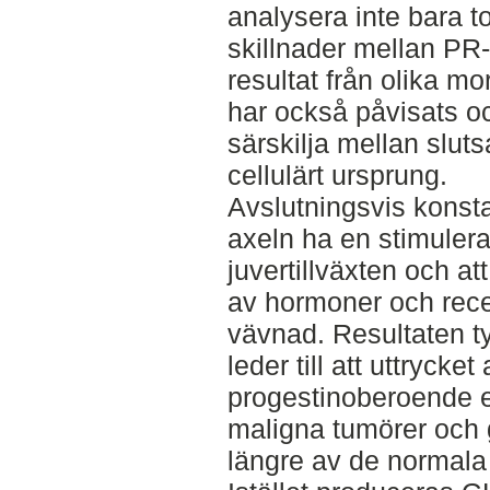
analysera inte bara t
skillnader mellan PR
resultat från olika m
har också påvisats och
särskilja mellan slut
cellulärt ursprung.
Avslutningsvis konst
axeln ha en stimuler
juvertillväxten och att
av hormoner och rec
vävnad. Resultaten ty
leder till att uttrycke
progestinoberoende ef
maligna tumörer och 
längre av de normala 