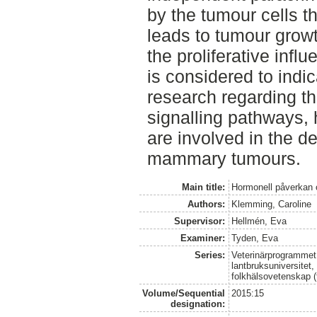
by the tumour cells 
leads to tumour growt
the proliferative inf
is considered to indic
research regarding th
signalling pathways,
are involved in the d
mammary tumours.
Main title:
Hormonell påverkan o
Authors:
Klemming, Caroline
Supervisor:
Hellmén, Eva
Examiner:
Tyden, Eva
Series:
Veterinärprogrammet
lantbruksuniversitet,
folkhälsovetenskap (
Volume/Sequential
2015:15
designation: