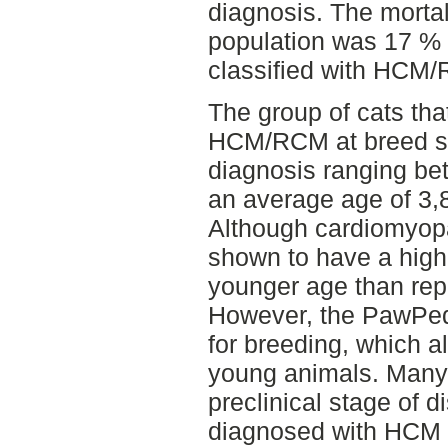
diagnosis. The mortali
population was 17 % 
classified with HCM
The group of cats th
HCM/RCM at breed sc
diagnosis ranging be
an average age of 3,
Although cardiomyop
shown to have a highly
younger age than repo
However, the PawPed
for breeding, which 
young animals. Many 
preclinical stage of d
diagnosed with HCM 