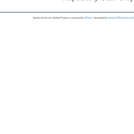
Epsilon Archive for Student Projects is
powored by
EPrints 3
developed by
School of Electronics an