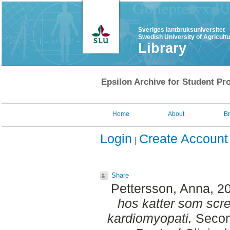
Sveriges lantbruksuniversitet
Swedish University of Agricult
Library
Epsilon Archive for Student Pro
Home
About
B
Login
Create Account
Share
Pettersson, Anna
, 2
hos katter som scr
kardiomyopati.
Second