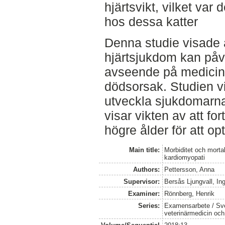
hjärtsvikt, vilket va
hos dessa katter
Denna studie visade 
hjärtsjukdom kan påve
avseende på medicin
dödsorsak. Studien vi
utveckla sjukdomarna e
visar vikten av att fo
högre ålder för att o
Main title:
Morbiditet och morta
kardiomyopati
Authors:
Pettersson, Anna
Supervisor:
Bersås Ljungvall, Ing
Examiner:
Rönnberg, Henrik
Series:
Examensarbete / Sver
veterinärmedicin oc