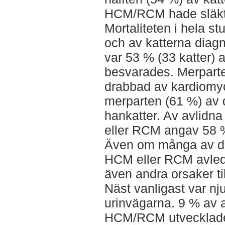
HCM/RCM hade släkt
Mortaliteten i hela s
och av katterna dia
var 53 % (33 katter) 
besvarades. Merparte
drabbad av kardiomyo
merparten (61 %) av d
hankatter. Av avlidn
eller RCM angav 58 %
Även om många av de
HCM eller RCM avled 
även andra orsaker t
Näst vanligast var n
urinvägarna. 9 % av 
HCM/RCM utvecklade