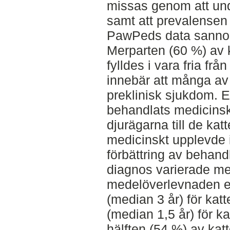
missas genom att un
samt att prevalensen 
PawPeds data sannolik
Merparten (60 %) av 
fylldes i vara fria fr
innebär att många av
preklinisk sjukdom. 
behandlats medicinsk
djurägarna till de ka
medicinskt upplevde i
förbättring av behand
diagnos varierade mell
medelöverlevnaden ef
(median 3 år) för ka
(median 1,5 år) för 
hälften (54 %) av ka