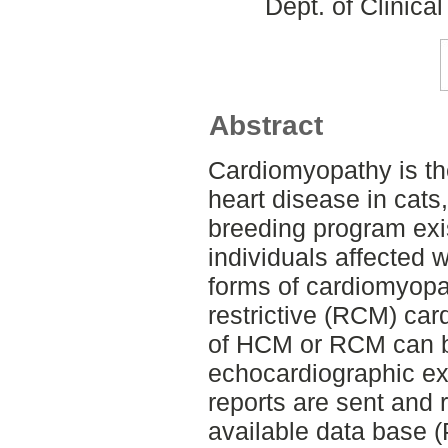
Dept. of Clinica
Abstract
Cardiomyopathy is t
heart disease in cats,
breeding program exis
individuals affected
forms of cardiomyopa
restrictive (RCM) ca
of HCM or RCM can b
echocardiographic ex
reports are sent and r
available data base 