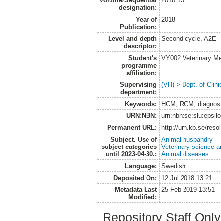
Volume/Sequential
2018:13
designation:
Year of
2018
Publication:
Level and depth
Second cycle, A2E
descriptor:
Student's
VY002 Veterinary M
programme
affiliation:
Supervising
(VH) > Dept. of Clini
department:
Keywords:
HCM, RCM, diagnos, 
URN:NBN:
urn:nbn:se:slu:epsil
Permanent URL:
http://urn.kb.se/res
Subject. Use of
Animal husbandry
subject categories
Veterinary science a
until 2023-04-30.:
Animal diseases
Language:
Swedish
Deposited On:
12 Jul 2018 13:21
Metadata Last
25 Feb 2019 13:51
Modified:
Repository Staff Onl