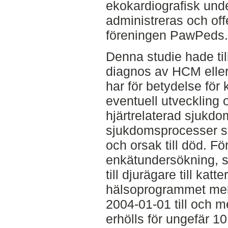
ekokardiografisk und
administreras och off
föreningen PawPeds.
Denna studie hade til
diagnos av HCM eller 
har för betydelse för
eventuell utveckling
hjärtrelaterad sjukdo
sjukdomsprocesser s
och orsak till död. Fö
enkätundersökning, s
till djurägare till kat
hälsoprogrammet mel
2004-01-01 till och 
erhölls för ungefär 1