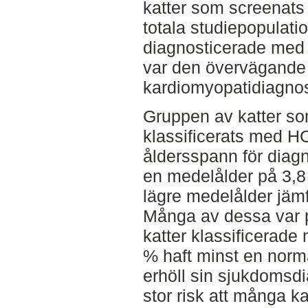
katter som screenats
totala studiepopulati
diagnosticerade me
var den övervägande 
kardiomyopatidiagno
Gruppen av katter so
klassificerats med 
åldersspann för diag
en medelålder på 3,8 
lägre medelålder jämfö
Många av dessa var p
katter klassificerad
% haft minst en norm
erhöll sin sjukdomsd
stor risk att många k