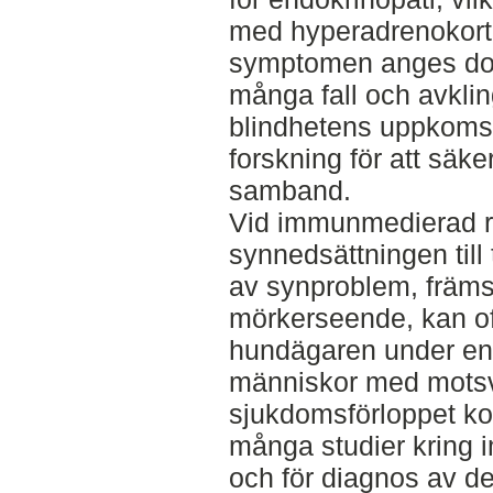
med hyperadrenokort
symptomen anges doc
många fall och avkli
blindhetens uppkomst.
forskning för att säke
samband.
Vid immunmedierad ret
synnedsättningen till 
av synproblem, främs
mörkerseende, kan of
hundägaren under en 
människor med motsv
sjukdomsförloppet ko
många studier kring 
och för diagnos av de