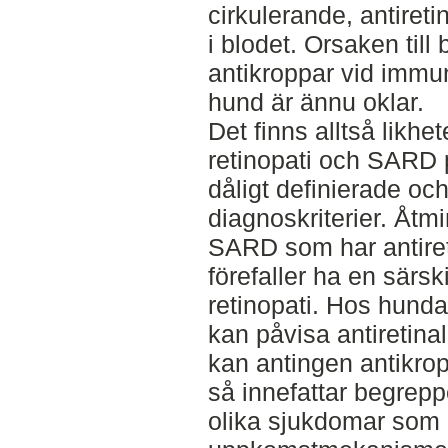
cirkulerande, antiret
i blodet. Orsaken till 
antikroppar vid immu
hund är ännu oklar.
Det finns alltså likh
retinopati och SARD 
dåligt definierade och
diagnoskriterier. Åt
SARD som har antiret
förefaller ha en sär
retinopati. Hos hun
kan påvisa antiretinal
kan antingen antikrop
så innefattar begrepp
olika sjukdomar som 