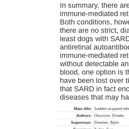
In summary, there are
immune-mediated ret
Both conditions, howe
there are no strict, di
least dogs with SARD 
antiretinal autoantib
immune-mediated ret
without detectable ant
blood, one option is 
have been lost over t
that SARD in fact en
diseases that may hav
Main title:
Sudden acquired ret
Authors:
Olovsson, Emelie
Supervisor:
Ekesten, Björn