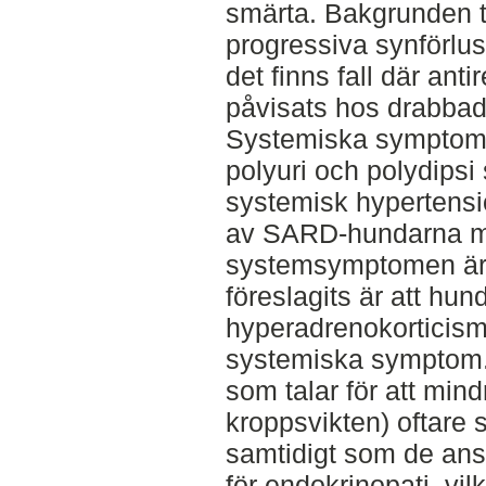
smärta. Bakgrunden ti
progressiva synförlu
det finns fall där ant
påvisats hos drabbad
Systemiska symptom s
polyuri och polydipsi 
systemisk hypertensi
av SARD-hundarna me
systemsymptomen är o
föreslagits är att hu
hyperadrenokorticism,
systemiska symptom. 
som talar för att mind
kroppsvikten) oftare
samtidigt som de an
för endokrinopati, vil