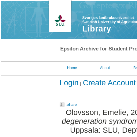
Sveriges lantbruksuniversitet
Swedish University of Agricult
Library
Epsilon Archive for Student Pro
Home
About
B
Login
Create Account
Share
Olovsson, Emelie
, 
degeneration syndro
Uppsala: SLU, Dept.