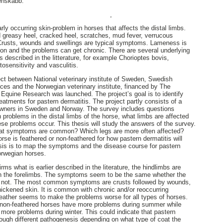
benskabb.
,
arly occurring skin-problem in horses that affects the distal limbs.
greasy heel, cracked heel, scratches, mud fever, verrucous
Crusts, wounds and swellings are typical symptoms. Lameness is
n and the problems can get chronic. There are several underlying
s described in the litterature, for example Chorioptes bovis,
osensitivity and vasculitis.
ject between National veterinary institute of Sweden, Swedish
nces and the Norwegian veterinary institute, financed by The
Equine Research was launched. The project’s goal is to identify
reatments for pastern dermatitis. The project partly consists of a
owners in Sweden and Norway. The survey includes questions
 problems in the distal limbs of the horse, what limbs are affected
ese problems occur. This thesis will study the answers of the survey.
hat symptoms are common? Which legs are more often affected?
rse is feathered or non-feathered for how pastern dermatitis will
esis is to map the symptoms and the disease course for pastern
orwegian horses.
irms what is earlier described in the literature, the hindlimbs are
an the forelimbs. The symptoms seem to be the same whether the
or not. The most common symptoms are crusts followed by wounds,
thickened skin. It is common with chronic and/or reoccurring
ther seems to make the problems worse for all types of horses.
at non-feathered horses have more problems during summer while
ore problems during winter. This could indicate that pastern
ough different pathogenesis depending on what type of coat the