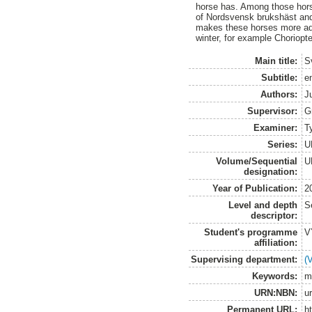
horse has. Among those horse
of Nordsvensk brukshäst and 
makes these horses more ado
winter, for example Choriopt
Main title:
S
Subtitle:
en
Authors:
J
Supervisor:
Gr
Examiner:
T
Series:
U
Volume/Sequential
U
designation:
Year of Publication:
2
Level and depth
S
descriptor:
Student's programme
V
affiliation:
Supervising department:
(
Keywords:
m
URN:NBN:
u
Permanent URL:
h