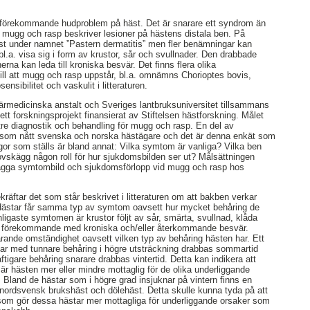
t förekommande hudproblem på häst. Det är snarare ett syndrom än
ugg och rasp beskriver lesioner på hästens distala ben. På
st under namnet ”Pastern dermatitis” men fler benämningar kan
.a. visa sig i form av krustor, sår och svullnader. Den drabbade
erna kan leda till kroniska besvär. Det finns flera olika
till att mugg och rasp uppstår, bl.a. omnämns Chorioptes bovis,
ensibilitet och vaskulit i litteraturen.
ärmedicinska anstalt och Sveriges lantbruksuniversitet tillsammans
ett forskningsprojekt finansierat av Stiftelsen hästforskning. Målet
ttre diagnostik och behandling för mugg och rasp. En del av
t som nått svenska och norska hästägare och det är denna enkät som
gor som ställs är bland annat: Vilka symtom är vanliga? Vilka ben
skägg någon roll för hur sjukdomsbilden ser ut? Målsättningen
tlägga symtombild och sjukdomsförlopp vid mugg och rasp hos
kräftar det som står beskrivet i litteraturen om att bakben verkar
Hästar får samma typ av symtom oavsett hur mycket behåring de
ligaste symtomen är krustor följt av sår, smärta, svullnad, klåda
gt förekommande med kroniska och/eller återkommande besvär.
vårande omständighet oavsett vilken typ av behåring hästen har. Ett
ästar med tunnare behåring i högre utsträckning drabbas sommartid
tigare behåring snarare drabbas vintertid. Detta kan indikera att
är hästen mer eller mindre mottaglig för de olika underliggande
. Bland de hästar som i högre grad insjuknar på vintern finns en
 nordsvensk brukshäst och dölehäst. Detta skulle kunna tyda på att
 som gör dessa hästar mer mottagliga för underliggande orsaker som