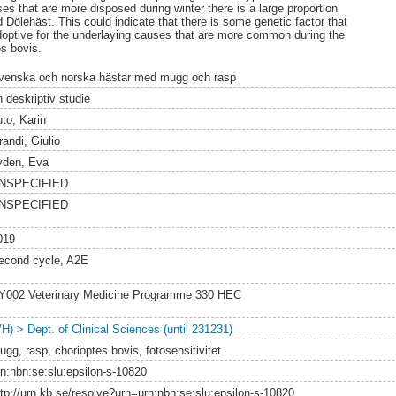
s that are more disposed during winter there is a large proportion
Dölehäst. This could indicate that there is some genetic factor that
ptive for the underlaying causes that are more common during the
es bovis.
venska och norska hästar med mugg och rasp
 deskriptiv studie
uto, Karin
andi, Giulio
yden, Eva
NSPECIFIED
NSPECIFIED
019
econd cycle, A2E
Y002 Veterinary Medicine Programme 330 HEC
VH) > Dept. of Clinical Sciences (until 231231)
ugg, rasp, chorioptes bovis, fotosensitivitet
rn:nbn:se:slu:epsilon-s-10820
ttp://urn.kb.se/resolve?urn=urn:nbn:se:slu:epsilon-s-10820