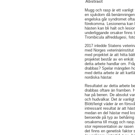
Abstract
Mugg och rasp är ett vanlig
en sjukdom då benämningen m
engelska går syndromet ofta
förekomma. Lesionerna kan bl
hästen kan bli halt och lesion
underliggande orsaker finns 
Trombicula alfreddugesi, fotos
2017 inledde Statens veterin
med Norges veterinärinstitut 
med projektet är att hitta bä
projektet består av en enkä
detta arbete handlar om. Frå
drabbas? Spelar mängden hov
med detta arbete är att kar
nordiska hästar.
Resultatet av detta arbete be
drabbas oftare än framben. 
har på benen. De absolut van
och hudvalkar. Det är vanli
Blött/lerigt väder är en förs
intressant resultat är att h
medan en del hästar med kraf
beroende på typ av behåring 
orsakerna till mugg och rasp
stor representation av rasen
det finns en genetisk faktor