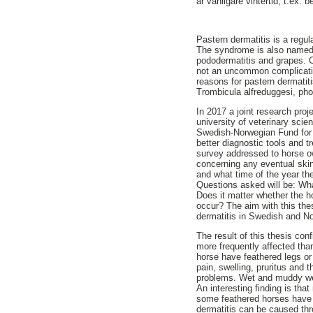
är vanligare vintertid, t.ex. 
Pastern dermatitis is a regul
The syndrome is also named 
pododermatitis and grapes. 
not an uncommon complicatio
reasons for pastern dermatiti
Trombicula alfreduggesi, phot
In 2017 a joint research pro
university of veterinary scie
Swedish-Norwegian Fund for 
better diagnostic tools and t
survey addressed to horse 
concerning any eventual skin
and what time of the year th
Questions asked will be: W
Does it matter whether the ho
occur? The aim with this th
dermatitis in Swedish and N
The result of this thesis conf
more frequently affected th
horse have feathered legs 
pain, swelling, pruritus and 
problems. Wet and muddy wea
An interesting finding is th
some feathered horses have m
dermatitis can be caused thr