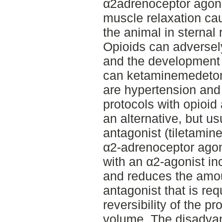
α2adrenoceptor agoni
muscle relaxation cau
the animal in sternal
Opioids can adversely
and the development o
can ketaminemedetomi
are hypertension and
protocols with opioi
an alternative, but 
antagonist (tiletamin
α2-adrenoceptor agon
with an α2-agonist in
and reduces the amo
antagonist that is req
reversibility of the p
volume. The disadvan