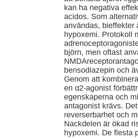
kan ha negativa effe
acidos. Som alternat
användas, bieffekter 
hypoxemi. Protokoll 
adrenoceptoragonister 
björn, men oftast an
NMDAreceptorantagoni
bensodiazepin och ä
Genom att kombinera
en α2-agonist förbätt
egenskaperna och 
antagonist krävs. Det
reverserbarhet och 
Nackdelen är ökad ris
hypoxemi. De flesta pr