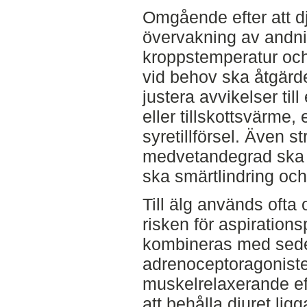
Omgående efter att dj
övervakning av andni
kroppstemperatur och
vid behov ska åtgärder
justera avvikelser ti
eller tillskottsvärme,
syretillförsel. Även 
medvetandegrad ska 
ska smärtlindring och
Till älg används ofta 
risken för aspiration
kombineras med sede
adrenoceptoragoniste
muskelrelaxerande ef
att behålla djuret lig