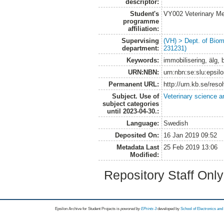
descriptor:
Student's
VY002 Veterinary M
programme
affiliation:
Supervising
(VH) > Dept. of Biom
department:
231231)
Keywords:
immobilisering, älg, 
URN:NBN:
urn:nbn:se:slu:epsil
Permanent URL:
http://urn.kb.se/res
Subject. Use of
Veterinary science a
subject categories
until 2023-04-30.:
Language:
Swedish
Deposited On:
16 Jan 2019 09:52
Metadata Last
25 Feb 2019 13:06
Modified:
Repository Staff Onl
Epsilon Archive for Student Projects is
powored by
EPrints 3
developed by
School of Electronics an