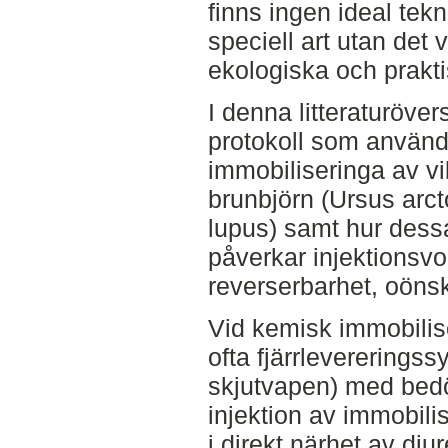
finns ingen ideal tekn
speciell art utan det 
ekologiska och prakti
I denna litteraturöver
protokoll som använd
immobiliseringa av vi
brunbjörn (Ursus arct
lupus) samt hur des
påverkar injektionsvo
reverserbarhet, oönsk
Vid kemisk immobilis
ofta fjärrlevereringss
skjutvapen) med bedöv
injektion av immobili
i direkt närhet av dju