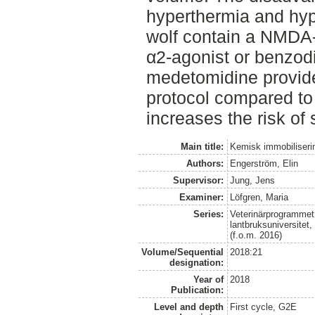
hyperthermia and hyp
wolf contain a NMDA-
α2-agonist or benzod
medetomidine provides
protocol compared to
increases the risk of
Main title:
Kemisk immobiliserin
Authors:
Engerström, Elin
Supervisor:
Jung, Jens
Examiner:
Löfgren, Maria
Series:
Veterinärprogrammet
lantbruksuniversitet
(f.o.m. 2016)
Volume/Sequential
2018:21
designation:
Year of
2018
Publication:
Level and depth
First cycle, G2E