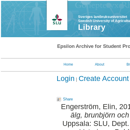
Sveriges lantbruksuniversitet
Swedish University of Agricult
Library
Epsilon Archive for Student Pro
Home
About
B
Login
Create Account
Share
Engerström, Elin
, 20
älg, brunbjörn och
Uppsala: SLU, Dept.