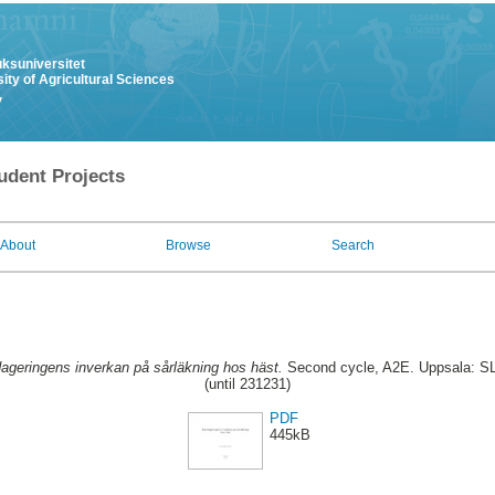
uksuniversitet
ity of Agricultural Sciences
y
udent Projects
About
Browse
Search
ageringens inverkan på sårläkning hos häst.
Second cycle, A2E. Uppsala: SLU
(until 231231)
PDF
445kB