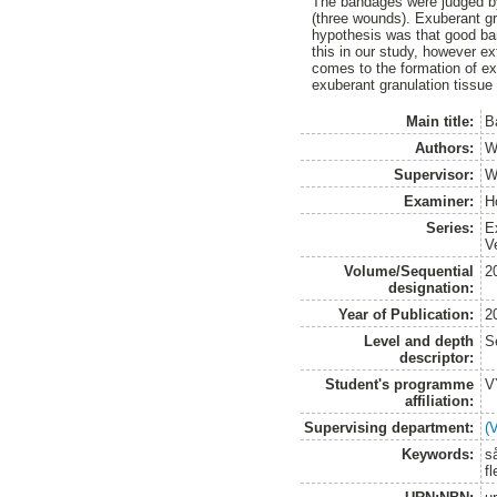
The bandages were judged by
(three wounds). Exuberant gr
hypothesis was that good ba
this in our study, however e
comes to the formation of ex
exuberant granulation tissue
Main title:
B
Authors:
Wa
Supervisor:
W
Examiner:
H
Series:
E
V
Volume/Sequential
2
designation:
Year of Publication:
2
Level and depth
S
descriptor:
Student's programme
V
affiliation:
Supervising department:
(
Keywords:
s
f