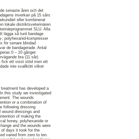
t de senaste åren och det
andagens inverkan på 15 sårs
sekundärt eller kombinerat
n lokale distriktsveterinären
eterinärprogrammet SLU. Alla
tt lägga så tunt bandage
ng-, polyhexanid-kompresser
s för senare blindad
 var de bandagerade. Antal
rperas 0 – 10 gånger.
ervägande bra (11 sår)
 fick ett visst stöd men ett
ade inte svallkött vilket
 treatment has developed a
n this study we investigated
ronment. The wounds
ention or a combination of
he following dressing
ll wound dressings and
intention of making the
dical honey, polyhexanide or
 change and the wounds were
f days it took for the
ed varied from zero to ten.