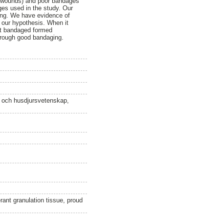
en wounds) and poor bandages
ges used in the study. Our
ing. We have evidence of
 our hypothesis. When it
ept bandaged formed
through good bandaging.
n och husdjursvetenskap,
ant granulation tissue, proud