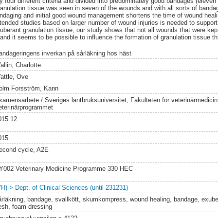
 four different criteria and divided into predominately good bandages (elev
anulation tissue was seen in seven of the wounds and with all sorts of banda
ndaging and initial good wound management shortens the time of wound heal
xtended studies based on larger number of wound injuries is needed to support
uberant granulation tissue, our study shows that not all wounds that were k
 and it seems to be possible to influence the formation of granulation tissue 
andageringens inverkan på sårläkning hos häst
llin, Charlotte
attle, Ove
olm Forsström, Karin
xamensarbete / Sveriges lantbruksuniversitet, Fakulteten för veterinärmedici
eterinärprogrammet
015:12
015
econd cycle, A2E
Y002 Veterinary Medicine Programme 330 HEC
VH) > Dept. of Clinical Sciences (until 231231)
årläkning, bandage, svallkött, skumkompress, wound healing, bandage, exuber
lesh, foam dressing