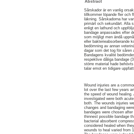
Abstract
Sårskador är en vanlig orsak
tillkommer löpande fler och 
läkning. Sårskadorna har var
primärt och sekundärt. Alla s
enligt en lathund och uppföl
bandage anpassades efter de
som möjligt men ändå uppnå t
eller bakterieabsorberande 
bedömning av annan veterinä
dagar som det tog för såren a
Bandagens kvalité bedömdes e
respektive dåliga bandage (3 
större material hade behövts 
talar emot en tidigare uppfa
Wound injuries are a common
lot over the last few years 
the speed of wound healing.
investigated were both acute
both. The wounds injuries wer
changes and bandaging were p
bandages were chosen after e
thinnest possible bandage tha
bacterial absorbent compre
considered healed when they 
wounds to heal varied from 1