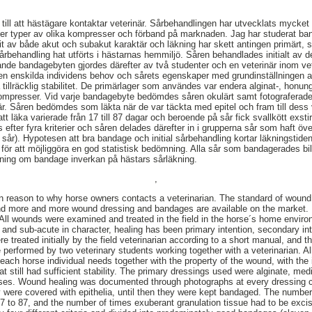
 till att hästägare kontaktar veterinär. Sårbehandlingen har utvecklats mycke
fler typer av olika kompresser och förband på marknaden. Jag har studerat b
it av både akut och subakut karaktär och läkning har skett antingen primärt, 
årbehandling hat utförts i hästarnas hemmiljö. Såren behandlades initialt av de
jande bandagebyten gjordes därefter av två studenter och en veterinär inom v
n enskilda individens behov och sårets egenskaper med grundinställningen a
illräcklig stabilitet. De primärlager som användes var endera alginat-, honu
kompresser. Vid varje bandagebyte bedömdes såren okulärt samt fotograferade
r. Såren bedömdes som läkta när de var täckta med epitel och fram till dess
tt läka varierade från 17 till 87 dagar och beroende på sår fick svallkött exsti
fter fyra kriterier och såren delades därefter in i grupperna sår som haft öv
sår). Hypotesen att bra bandage och initial sårbehandling kortar läkningstiden
för att möjliggöra en god statistisk bedömning. Alla sår som bandagerades bild
ttning om bandage inverkan på hästars sårläkning.
,
 reason to why horse owners contacts a veterinarian. The standard of wound
and more and more wound dressing and bandages are available on the market. I
 All wounds were examined and treated in the field in the horse´s home envi
 and sub-acute in character, healing has been primary intention, secondary int
e treated initially by the field veterinarian according to a short manual, and t
erformed by two veterinary students working together with a veterinarian. A
ach horse individual needs together with the property of the wound, with the 
t still had sufficient stability. The primary dressings used were alginate, me
sses. Wound healing was documented through photographs at every dressing
were covered with epithelia, until then they were kept bandaged. The number o
7 to 87, and the number of times exuberant granulation tissue had to be excis