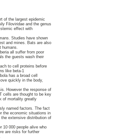
rt of the largest epidemic
ly Filoviridae and the genus
ystemic effect with
humans. Studies have shown
rest and mines. Bats are also
ect humans.
eria all suffer from poor
als the guests wash their
ach to cell proteins before
ns like beta-1
Ebola has a broad cell
ove quickly in the body,
esis. However the response of
T cells are thought to be key
k of mortality greatly
sly named factors. The fact
r the economic situations in
 the extensive distribution of
er 10 000 people alive who
e are risks for further
.