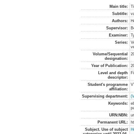
Main title:
T
Subtitle:
va
Authors:
H
Supervisor:
B
Examiner:
T
Series:
V
v
Volume/Sequential
2
designation:
Year of Publication:
2
Level and depth
F
descriptor:
Student's programme
V
affiliation:
Supervising department:
(
Keywords:
eb
p
URN:NBN:
u
Permanent URL:
h
Subject. Use of subject
H
categories until 2023-04-