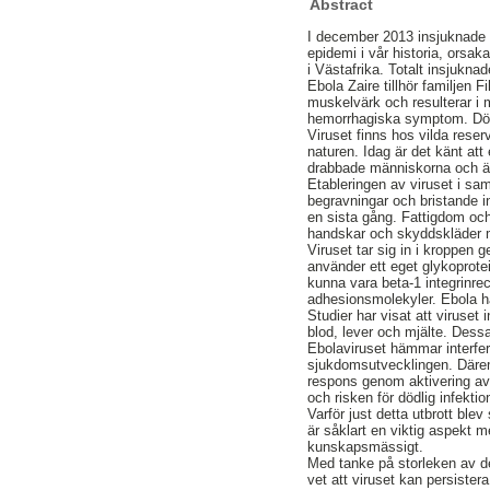
Abstract
I december 2013 insjuknade e
epidemi i vår historia, orsa
i Västafrika. Totalt insjukn
Ebola Zaire tillhör familjen
muskelvärk och resulterar i 
hemorrhagiska symptom. Dödl
Viruset finns hos vilda reser
naturen. Idag är det känt att
drabbade människorna och är dä
Etableringen av viruset i sa
begravningar och bristande 
en sista gång. Fattigdom och 
handskar och skyddskläder m
Viruset tar sig in i kroppen 
använder ett eget glykoprotein
kunna vara beta-1 integrinrece
adhesionsmolekyler. Ebola har
Studier har visat att viruset 
blod, lever och mjälte. Dessa
Ebolaviruset hämmar interfe
sjukdomsutvecklingen. Därem
respons genom aktivering av c
och risken för dödlig infektio
Varför just detta utbrott blev
är såklart en viktig aspekt 
kunskapsmässigt.
Med tanke på storleken av de
vet att viruset kan persistera