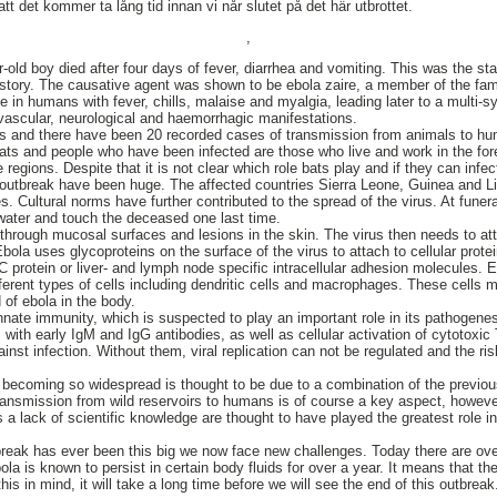
tt det kommer ta lång tid innan vi når slutet på det här utbrottet.
,
old boy died after four days of fever, diarrhea and vomiting. This was the sta
tory. The causative agent was shown to be ebola zaire, a member of the fami
e in humans with fever, chills, malaise and myalgia, leading later to a multi-s
, vascular, neurological and haemorrhagic manifestations.
oirs and there have been 20 recorded cases of transmission from animals to 
t bats and people who have been infected are those who live and work in the fo
 regions. Despite that it is not clear which role bats play and if they can inf
s outbreak have been huge. The affected countries Sierra Leone, Guinea and Lib
. Cultural norms have further contributed to the spread of the virus. At funer
ater and touch the deceased one last time.
 through mucosal surfaces and lesions in the skin. The virus then needs to att
Ebola uses glycoproteins on the surface of the virus to attach to cellular protei
DC protein or liver- and lymph node specific intracellular adhesion molecules. 
ferent types of cells including dendritic cells and macrophages. These cells m
 of ebola in the body.
 innate immunity, which is suspected to play an important role in its pathogen
ith early IgM and IgG antibodies, as well as cellular activation of cytotoxic 
ainst infection. Without them, viral replication can not be regulated and the ris
 becoming so widespread is thought to be due to a combination of the previou
 transmission from wild reservoirs to humans is of course a key aspect, howeve
s a lack of scientific knowledge are thought to have played the greatest role in
break has ever been this big we now face new challenges. Today there are ov
la is known to persist in certain body fluids for over a year. It means that ther
his in mind, it will take a long time before we will see the end of this outbreak