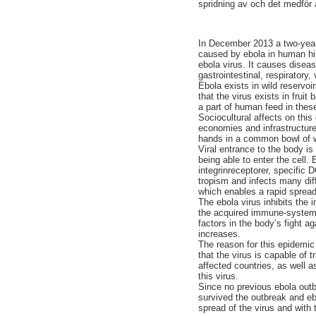
spridning av och det medför a
In December 2013 a two-year-
caused by ebola in human his
ebola virus. It causes diseas
gastrointestinal, respiratory
Ebola exists in wild reserv
that the virus exists in frui
a part of human feed in these
Sociocultural affects on thi
economies and infrastructures
hands in a common bowl of w
Viral entrance to the body is
being able to enter the cell. 
integrinreceptorer, specific 
tropism and infects many dif
which enables a rapid spread
The ebola virus inhibits the
the acquired immune-system w
factors in the body’s fight ag
increases.
The reason for this epidemic
that the virus is capable of
affected countries, as well a
this virus.
Since no previous ebola out
survived the outbreak and ebo
spread of the virus and with t