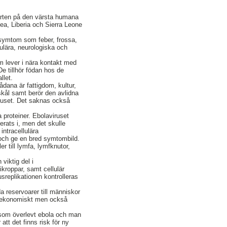
tarten på den värsta humana
ea, Liberia och Sierra Leone
d symtom som feber, frossa,
ulära, neurologiska och
om lever i nära kontakt med
De tillhör födan hos de
llet.
dana är fattigdom, kultur,
skål samt berör den avlidna
viruset. Det saknas också
a proteiner. Ebolaviruset
lerats i, men det skulle
intracellulära
r och ge en bred symtombild.
er till lymfa, lymfknutor,
viktig del i
kroppar, samt cellulär
usreplikationen kontrolleras
da reservoarer till människor
et ekonomiskt men också
r som överlevt ebola och man
att det finns risk för ny