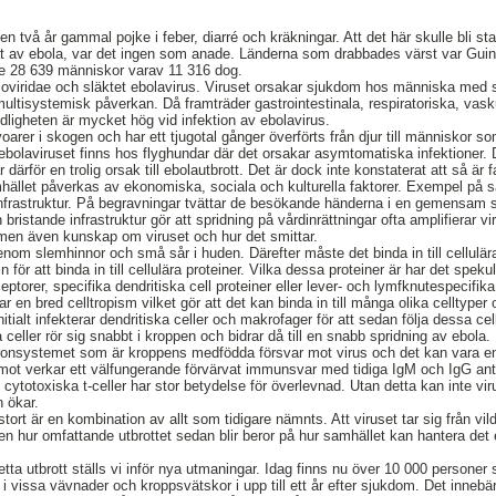
n två år gammal pojke i feber, diarré och kräkningar. Att det här skulle bli s
kat av ebola, var det ingen som anade. Länderna som drabbades värst var Guin
ade 28 639 människor varav 11 316 dog.
 Filoviridae och släktet ebolavirus. Viruset orsakar sjukdom hos människa me
multisystemisk påverkan. Då framträder gastrointestinala, respiratoriska, vask
igheten är mycket hög vid infektion av ebolavirus.
voarer i skogen och har ett tjugotal gånger överförts från djur till människor s
 ebolaviruset finns hos flyghundar där det orsakar asymtomatiska infektioner. 
rför en trolig orsak till ebolautbrott. Det är dock inte konstaterat att så är fa
mhället påverkas av ekonomiska, sociala och kulturella faktorer. Exempel på så
infrastruktur. På begravningar tvättar de besökande händerna i en gemensam 
bristande infrastruktur gör att spridning på vårdinrättningar ofta amplifierar 
en även kunskap om viruset och hur det smittar.
genom slemhinnor och små sår i huden. Därefter måste det binda in till cellulär
 för att binda in till cellulära proteiner. Vilka dessa proteiner är har det speku
ptorer, specifika dendritiska cell proteiner eller lever- och lymfknutespecifika 
 en bred celltropism vilket gör att det kan binda in till många olika celltype
initialt infekterar dendritiska celler och makrofager för att sedan följa dessa cell
 celler rör sig snabbt i kroppen och bidrar då till en snabb spridning av ebola.
ronsystemet som är kroppens medfödda försvar mot virus och det kan vara en 
ot verkar ett välfungerande förvärvat immunsvar med tidiga IgM och IgG anti
ytotoxiska t-celler har stor betydelse för överlevnad. Utan detta kan inte vir
n ökar.
 stort är en kombination av allt som tidigare nämnts. Att viruset tar sig från vil
men hur omfattande utbrottet sedan blir beror på hur samhället kan hantera d
tta utbrott ställs vi inför nya utmaningar. Idag finns nu över 10 000 persone
 i vissa vävnader och kroppsvätskor i upp till ett år efter sjukdom. Det innebär 