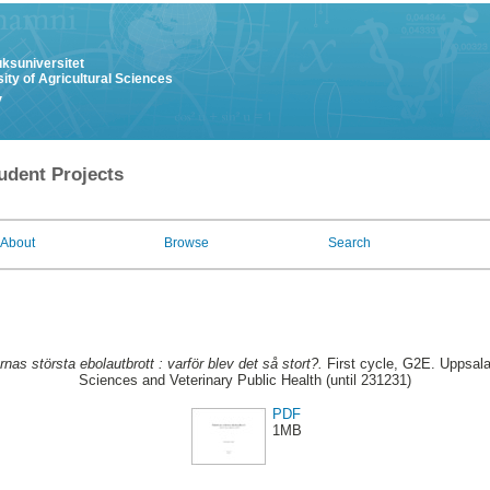
uksuniversitet
ity of Agricultural Sciences
y
udent Projects
About
Browse
Search
rnas största ebolautbrott : varför blev det så stort?.
First cycle, G2E. Uppsala
Sciences and Veterinary Public Health (until 231231)
PDF
1MB