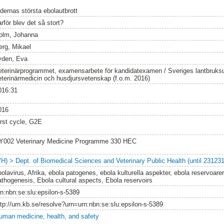
idernas största ebolautbrott
rför blev det så stort?
olm, Johanna
erg, Mikael
yden, Eva
eterinärprogrammet, examensarbete för kandidatexamen / Sveriges lantbruksun
eterinärmedicin och husdjursvetenskap (f.o.m. 2016)
016:31
016
irst cycle, G2E
Y002 Veterinary Medicine Programme 330 HEC
VH) > Dept. of Biomedical Sciences and Veterinary Public Health (until 231231
olavirus, Afrika, ebola patogenes, ebola kulturella aspekter, ebola reservoarer
athogenesis, Ebola cultural aspects, Ebola reservoirs
rn:nbn:se:slu:epsilon-s-5389
ttp://urn.kb.se/resolve?urn=urn:nbn:se:slu:epsilon-s-5389
uman medicine, health, and safety