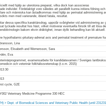
ficiellt med hjälp av uterotona preparat, vilka dock kan associeras
e individer. Fördelaktigt vore således att parallellt kunna initiera fölning oc
sslare och människa kan åstadkommas med hjälp av perinatal administrering av
sökts men med varierande, ibland fatala, resultat.
ttar dessa specifika karaktärsdrag, uppstår svårigheter vid administrering av
at lyckade resultat hos häst, vilket motiverar eventuella försök till att lösa
dokrinologin bakom ekvin dräktighet, innan dylik behandling kan bli aktuell.
he hypothalamic-pituitary-adrenal axis and perinatal treatment of premature fo
öransson, Lina
ersson, Elisabeth
and
Wernersson, Sara
ydén, Eva
eterinärprogrammet, examensarbete för kandidatexamen / Sveriges lantbruksuni
iomedicin och veterinär folkhälsovetenskap (t.o.m. 2015)
013:30
013
irst cycle, G2E
Y002 Veterinary Medicine Programme 330 HEC
VH) > Dept. of Biomedical Sciences and Veterinary Public Health (until 231231