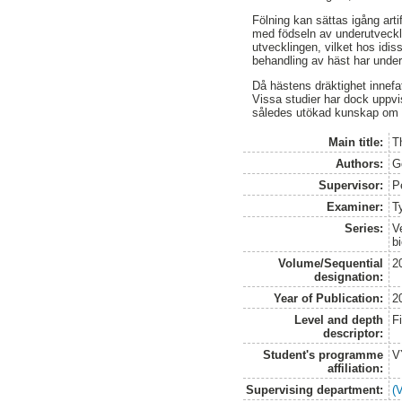
Fölning kan sättas igång arti
med födseln av underutvecklad
utvecklingen, vilket hos idi
behandling av häst har under
Då hästens dräktighet innefa
Vissa studier har dock uppvis
således utökad kunskap om en
Main title:
T
Authors:
G
Supervisor:
P
Examiner:
T
Series:
V
b
Volume/Sequential
2
designation:
Year of Publication:
2
Level and depth
F
descriptor:
Student's programme
V
affiliation:
Supervising department:
(