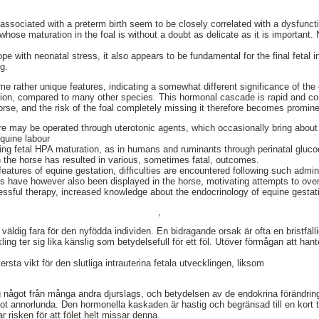
associated with a preterm birth seem to be closely correlated with a dysfuncti
 whose maturation in the foal is without a doubt as delicate as it is important. 
 cope with neonatal stress, it also appears to be fundamental for the final fetal 
ng.
me rather unique features, indicating a somewhat different significance of th
ion, compared to many other species. This hormonal cascade is rapid and con
horse, and the risk of the foal completely missing it therefore becomes promine
are may be operated through uterotonic agents, which occasionally bring about
equine labour
ng fetal HPA maturation, as in humans and ruminants through perinatal glucoc
n the horse has resulted in various, sometimes fatal, outcomes.
e features of equine gestation, difficulties are encountered following such admin
s have however also been displayed in the horse, motivating attempts to ov
ssful therapy, increased knowledge about the endocrinology of equine gestati
,
n väldig fara för den nyfödda individen. En bidragande orsak är ofta en bristfä
ling ter sig lika känslig som betydelsefull för ett föl. Utöver förmågan att han
rsta vikt för den slutliga intrauterina fetala utvecklingen, liksom
sig något från många andra djurslags, och betydelsen av de endokrina förändr
ot annorlunda. Den hormonella kaskaden är hastig och begränsad till en kort 
r risken för att fölet helt missar denna.