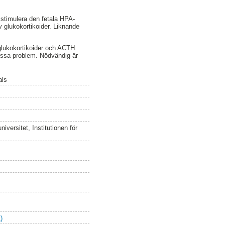
h stimulera den fetala HPA-
 glukokortikoider. Liknande
 glukokortikoider och ACTH.
 dessa problem. Nödvändig är
als
versitet, Institutionen för
)