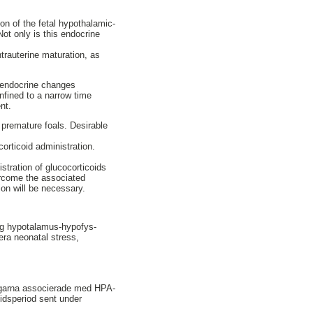
on of the fetal hypothalamic-
Not only is this endocrine
intrauterine maturation, as
e endocrine changes
fined to a narrow time
nt.
 premature foals. Desirable
orticoid administration.
istration of glucocorticoids
ercome the associated
on will be necessary.
llig hypotalamus-hypofys-
tera neonatal stress,
ingarna associerade med HPA-
tidsperiod sent under