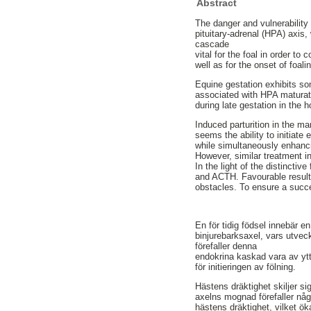
Abstract
The danger and vulnerability 
pituitary-adrenal (HPA) axis,
cascade
vital for the foal in order to
well as for the onset of foali
Equine gestation exhibits so
associated with HPA maturat
during late gestation in the 
Induced parturition in the m
seems the ability to initiate 
while simultaneously enhanci
However, similar treatment i
In the light of the distinctiv
and ACTH. Favourable result
obstacles. To ensure a succe
En för tidig födsel innebär e
binjurebarksaxel, vars utveck
förefaller denna
endokrina kaskad vara av ytte
för initieringen av fölning.
Hästens dräktighet skiljer 
axelns mognad förefaller någ
hästens dräktighet, vilket öka