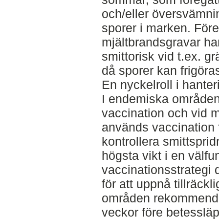
och/eller översvämnin
sporer i marken. För
mjältbrandsgravar har
smittorisk vid t.ex. 
då sporer kan frigöra
En nyckelroll i hante
I endemiska områden s
vaccination och vid m
används vaccination 
kontrollera smittspri
högsta vikt i en välf
vaccinationsstrategi 
för att uppnå tillräc
områden rekommender
veckor före betessläp