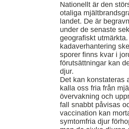
Nationellt är den stör
otaliga mjältbrandsgr
landet. De är begravn
under de senaste sekl
geografiskt utmärkta
kadaverhantering skett
sporer finns kvar i jo
förutsättningar kan 
djur.
Det kan konstateras at
kalla oss fria från m
övervakning och upp
fall snabbt påvisas o
vaccination kan mort
symtomfria djur förhop