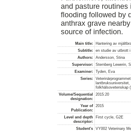
and pasture routines i
flooding followed by d
anthrax grave nearby 
source of infection.
Main title:
Hantering av mjältbr
Subtitle:
en studie av utbrott i
Authors:
Andersson, Stina
Supervisor:
Sternberg Lewerin, 
Examiner:
Tyden, Eva
Series:
Veterinärprogrammet
lantbruksuniversitet,
folkhälsovetenskap (
Volume/Sequential
2015:20
designation:
Year of
2015
Publication:
Level and depth
First cycle, G2E
descriptor:
Student's
VY002 Veterinary M