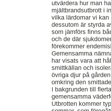
utvärdera hur man han
mjältbrandsutbrott i i
vilka lärdomar vi kan 
dessutom är styrda av
som jämförs finns bå
och de där sjukdome
förekommer endemisk
Gemensamma nämnare
har visats vara att hål
smittkällan och isole
övriga djur på gården
omkring den smittade
I bakgrunden till flert
gemensamma väderför
Utbrotten kommer typ
sommar, som föregåt