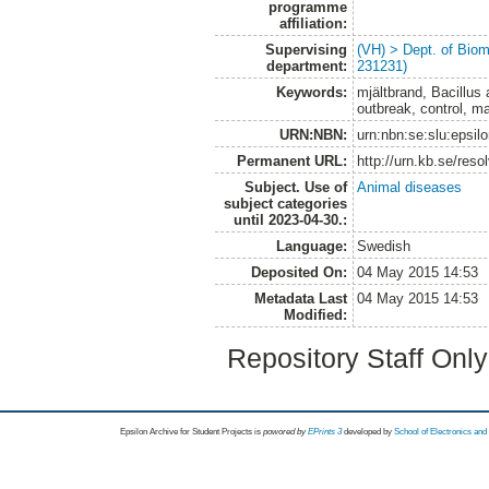
programme
affiliation:
Supervising
(VH) > Dept. of Biom
department:
231231)
Keywords:
mjältbrand, Bacillus 
outbreak, control, m
URN:NBN:
urn:nbn:se:slu:epsil
Permanent URL:
http://urn.kb.se/res
Subject. Use of
Animal diseases
subject categories
until 2023-04-30.:
Language:
Swedish
Deposited On:
04 May 2015 14:53
Metadata Last
04 May 2015 14:53
Modified:
Repository Staff Onl
Epsilon Archive for Student Projects is
powored by
EPrints 3
developed by
School of Electronics an