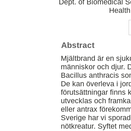
Dept. of Biomedical S
Health
Abstract
Mjältbrand är en sj
människor och djur. 
Bacillus anthracis som
De kan överleva i jor
förutsättningar finns 
utvecklas och framkal
eller antrax förekomm
Sverige har vi sporadi
nötkreatur. Syftet med