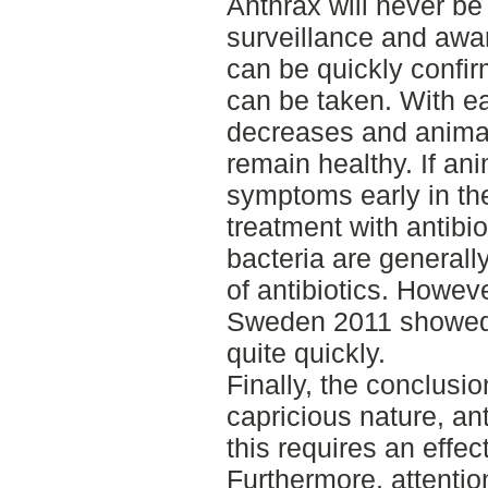
Anthrax will never be
surveillance and aw
can be quickly conf
can be taken. With ea
decreases and anima
remain healthy. If an
symptoms early in the
treatment with antibio
bacteria are generall
of antibiotics. Howeve
Sweden 2011 showed t
quite quickly.
Finally, the conclusion
capricious nature, an
this requires an effec
Furthermore, attentio