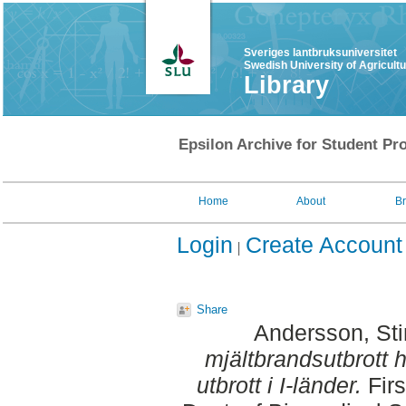
Sveriges lantbruksuniversitet
Swedish University of Agricult
Library
Epsilon Archive for Student Pro
Home
About
B
Login
Create Account
Share
Andersson, St
mjältbrandsutbrott h
utbrott i I-länder.
Firs