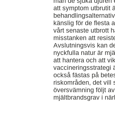
man de sjuka djuren e
att symptom utbrutit ä
behandlingsalternativ,
känslig för de flesta 
vårt senaste utbrott h
misstanken att resis
Avslutningsvis kan det
nyckfulla natur är m
att hantera och att v
vaccineringsstrategi
också fästas på betes
riskområden, det vil
översvämning följt a
mjältbrandsgrav i när