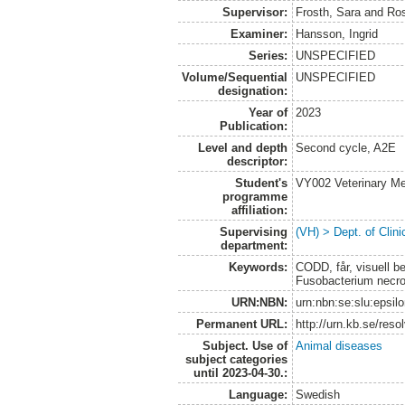
Supervisor:
Frosth, Sara
and
Ros
Examiner:
Hansson, Ingrid
Series:
UNSPECIFIED
Volume/Sequential
UNSPECIFIED
designation:
Year of
2023
Publication:
Level and depth
Second cycle, A2E
descriptor:
Student's
VY002 Veterinary M
programme
affiliation:
Supervising
(VH) > Dept. of Clini
department:
Keywords:
CODD, får, visuell b
Fusobacterium necr
URN:NBN:
urn:nbn:se:slu:epsil
Permanent URL:
http://urn.kb.se/res
Subject. Use of
Animal diseases
subject categories
until 2023-04-30.:
Language:
Swedish