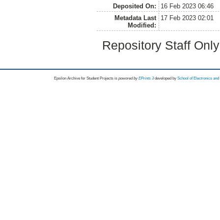
Deposited On:
16 Feb 2023 06:46
Metadata Last
17 Feb 2023 02:01
Modified:
Repository Staff Onl
Epsilon Archive for Student Projects is
powored by
EPrints 3
developed by
School of Electronics an