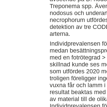
Treponema spp. Även
nodosus och underart
necrophorum utfördes
detektion av tre CO
arterna.
Individprevalensen för
medan besättningspr
med en fotrötegrad ˃ 
skillnad kunde ses m
som utfördes 2020 m
troligen föreligger i
vuxna får och lamm i 
resultat beaktas med 
av material till de olik
Individprevalensen fö