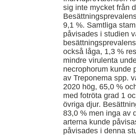
sig inte mycket från 
Besättningsprevalense
9,1 %. Samtliga sta
påvisades i studien v
besättningsprevalens
också låga, 1,3 % re
mindre virulenta unde
necrophorum kunde p
av Treponema spp. var
2020 hög, 65,0 % och
med fotröta grad 1 oc
övriga djur. Besättni
83,0 % men inga av 
arterna kunde påvisa
påvisades i denna st