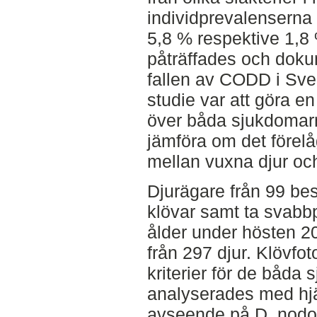
individprevalenserna
5,8 % respektive 1,8
påträffades och doku
fallen av CODD i Sve
studie var att göra e
över båda sjukdomarna
jämföra om det förelå
mellan vuxna djur oc
Djurägare från 99 bes
klövar samt ta svabbp
ålder under hösten 20
från 297 djur. Klövfo
kriterier för de båda
analyserades med hj
avseende på D. nodo