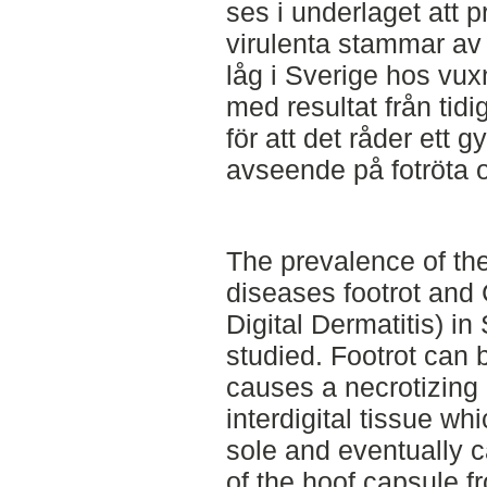
ses i underlaget att p
virulenta stammar a
låg i Sverige hos vux
med resultat från tidi
för att det råder ett 
avseende på fotröta
The prevalence of th
diseases footrot an
Digital Dermatitis) 
studied. Footrot can
causes a necrotizing 
interdigital tissue wh
sole and eventually 
of the hoof capsule f