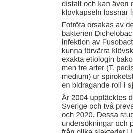
distalt och kan även d
klövkapseln lossnar 
Fotröta orsakas av 
bakterien Dichelobac
infektion av Fusobac
kunna förvärra klövsk
exakta etiologin ba
men tre arter (T. pedi
medium) ur spirokets
en bidragande roll i 
År 2004 upptäcktes det
Sverige och två preva
och 2020. Dessa stu
undersökningar och p
från olika slakterier i