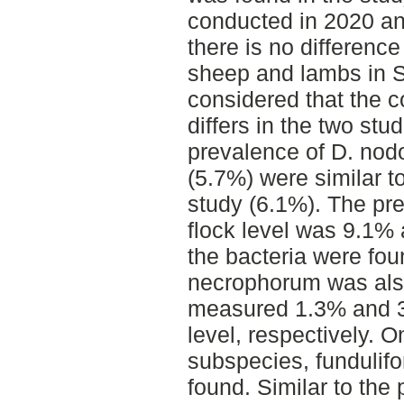
conducted in 2020 an
there is no differenc
sheep and lambs in S
considered that the co
differs in the two stu
prevalence of D. nodo
(5.7%) were similar to
study (6.1%). The pr
flock level was 9.1% 
the bacteria were fou
necrophorum was also
measured 1.3% and 3.
level, respectively. O
subspecies, fundulifo
found. Similar to the