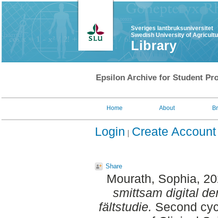
Sveriges lantbruksuniversitet
Swedish University of Agricult
Library
Epsilon Archive for Student Pro
Home
About
B
Login
Create Account
Share
Mourath, Sophia
, 2
smittsam digital de
fältstudie.
Second cycl