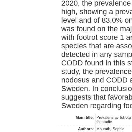
2020, the prevalenc
high, showing a prev
level and of 83.0% on
was found on the majo
with footrot score 1 a
species that are ass
detected in any samp
CODD found in this st
study, the prevalence 
nodosus and CODD am
Sweden. In conclusion
suggests that favorab
Sweden regarding fo
Main title:
Prevalens av fotröta
fältstudie
Authors:
Mourath, Sophia