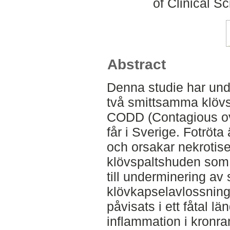
of Clinical S
Abstract
Denna studie har und
två smittsamma klövs
CODD (Contagious ovi
får i Sverige. Fotröta
och orsakar nekrotis
klövspaltshuden som 
till underminering av
klövkapselavlossnin
påvisats i ett fåtal l
inflammation i kronr