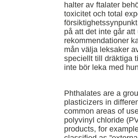
halter av ftalater beh
toxicitet och total ex
försiktighetssynpunkt
på att det inte går att
rekommendationer kan
mån välja leksaker a
speciellt till dräktiga
inte bör leka med hu
Phthalates are a gro
plasticizers in differ
common areas of use i
polyvinyl chloride (P
products, for example
classified as ”extern