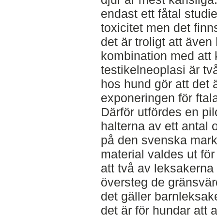
endast ett fåtal studi
toxicitet men det finn
det är troligt att äve
kombination med att 
testikelneoplasi är t
hos hund gör att det ä
exponeringen för ftala
Därför utfördes en pil
halterna av ett antal 
på den svenska markn
material valdes ut för
att två av leksakerna 
översteg de gränsvär
det gäller barnleksake
det är för hundar at