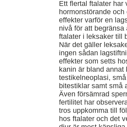
Ett flertal ftalater har
hormonstörande och 
effekter varför en lag
nivå för att begräns
ftalater i leksaker til
När det gäller leksake
ingen sådan lagstiftn
effekter som setts h
kanin är bland annat 
testikelneoplasi, små 
bitestiklar samt små 
Även försämrad sperm
fertilitet har observe
tros uppkomma till fö
hos ftalater och det 
djur är mest känsliga