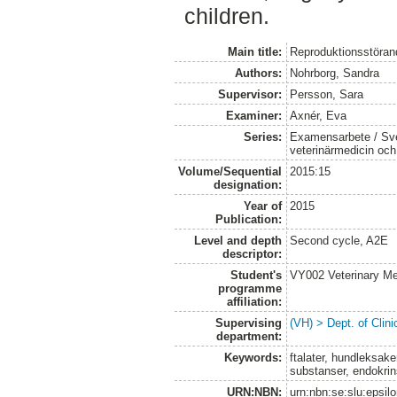
children.
Main title:
Reproduktionsstöran
Authors:
Nohrborg, Sandra
Supervisor:
Persson, Sara
Examiner:
Axnér, Eva
Series:
Examensarbete / Sver
veterinärmedicin oc
Volume/Sequential
2015:15
designation:
Year of
2015
Publication:
Level and depth
Second cycle, A2E
descriptor:
Student's
VY002 Veterinary M
programme
affiliation:
Supervising
(VH) > Dept. of Clini
department:
Keywords:
ftalater, hundleksake
substanser, endokri
URN:NBN:
urn:nbn:se:slu:epsil