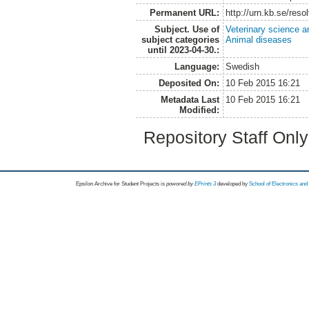
Permanent URL:
http://urn.kb.se/res
Subject. Use of
Veterinary science a
subject categories
Animal diseases
until 2023-04-30.:
Language:
Swedish
Deposited On:
10 Feb 2015 16:21
Metadata Last
10 Feb 2015 16:21
Modified:
Repository Staff Onl
Epsilon Archive for Student Projects is
powored by
EPrints 3
developed by
School of Electronics an