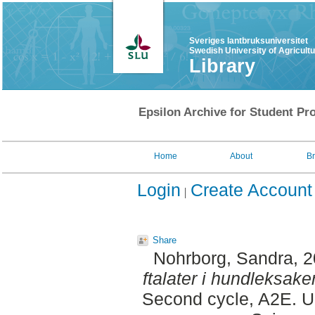
Sveriges lantbruksuniversitet
Swedish University of Agricult
Library
Epsilon Archive for Student Pro
Home
About
B
Login
Create Account
Share
Nohrborg, Sandra
, 
ftalater i hundleksa
Second cycle, A2E. Up