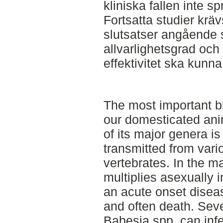
kliniska fallen inte sp
Fortsatta studier krävs
slutsatser angående 
allvarlighetsgrad och 
effektivitet ska kunna
The most important bl
our domesticated ani
of its major genera i
transmitted from vario
vertebrates. In the m
multiplies asexually i
an acute onset disea
and often death. Seve
Babesia spp. can infe