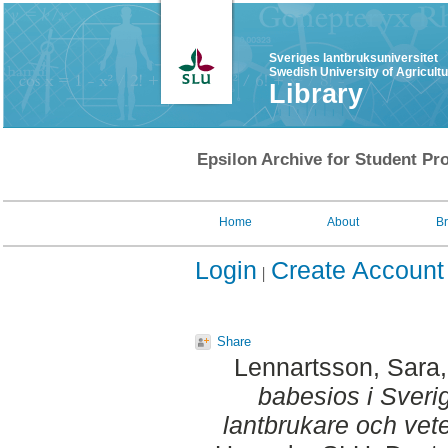
Sveriges lantbruksuniversitet
Swedish University of Agricult
Library
Epsilon Archive for Student Pro
Home
About
B
Login
Create Account
Share
Lennartsson, Sara
babesios i Sveri
lantbrukare och vete