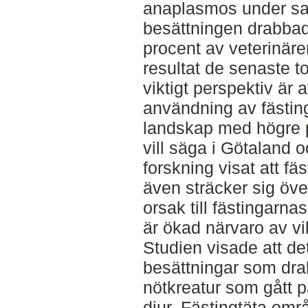
anaplasmos under s
besättningen drabbad
procent av veterinär
resultat de senaste t
viktigt perspektiv är 
användning av fästing
landskap med högre p
vill säga i Götaland o
forskning visat att f
även sträcker sig öve
orsak till fästingarn
är ökad närvaro av vil
Studien visade att de
besättningar som dra
nötkreatur som gått 
djur. Fästingtäta omr