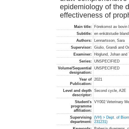
epidemiology of the d
effectiveness of prop
Main title:
Förekomst av bovin 
Subtitle:
en enkätstudie bland
Authors:
Lennartsson, Sara
Supervisor:
Giulio, Grandi
and
O
Examiner:
Höglund, Johan
and
Series:
UNSPECIFIED
Volume/Sequential
UNSPECIFIED
designation:
Year of
2021
Publication:
Level and depth
Second cycle, A2E
descriptor:
Student's
VY002 Veterinary M
programme
affiliation:
Supervising
(VH) > Dept. of Biom
department:
231231)
Keywords:
Babesia divergens, c