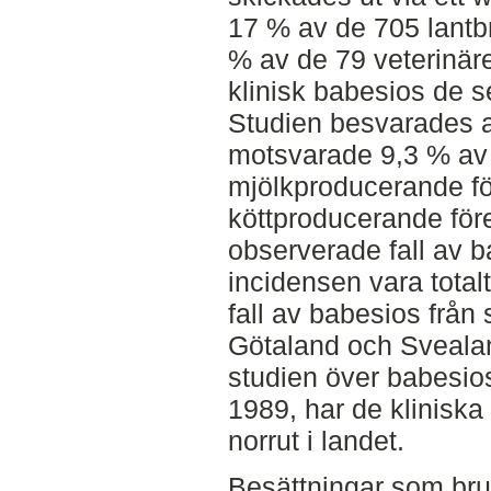
17 % av de 705 lant
% av de 79 veterinäre
klinisk babesios de 
Studien besvarades 
motsvarade 9,3 % av
mjölkproducerande fö
köttproducerande för
observerade fall av 
incidensen vara total
fall av babesios från 
Götaland och Svealan
studien över babesio
1989, har de kliniska f
norrut i landet.
Besättningar som bru