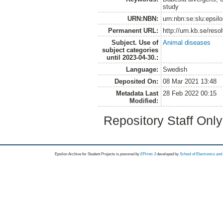
study
URN:NBN:
urn:nbn:se:slu:epsil
Permanent URL:
http://urn.kb.se/res
Subject. Use of
Animal diseases
subject categories
until 2023-04-30.:
Language:
Swedish
Deposited On:
08 Mar 2021 13:48
Metadata Last
28 Feb 2022 00:15
Modified:
Repository Staff Onl
Epsilon Archive for Student Projects is
powored by
EPrints 3
developed by
School of Electronics an