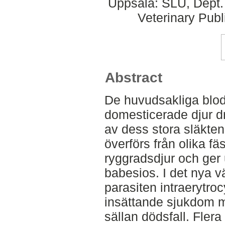
Uppsala: SLU, Dept.
Veterinary Publ
Abstract
De huvudsakliga blod
domesticerade djur dr
av dess stora släkten
överförs från olika fäst
ryggradsdjur och ger
babesios. I det nya vä
parasiten intraerytrocyt
insättande sjukdom m
sällan dödsfall. Flera