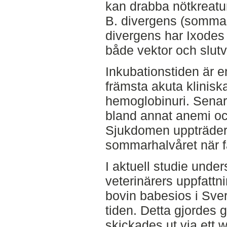
kan drabba nötkreatu
B. divergens (sommar
divergens har Ixodes 
både vektor och slutv
Inkubationstiden är en
främsta akuta klinis
hemoglobinuri. Senar
bland annat anemi o
Sjukdomen uppträder 
sommarhalvåret när fä
I aktuell studie unde
veterinärers uppfattn
bovin babesios i Sveri
tiden. Detta gjordes
skickades ut via ett