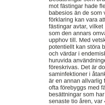
mot fästingar hade fl
babesios än de som 
förklaring kan vara at
fästingar avtar, vilk
som den annars omvä
upphov till. Med vets
potentiellt kan störa
och värdar i endemis
huruvida användning
föreskrivas. Det är do
saminfektioner i åta
är en annan allvarli
ofta förebyggs med f
besättningar som ha
senaste tio åren, va