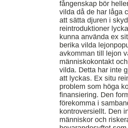
fångenskap bör heller 
vilda då de har låga 
att sätta djuren i sk
reintroduktioner lyckat
kunna använda ex situ
berika vilda lejonpopu
avkomman till lejon v
människokontakt och 
vilda. Detta har inte 
att lyckas. Ex situ re
problem som höga ko
finansiering. Den fo
förekomma i samband
kontroversiellt. Den 
människor och riskera
bevarandesyftet som fö