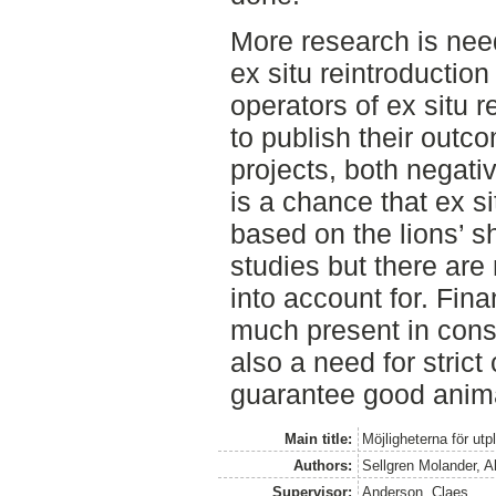
More research is need
ex situ reintroductio
operators of ex situ 
to publish their outc
projects, both negati
is a chance that ex s
based on the lions’ s
studies but there are
into account for. Fin
much present in cons
also a need for strict 
guarantee good anima
Main title:
Möjligheterna för utpl
Authors:
Sellgren Molander, A
Supervisor:
Anderson, Claes