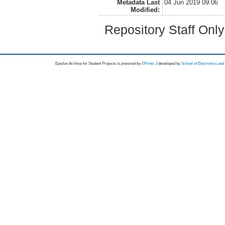
Metadata Last
04 Jun 2019 09:06
Modified:
Repository Staff Onl
Epsilon Archive for Student Projects is
powored by
EPrints 3
developed by
School of Electronics an