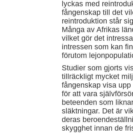
lyckas med reintroduk
fångenskap till det vi
reintroduktion står s
Många av Afrikas länd
vilket gör det intress
intressen som kan fi
förutom lejonpopulat
Studier som gjorts vis
tillräckligt mycket mi
fångenskap visa upp
för att vara självförs
beteenden som liknar
släktningar. Det är vi
deras beroendeställn
skygghet innan de fris