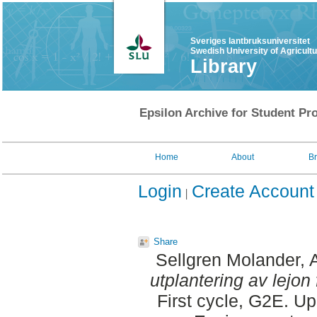
Sveriges lantbruksuniversitet
Swedish University of Agricult
Library
Epsilon Archive for Student Pro
Home
About
B
Login
Create Account
Share
Sellgren Molander, 
utplantering av lejon 
First cycle, G2E. U