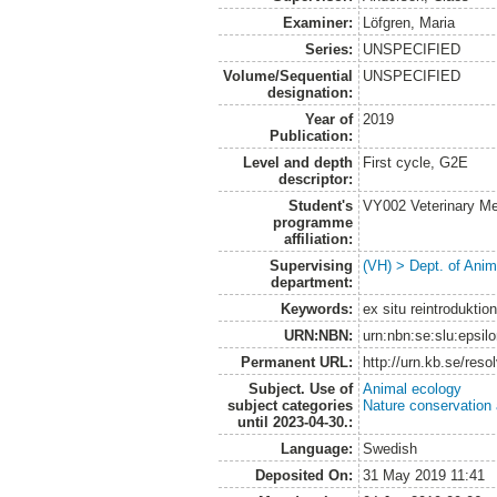
Examiner:
Löfgren, Maria
Series:
UNSPECIFIED
Volume/Sequential
UNSPECIFIED
designation:
Year of
2019
Publication:
Level and depth
First cycle, G2E
descriptor:
Student's
VY002 Veterinary M
programme
affiliation:
Supervising
(VH) > Dept. of Anim
department:
Keywords:
ex situ reintroduktio
URN:NBN:
urn:nbn:se:slu:epsil
Permanent URL:
http://urn.kb.se/res
Subject. Use of
Animal ecology
subject categories
Nature conservation
until 2023-04-30.:
Language:
Swedish
Deposited On:
31 May 2019 11:41