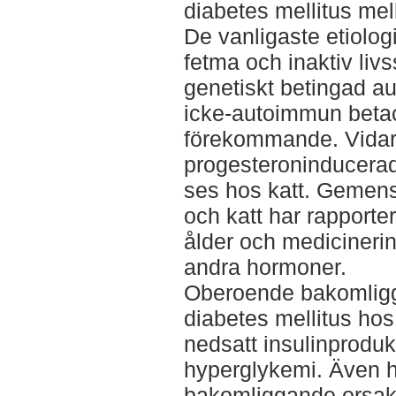
diabetes mellitus mel
De vanligaste etiologi
fetma och inaktiv livs
genetiskt betingad au
icke-autoimmun betac
förekommande. Vidar
progesteroninducerad 
ses hos katt. Gemens
och katt har rapporter
ålder och medicinerin
andra hormoner.
Oberoende bakomligg
diabetes mellitus hos
nedsatt insulinprodukti
hyperglykemi. Även ho
bakomliggande orsake