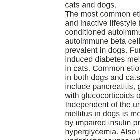
cats and dogs.
The most common eti
and inactive lifestyle
conditioned autoimmu
autoimmune beta cell
prevalent in dogs. Fu
induced diabetes mell
in cats. Common etiol
in both dogs and cat
include pancreatitis,
with glucocorticoids 
Independent of the u
mellitus in dogs is 
by impaired insulin p
hyperglycemia. Also in