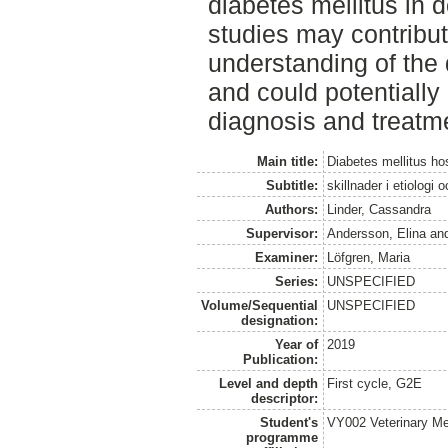
diabetes mellitus in 
studies may contribut
understanding of the 
and could potentially 
diagnosis and treatm
Main title:
Diabetes mellitus ho
Subtitle:
skillnader i etiologi 
Authors:
Linder, Cassandra
Supervisor:
Andersson, Elina
an
Examiner:
Löfgren, Maria
Series:
UNSPECIFIED
Volume/Sequential
UNSPECIFIED
designation:
Year of
2019
Publication:
Level and depth
First cycle, G2E
descriptor:
Student's
VY002 Veterinary M
programme