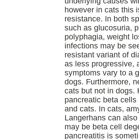
underlying causes wil
however in cats this i
resistance. In both s
such as glucosuria, p
polyphagia, weight los
infections may be see
resistant variant of d
as less progressive, a
symptoms vary to a gr
dogs. Furthermore, n
cats but not in dogs. 
pancreatic beta cell
and cats. In cats, amy
Langerhans can also 
may be beta cell dege
pancreatitis is somet