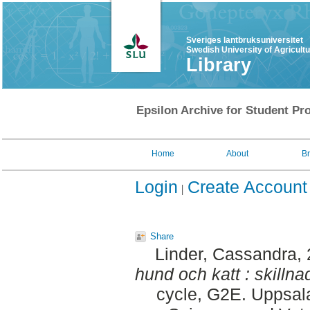
Sveriges lantbruksuniversitet
Swedish University of Agricult
Library
Epsilon Archive for Student Pro
Home
About
B
Login
Create Account
Share
Linder, Cassandra
,
hund och katt : skillnad
cycle, G2E. Uppsal