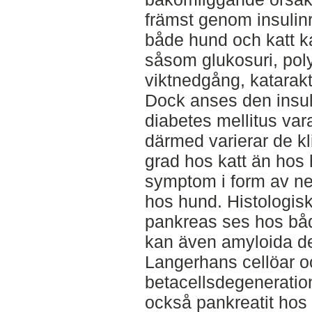
främst genom insulin
både hund och katt ka
såsom glukosuri, polyu
viktnedgång, katarakt
Dock anses den insul
diabetes mellitus var
därmed varierar de kl
grad hos katt än hos 
symptom i form av ne
hos hund. Histologiskt
pankreas ses hos båd
kan även amyloida de
Langerhans cellöar 
betacellsdegeneration
också pankreatit hos 