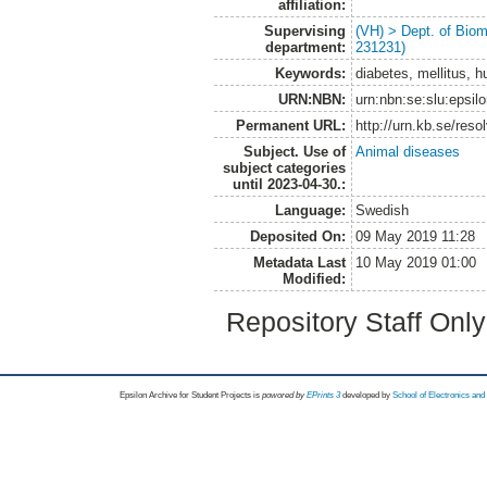
affiliation:
Supervising
(VH) > Dept. of Biom
department:
231231)
Keywords:
diabetes, mellitus, hu
URN:NBN:
urn:nbn:se:slu:epsil
Permanent URL:
http://urn.kb.se/res
Subject. Use of
Animal diseases
subject categories
until 2023-04-30.:
Language:
Swedish
Deposited On:
09 May 2019 11:28
Metadata Last
10 May 2019 01:00
Modified:
Repository Staff Onl
Epsilon Archive for Student Projects is
powored by
EPrints 3
developed by
School of Electronics an