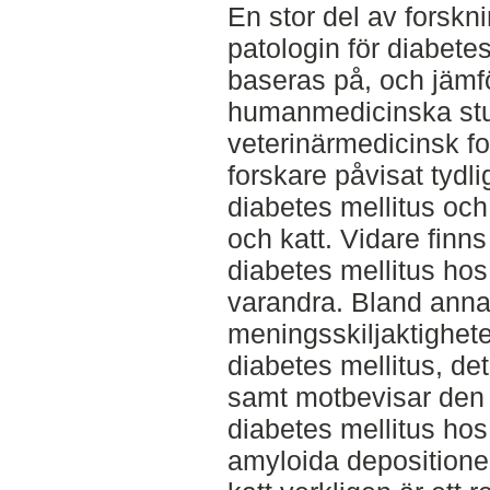
En stor del av forskn
patologin för diabete
baseras på, och jämf
humanmedicinska stud
veterinärmedicinsk for
forskare påvisat tydl
diabetes mellitus och
och katt. Vidare finn
diabetes mellitus ho
varandra. Bland annat
meningsskiljaktigheter
diabetes mellitus, det
samt motbevisar den 
diabetes mellitus ho
amyloida depositione