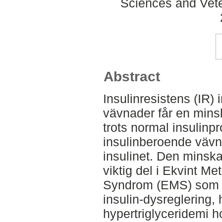
Sciences and Veter
Abstract
Insulinresistens (IR) 
vävnader får en mins
trots normal insulinp
insulinberoende vävn
insulinet. Den minska
viktig del i Ekvint Me
Syndrom (EMS) som b
insulin-dysreglering,
hypertriglyceridemi h