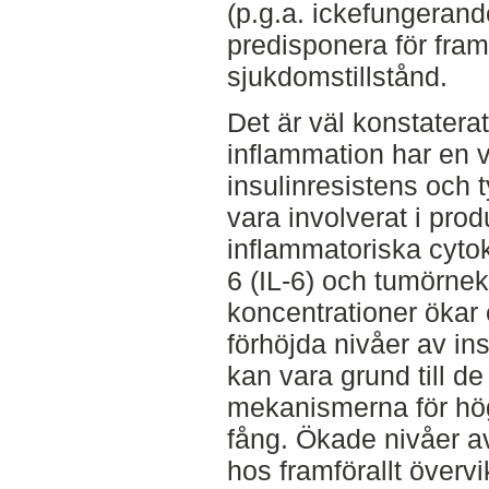
(p.g.a. ickefungeran
predisponera för fram
sjukdomstillstånd.
Det är väl konstaterat
inflammation har en vi
insulinresistens och 
vara involverat i pro
inflammatoriska cytoki
6 (IL-6) och tumörnek
koncentrationer ökar 
förhöjda nivåer av in
kan vara grund till 
mekanismerna för höga
fång. Ökade nivåer av 
hos framförallt övervi