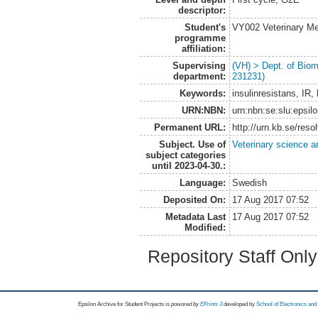
descriptor:
Student's
VY002 Veterinary M
programme
affiliation:
Supervising
(VH) > Dept. of Biom
department:
231231)
Keywords:
insulinresistans, IR
URN:NBN:
urn:nbn:se:slu:epsil
Permanent URL:
http://urn.kb.se/res
Subject. Use of
Veterinary science a
subject categories
until 2023-04-30.:
Language:
Swedish
Deposited On:
17 Aug 2017 07:52
Metadata Last
17 Aug 2017 07:52
Modified:
Repository Staff Onl
Epsilon Archive for Student Projects is
powored by
EPrints 3
developed by
School of Electronics an