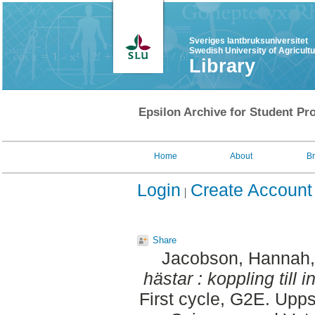
Sveriges lantbruksuniversitet
Swedish University of Agricult
Library
Epsilon Archive for Student Pro
Home
About
B
Login
Create Account
Share
Jacobson, Hannah
hästar : koppling till
First cycle, G2E. Upp