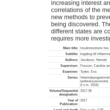
increasing interest a
correlations of the m
new methods to preve
being discovered. Th
different states are 
requires more investi
Main title:
Insulinresistens hos
Subtitle:
koppling till inflamm
Authors:
Jacobson, Hannah
Supervisor:
Fossum, Caroline
a
Examiner:
Tyden, Eva
Series:
Veterinärprogrammet
lantbruksuniversitet
(f.o.m. 2016)
Volume/Sequential
2017:39
designation:
Year of
2017
Publication:
Level and depth
First cycle, G2E