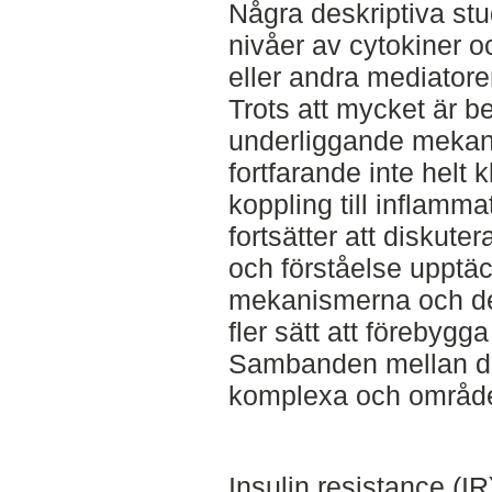
Några deskriptiva st
nivåer av cytokiner o
eller andra mediatorer
Trots att mycket är be
underliggande mekanis
fortfarande inte helt
koppling till inflamm
fortsätter att diskute
och förståelse upptäck
mekanismerna och de
fler sätt att förebygg
Sambanden mellan de 
komplexa och området 
Insulin resistance (IR