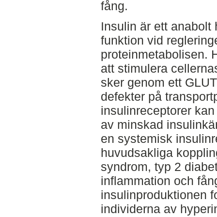
fång.
Insulin är ett anabol
funktion vid reglering
proteinmetabolisen. 
att stimulera cellerna
sker genom ett GLUT-
defekter på transportp
insulinreceptorer kan
av minskad insulinkäns
en systemisk insulin
huvudsakliga kopplin
syndrom, typ 2 diabet
inflammation och fån
insulinproduktionen f
individerna av hyper