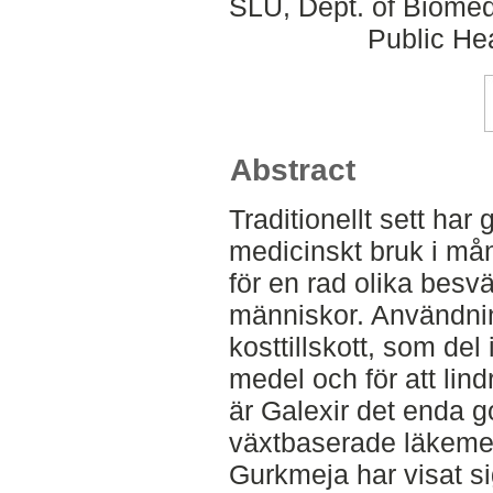
SLU, Dept. of Biomed
Public Hea
Abstract
Traditionellt sett har
medicinskt bruk i mån
för en rad olika besv
människor. Användnin
kosttillskott, som de
medel och för att lind
är Galexir det enda g
växtbaserade läkemed
Gurkmeja har visat sig