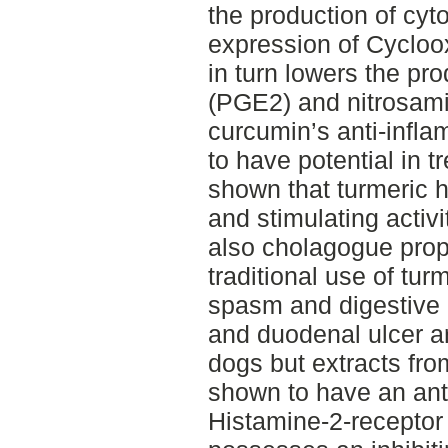
the production of cyt
expression of Cyclo
in turn lowers the pr
(PGE2) and nitrosam
curcumin’s anti-inflam
to have potential in t
shown that turmeric 
and stimulating acti
also cholagogue prope
traditional use of tur
spasm and digestive 
and duodenal ulcer a
dogs but extracts f
shown to have an anta
Histamine-2-receptor in