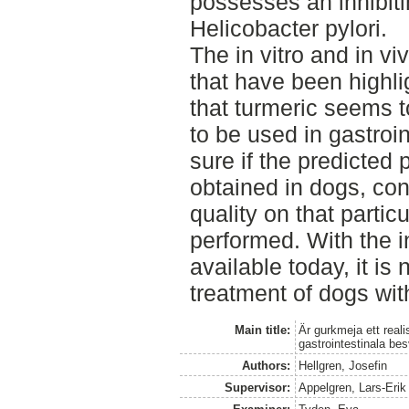
possesses an inhibiti
Helicobacter pylori.
The in vitro and in viv
that have been highli
that turmeric seems t
to be used in gastroi
sure if the predicted 
obtained in dogs, con
quality on that partic
performed. With the i
available today, it is 
treatment of dogs wit
Main title:
Är gurkmeja ett reali
gastrointestinala be
Authors:
Hellgren, Josefin
Supervisor:
Appelgren, Lars-Erik