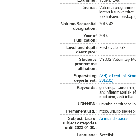
Examiner:
Tyden, Eva
Series:
Veterinärprogrammet
lantbruksuniversitet,
folkhälsovetenskap (
Volume/Sequential
2015:43
designation:
Year of
2015
Publication:
Level and depth
First cycle, G2E
descriptor:
Student's
VY002 Veterinary M
programme
affiliation:
Supervising
(VH) > Dept. of Biom
department:
231231)
Keywords:
gurkmeja, curcumin,
antiinflammatorisk ef
medicine, anti-infla
URN:NBN:
urn:nbn:se:slu:epsil
Permanent URL:
http://urn.kb.se/res
Subject. Use of
Animal diseases
subject categories
until 2023-04-30.:
Language:
Swedish