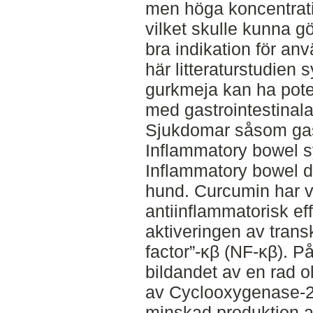
men höga koncentrati
vilket skulle kunna g
bra indikation för a
här litteraturstudien s
gurkmeja kan ha pote
med gastrointestinala
Sjukdomar såsom gastr
Inflammatory bowel 
Inflammatory bowel d
hund. Curcumin har v
antiinflammatorisk ef
aktiveringen av trans
factor”-κβ (NF-κβ). P
bildandet av en rad o
av Cyclooxygenase-2
minskad produktion 