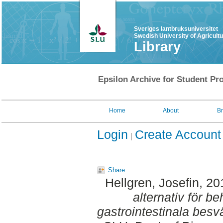
Sveriges lantbruksuniversitet
Swedish University of Agricult
Library
Epsilon Archive for Student Pro
Home
About
B
Login
Create Account
Share
Hellgren, Josefin
, 20
alternativ för 
gastrointestinala besv