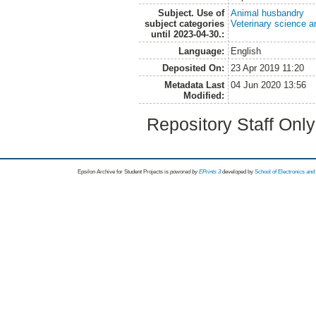
Subject. Use of
Animal husbandry
subject categories
Veterinary science a
until 2023-04-30.:
Language:
English
Deposited On:
23 Apr 2019 11:20
Metadata Last
04 Jun 2020 13:56
Modified:
Repository Staff Onl
Epsilon Archive for Student Projects is
powored by
EPrints 3
developed by
School of Electronics an