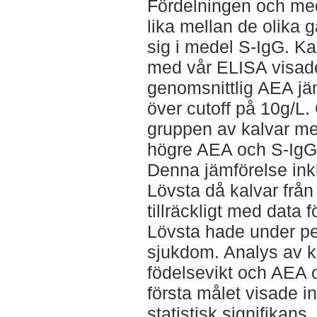
Fördelningen och me
lika mellan de olika g
sig i medel S-IgG. K
med vår ELISA visade 
genomsnittlig AEA jä
över cutoff på 10g/L
gruppen av kalvar me
högre AEA och S-IgG 
Denna jämförelse ink
Lövsta då kalvar frå
tillräckligt med data 
Lövsta hade under per
sjukdom. Analys av k
födelsevikt och AEA 
första målet visade i
statistisk signifikans.