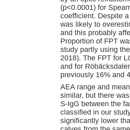
(p<0.0001) for Spear
coefficient. Despite 
was likely to overest
and this probably aff
Proportion of FPT was
study partly using t
2018). The FPT for L
and for Röbäcksdale
previously 16% and 4
AEA range and mean 
similar, but there wa
S-IgG between the f
classified in our stu
significantly lower t
calves from the same 