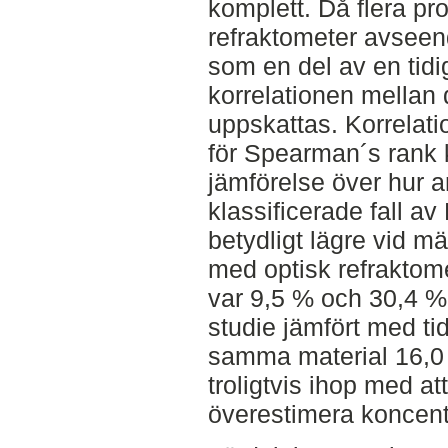
komplett. Då flera pr
refraktometer avseen
som en del av en tidi
korrelationen mellan
uppskattas. Korrelati
för Spearman´s rank k
jämförelse över hur 
klassificerade fall a
betydligt lägre vid m
med optisk refraktom
var 9,5 % och 30,4 %
studie jämfört med ti
samma material 16,0 
troligtvis ihop med a
överestimera koncent