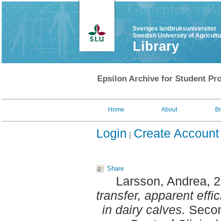
Sveriges lantbruksuniversitet
Swedish University of Agricult
Library
Epsilon Archive for Student Pro
Home
About
B
Login
Create Account
Share
Larsson, Andrea
, 
transfer, apparent effi
in dairy calves.
Secon