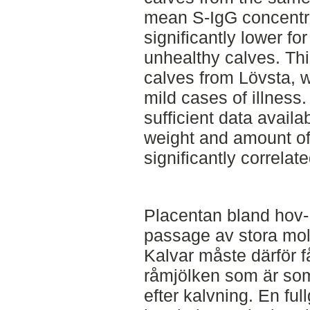
mean S-IgG concentr
significantly lower fo
unhealthy calves. Th
calves from Lövsta, w
mild cases of illness
sufficient data availa
weight and amount of 
significantly correlat
Placentan bland hov- o
passage av stora mol
Kalvar måste därför f
råmjölken som är som 
efter kalvning. En fu