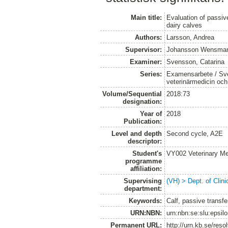
Main title:
Evaluation of passive
dairy calves
Authors:
Larsson, Andrea
Supervisor:
Johansson Wensman
Examiner:
Svensson, Catarina
Series:
Examensarbete / Sver
veterinärmedicin oc
Volume/Sequential
2018:73
designation:
Year of
2018
Publication:
Level and depth
Second cycle, A2E
descriptor:
Student's
VY002 Veterinary M
programme
affiliation:
Supervising
(VH) > Dept. of Clini
department:
Keywords:
Calf, passive transf
URN:NBN:
urn:nbn:se:slu:epsil
Permanent URL:
http://urn.kb.se/res