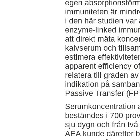
egen absorptionsför
immuniteten är mindre
i den här studien var 
enzyme-linked immun
att direkt mäta konce
kalvserum och tillsa
estimera effektiviteten
apparent efficiency o
relatera till graden 
indikation på samban
Passive Transfer (FP
Serumkoncentration 
bestämdes i 700 prover
sju dygn och från två 
AEA kunde därefter b