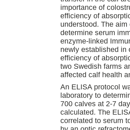
importance of colostr
efficiency of absorptio
understood. The aim o
determine serum imm
enzyme-linked Immun
newly established in 
efficiency of absorpt
two Swedish farms an
affected calf health 
An ELISA protocol wa
laboratory to determi
700 calves at 2-7 da
calculated. The ELIS
correlated to serum t
by an optic refractom