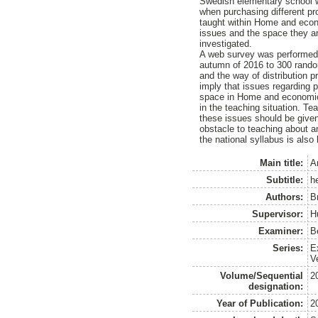
Swedish elementary school w
when purchasing different pro
taught within Home and econ
issues and the space they ar
investigated.
A web survey was performed 
autumn of 2016 to 300 rando
and the way of distribution p
imply that issues regarding p
space in Home and economic 
in the teaching situation. Te
these issues should be give
obstacle to teaching about an
the national syllabus is also
Main title:
A
Subtitle:
h
Authors:
B
Supervisor:
H
Examiner:
B
Series:
E
V
Volume/Sequential
2
designation:
Year of Publication:
2