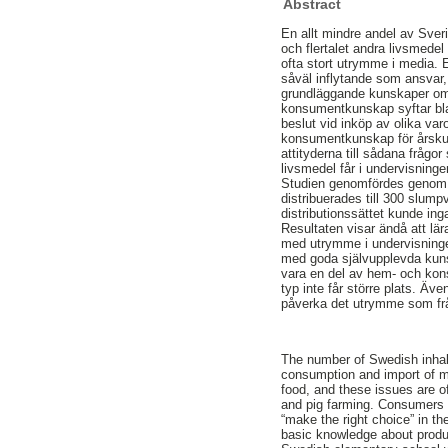
Abstract
En allt mindre andel av Sve
och flertalet andra livsmede
ofta stort utrymme i media. 
såväl inflytande som ansvar, 
grundläggande kunskaper om 
konsumentkunskap syftar blan
beslut vid inköp av olika var
konsumentkunskap för årskur
attityderna till sådana fråg
livsmedel får i undervisning
Studien genomfördes genom 
distribuerades till 300 slum
distributionssättet kunde in
Resultaten visar ändå att lä
med utrymme i undervisningen.
med goda självupplevda kunsk
vara en del av hem- och kon
typ inte får större plats. Ä
påverka det utrymme som fr
The number of Swedish inhabi
consumption and import of me
food, and these issues are o
and pig farming. Consumers ha
“make the right choice” in 
basic knowledge about produ