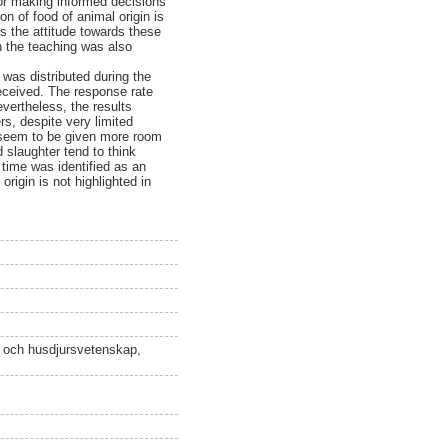
or making informed decisions
on of food of animal origin is
s the attitude towards these
n the teaching was also
as distributed during the
eceived. The response rate
evertheless, the results
rs, despite very limited
 seem to be given more room
 slaughter tend to think
time was identified as an
rigin is not highlighted in
n och husdjursvetenskap,