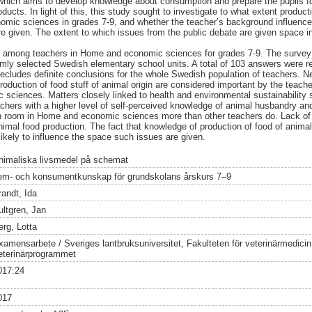
hich aims to develop knowledge about consumption and prepare the pupils f
ducts. In light of this, this study sought to investigate to what extent producti
omic sciences in grades 7-9, and whether the teacher’s background influence
e given. The extent to which issues from the public debate are given space i
among teachers in Home and economic sciences for grades 7-9. The survey w
mly selected Swedish elementary school units. A total of 103 answers were r
recludes definite conclusions for the whole Swedish population of teachers. N
roduction of food stuff of animal origin are considered important by the teache
sciences. Matters closely linked to health and environmental sustainability
achers with a higher level of self-perceived knowledge of animal husbandry and
n room in Home and economic sciences more than other teachers do. Lack of 
imal food production. The fact that knowledge of production of food of animal o
 likely to influence the space such issues are given.
nimaliska livsmedel på schemat
em- och konsumentkunskap för grundskolans årskurs 7–9
randt, Ida
ultgren, Jan
erg, Lotta
xamensarbete / Sveriges lantbruksuniversitet, Fakulteten för veterinärmedici
eterinärprogrammet
017:24
017