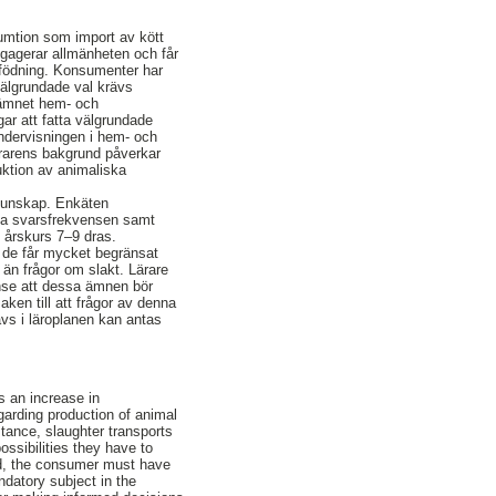
umtion som import av kött
ngagerar allmänheten och får
ppfödning. Konsumenter har
 välgrundade val krävs
eämnet hem- och
ar att fatta välgrundade
undervisningen i hem- och
ärarens bakgrund påverkar
uktion av animaliska
kunskap. Enkäten
låga svarsfrekvensen samt
 årskurs 7–9 dras.
t de får mycket begränsat
 än frågor om slakt. Lärare
anse att dessa ämnen bör
en till att frågor av denna
ävs i läroplanen kan antas
s an increase in
garding production of animal
stance, slaughter transports
ossibilities they have to
od, the consumer must have
datory subject in the