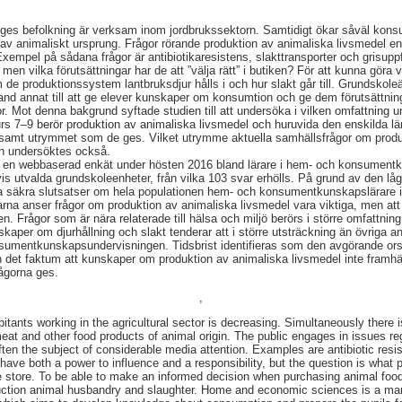
riges befolkning är verksam inom jordbrukssektorn. Samtidigt ökar såväl kons
l av animaliskt ursprung. Frågor rörande produktion av animaliska livsmedel e
Exempel på sådana frågor är antibiotikaresistens, slakttransporter och grisu
men vilka förutsättningar har de att ”välja rätt” i butiken? För att kunna göra
de produktionssystem lantbruksdjur hålls i och hur slakt går till. Grundskol
d annat till att ge elever kunskaper om konsumtion och ge dem förutsättning
or. Mot denna bakgrund syftade studien till att undersöka i vilken omfattning 
s 7–9 berör produktion av animaliska livsmedel och huruvida den enskilda l
or samt utrymmet som de ges. Vilket utrymme aktuella samhällsfrågor om prod
en undersöktes också.
en webbaserad enkät under hösten 2016 bland lärare i hem- och konsument
pvis utvalda grundskoleenheter, från vilka 103 svar erhölls. På grund av den 
ga säkra slutsatser om hela populationen hem- och konsumentkunskapslärare i
rarna anser frågor om produktion av animaliska livsmedel vara viktiga, men at
 Frågor som är nära relaterade till hälsa och miljö berörs i större omfattning
aper om djurhållning och slakt tenderar att i större utsträckning än övriga 
sumentkunskapsundervisningen. Tidsbrist identifieras som den avgörande orsak
ven det faktum att kunskaper om produktion av animaliska livsmedel inte framh
ågorna ges.
,
tants working in the agricultural sector is decreasing. Simultaneously there i
at and other food products of animal origin. The public engages in issues re
ften the subject of considerable media attention. Examples are antibiotic resi
ve both a power to influence and a responsibility, but the question is what p
the store. To be able to make an informed decision when purchasing animal fo
ction animal husbandry and slaughter. Home and economic sciences is a man