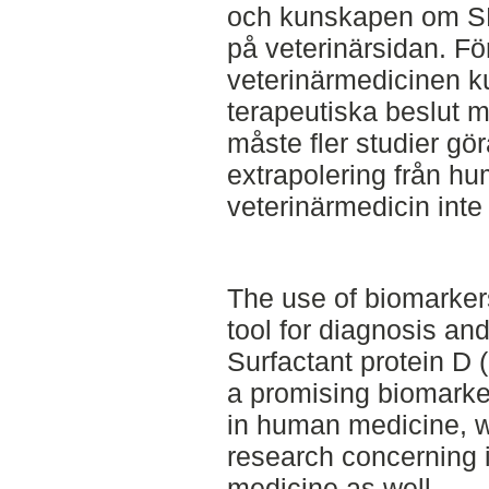
och kunskapen om SP
på veterinärsidan. Fö
veterinärmedicinen k
terapeutiska beslut
måste fler studier gö
extrapolering från hu
veterinärmedicin inte ä
The use of biomarkers
tool for diagnosis an
Surfactant protein D
a promising biomarker
in human medicine, w
research concerning it
medicine as well.