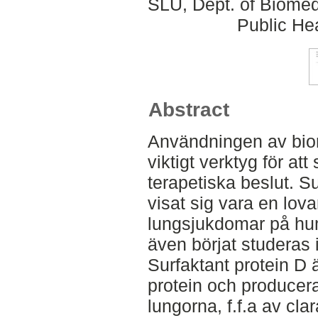
SLU, Dept. of Biomed
Public Hea
Abstract
Användningen av biom
viktigt verktyg för att
terapetiska beslut. S
visat sig vara en lov
lungsjukdomar på hu
även börjat studeras
Surfaktant protein D är
protein och producera
lungorna, f.f.a av clar