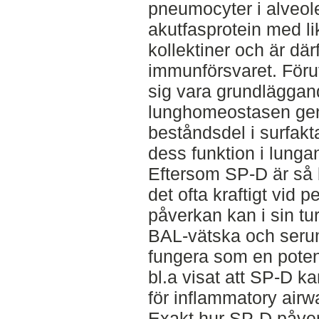
pneumocyter i alveole
akutfasprotein med 
kollektiner och är där
immunförsvaret. Föru
sig vara grundläggan
lunghomeostasen gen
beståndsdel i surfa
dess funktion i lungan
Eftersom SP-D är så 
det ofta kraftigt vid 
påverkan kan i sin tur
BAL-vätska och seru
fungera som en potent
bl.a visat att SP-D 
för inflammatory airw
Exakt hur SP-D påver