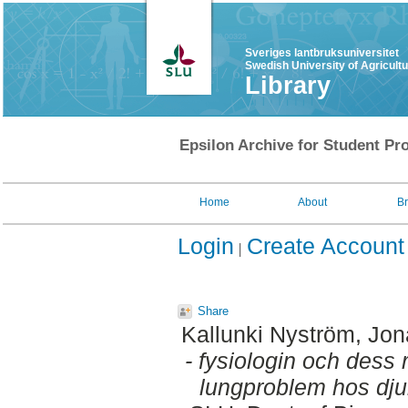
Sveriges lantbruksuniversitet
Swedish University of Agricult
Library
Epsilon Archive for Student Pro
Home
About
B
Login
Create Account
Share
Kallunki Nyström, Jo
- fysiologin och dess 
lungproblem hos dju