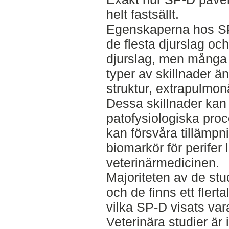
helt fastsällt.
Egenskaperna hos SP-
de flesta djurslag o
djurslag, men många s
typer av skillnader ä
struktur, extrapulmon
Dessa skillnader kan 
patofysiologiska proc
kan försvåra tillämp
biomarkör för perife
veterinärmedicinen.
Majoriteten av de st
och de finns ett flert
vilka SP-D visats va
Veterinära studier är 