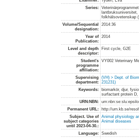
Examiner:
Tydén, Eva
Series:
Veterinärprogrammet
lantbruksuniversitet,
folkhälsovetenskap (
Volume/Sequential
2014:36
designation:
Year of
2014
Publication:
Level and depth
First cycle, G2E
descriptor:
Student's
VY002 Veterinary M
programme
affiliation:
Supervising
(VH) > Dept. of Biom
department:
231231)
Keywords:
biomarkör, djur, fysi
surfactant protein D
URN:NBN:
urn:nbn:se:slu:epsil
Permanent URL:
http://urn.kb.se/res
Subject. Use of
Animal physiology a
subject categories
Animal diseases
until 2023-04-30.:
Language:
Swedish