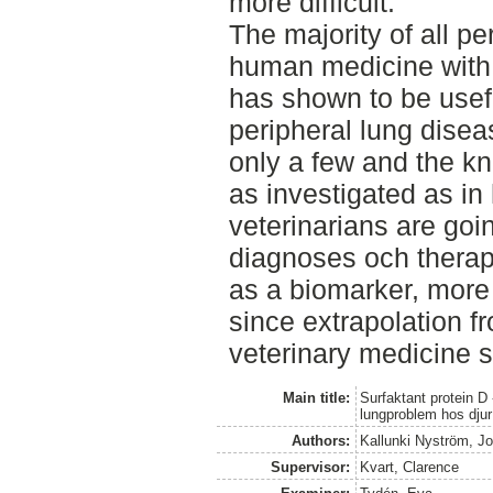
more difficult.
The majority of all p
human medicine with 
has shown to be usef
peripheral lung disea
only a few and the k
as investigated as in
veterinarians are goin
diagnoses och therap
as a biomarker, more
since extrapolation 
veterinary medicine 
Main title:
Surfaktant protein D 
lungproblem hos djur
Authors:
Kallunki Nyström, J
Supervisor:
Kvart, Clarence