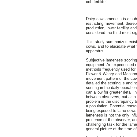
och fertilitet.
Dairy cow lameness is a subs
restricting movement, thereb
production, lower fertility a
considered the third most sig
This study summarizes exist
cows, and to elucidate what 
apparatus.
Subjective lameness scoring 
equipment. An experienced ob
methods frequently used for
Flower & Weary and Manson &
movement pattern of the cow,
detailed the scoring is and 
scoring in the daily operatio
can allow for greater detail
between observers, but also t
problem is the discrepancy 
a population. Potential reaso
being exposed to lame cows on
lameness is not the only influ
presence of the observer, an
challenging task for the lam
general picture at the time o