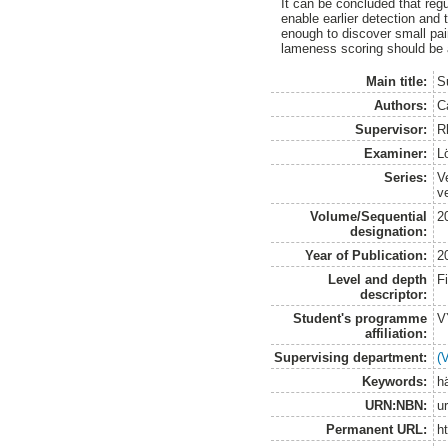
It can be concluded that reg
enable earlier detection an
enough to discover small pa
lameness scoring should be as
Main title:
S
Authors:
C
Supervisor:
R
Examiner:
L
Series:
V
v
Volume/Sequential
2
designation:
Year of Publication:
2
Level and depth
F
descriptor:
Student's programme
V
affiliation:
Supervising department:
(
Keywords:
h
URN:NBN:
u
Permanent URL:
h