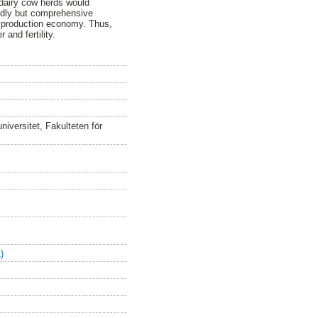
 dairy cow herds would
endly but comprehensive
d production economy. Thus,
and fertility.
iversitet, Fakulteten för
)