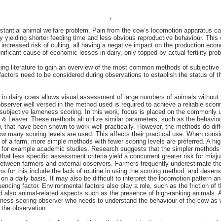
,
tantial animal welfare problem. Pain from the cow’s locomotion apparatus cau
y yielding shorter feeding time and less obvious reproductive behaviour. This
nd increased risk of culling, all having a negative impact on the production e
nificant cause of economic losses in dairy, only topped by actual fertility pro
ing literature to gain an overview of the most common methods of subjective
factors need to be considered during observations to establish the status of 
in dairy cows allows visual assessment of large numbers of animals without 
server well versed in the method used is required to achieve a reliable scori
 subjective lameness scoring. In this work, focus is placed on the commonly
 Leaver. These methods all utilize similar parameters, such as the behaviou
 that have been shown to work well practically. However, the methods do diff
how many scoring levels are used. This affects their practical use. When cons
n of a farm, more simple methods with fewer scoring levels are preferred. A hi
 in for example academic studies. Research suggests that the simpler method
hat less specific assessment criteria yield a concurrent greater risk for misj
between farmers and external observers. Farmers frequently underestimate th
ns for this include the lack of routine in using the scoring method, and desens
 a daily basis. It may also be difficult to interpret the locomotion pattern a
encing factor. Environmental factors also play a role, such as the friction of th
d also animal-related aspects such as the presence of high-ranking animals. A
eness scoring observer who needs to understand the behaviour of the cow as w
f the observation.