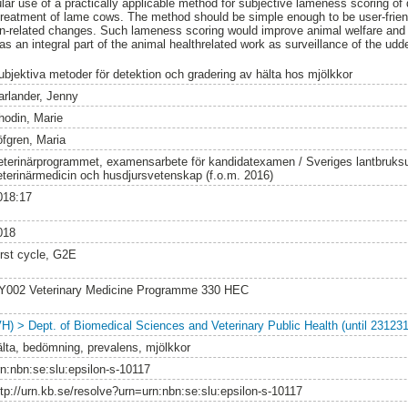
ular use of a practically applicable method for subjective lameness scoring of
d treatment of lame cows. The method should be simple enough to be user-fri
in-related changes. Such lameness scoring would improve animal welfare an
 an integral part of the animal healthrelated work as surveillance of the udder 
ubjektiva metoder för detektion och gradering av hälta hos mjölkkor
arlander, Jenny
hodin, Marie
öfgren, Maria
eterinärprogrammet, examensarbete för kandidatexamen / Sveriges lantbruksun
eterinärmedicin och husdjursvetenskap (f.o.m. 2016)
018:17
018
irst cycle, G2E
Y002 Veterinary Medicine Programme 330 HEC
VH) > Dept. of Biomedical Sciences and Veterinary Public Health (until 231231
älta, bedömning, prevalens, mjölkkor
rn:nbn:se:slu:epsilon-s-10117
ttp://urn.kb.se/resolve?urn=urn:nbn:se:slu:epsilon-s-10117