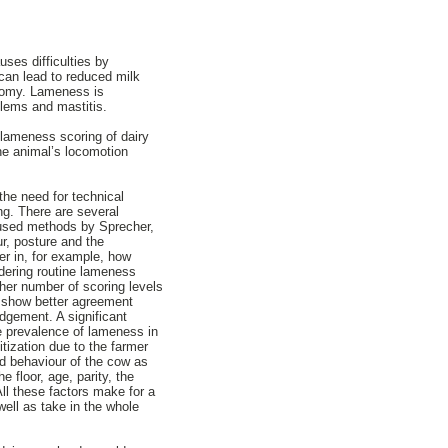
ses difficulties by
 can lead to reduced milk
conomy. Lameness is
blems and mastitis.
 lameness scoring of dairy
the animal’s locomotion
the need for technical
ng. There are several
 used methods by Sprecher,
r, posture and the
er in, for example, how
idering routine lameness
gher number of scoring levels
s show better agreement
udgement. A significant
e prevalence of lameness in
itization due to the farmer
nd behaviour of the cow as
e floor, age, parity, the
ll these factors make for a
ell as take in the whole