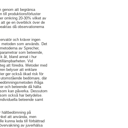
em genom att begränsa
n till produktionsförluster
dier omkring 20-30% vilket av
 att ge en överblick över de
beaktas då observationerna
servatör och kräver ingen
att i metoden som används. Det
id metoderna av Sprecher,
 parametrar som beteende,
k åt, bland annat i hur
tillämpbarheten. Vid
steg att föredra. Metoder med
ren belyser att enklare
er ger också ökad risk för
och utomstående bedömare, där
pa bedömningsmetoden ifråga
ter och beteende då hälta
rer som kan påverka. Dessutom
r som också har betydelse.
individuella beteende samt
iv hältbedömning på
enkel att använda, men
 kunna leda till förbättrad
 övervakning av juverhälsa