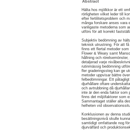
Abstract
Hälta hos mjölkkor är ett om
rörligheten vilket leder till 
efter fertilitetsproblem och 
många forskare anses vara en
vanligaste metoderna som an
utförs för att korrekt faststä
Subjektiv bedömning av hälta
teknisk utrustning. För att f
finns ett flertal metoder som
Flower & Weary samt Manson
hållning och rörelsemönster, 
detaljerad varje nivåbeskriv
rutinmässig bedömning utförd
fler graderingssteg kan ge ut
metoder uppvisar bättre öve
felbedömningar. Ett påtaglig
djurhållare oftare underskat
och avtrubbning då djurhålla
inte är den enda faktor som p
finns det miljöfaktorer som 
Sammantaget ställer alla de
helheten vid observationssit
Konklusionen av denna studie
besättningsnivå skulle kunna
samtidigt omfattande nog för
djurvälfärd och produktionse