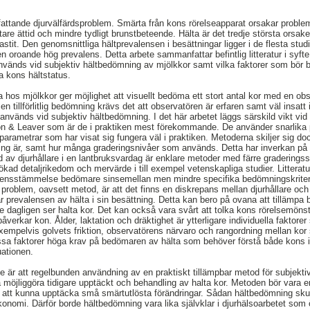
fattande djurvälfärdsproblem. Smärta från kons rörelseapparat orsakar probl
kortare ättid och mindre tydligt brunstbeteende. Hälta är det tredje största orsake
mastit. Den genomsnittliga hältprevalensen i besättningar ligger i de flesta stu
 oroande hög prevalens. Detta arbete sammanfattar befintlig litteratur i syfte
vänds vid subjektiv hältbedömning av mjölkkor samt vilka faktorer som bör 
lla kons hältstatus.
 hos mjölkkor ger möjlighet att visuellt bedöma ett stort antal kor med en ob
å en tillförlitlig bedömning krävs det att observatören är erfaren samt väl ins
 används vid subjektiv hältbedömning. I det här arbetet läggs särskild vikt v
 & Leaver som är de i praktiken mest förekommande. De använder snarlika
parametrar som har visat sig fungera väl i praktiken. Metoderna skiljer sig doc
ning är, samt hur många graderingsnivåer som används. Detta har inverkan på 
 av djurhållare i en lantbruksvardag är enklare metoder med färre graderings
ökad detaljrikedom och mervärde i till exempel vetenskapliga studier. Litteratu
rensstämmelse bedömare sinsemellan men mindre specifika bedömningskriteri
t problem, oavsett metod, är att det finns en diskrepans mellan djurhållare 
tar prevalensen av hälta i sin besättning. Detta kan bero på ovana att tilläm
re dagligen ser halta kor. Det kan också vara svårt att tolka kons rörelsemöns
åverkar kon. Ålder, laktation och dräktighet är ytterligare individuella fakto
exempelvis golvets friktion, observatörens närvaro och rangordning mellan ko
ssa faktorer höga krav på bedömaren av hälta som behöver förstå både kons 
uationen.
 är att regelbunden användning av en praktiskt tillämpbar metod för subjekt
 möjliggöra tidigare upptäckt och behandling av halta kor. Metoden bör vara 
 att kunna upptäcka små smärtutlösta förändringar. Sådan hältbedömning skulle
konomi. Därför borde hältbedömning vara lika självklar i djurhälsoarbetet som