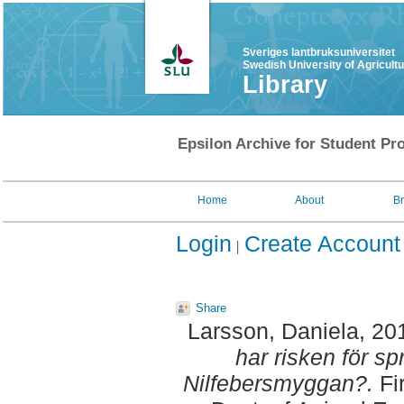
Sveriges lantbruksuniversitet
Swedish University of Agricult
Library
Epsilon Archive for Student Pro
Home
About
B
Login
Create Account
Share
Larsson, Daniela
, 20
har risken för sp
Nilfebersmyggan?.
Fi