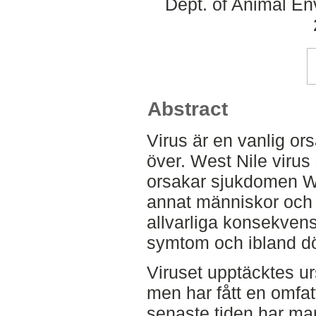
Dept. of Animal En
Abstract
Virus är en vanlig ors
över. West Nile viru
orsakar sjukdomen We
annat människor och
allvarliga konsekven
symtom och ibland dö
Viruset upptäcktes u
men har fått en omfa
senaste tiden har man