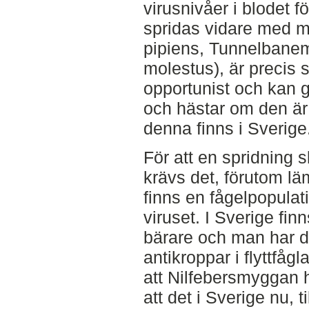
virusnivåer i blodet f
spridas vidare med m
pipiens, Tunnelbanem
molestus), är precis
opportunist och kan 
och hästar om den är
denna finns i Sverige
För att en spridning 
krävs det, förutom lä
finns en fågelpopula
viruset. I Sverige fin
bärare och man har d
antikroppar i flyttfåg
att Nilfebersmyggan h
att det i Sverige nu,