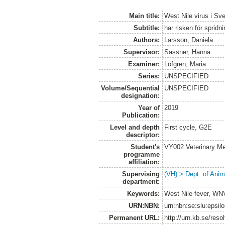
Main title:
West Nile virus i Sve
Subtitle:
har risken för sprid
Authors:
Larsson, Daniela
Supervisor:
Sassner, Hanna
Examiner:
Löfgren, Maria
Series:
UNSPECIFIED
Volume/Sequential
UNSPECIFIED
designation:
Year of
2019
Publication:
Level and depth
First cycle, G2E
descriptor:
Student's
VY002 Veterinary M
programme
affiliation:
Supervising
(VH) > Dept. of Anim
department:
Keywords:
West Nile fever, WN
URN:NBN:
urn:nbn:se:slu:epsil
Permanent URL:
http://urn.kb.se/res