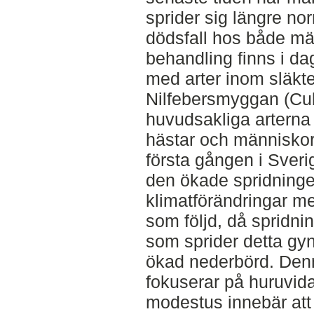
sprider sig längre no
dödsfall hos både mä
behandling finns i da
med arter inom släkte
Nilfebersmyggan (Cul
huvudsakliga arterna s
hästar och människor
första gången i Sveri
den ökade spridninge
klimatförändringar m
som följd, då spridni
som sprider detta gy
ökad nederbörd. Den
fokuserar på huruvid
modestus innebär att 