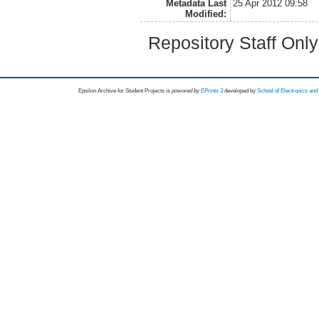
Metadata Last
25 Apr 2012 09:58
Modified:
Repository Staff Onl
Epsilon Archive for Student Projects is
powored by
EPrints 3
developed by
School of Electronics an