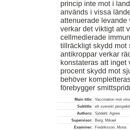
princip inte mot i la
används i vissa län
attenuerade levande 
verkar det viktigt att
cellmedierade immunfö
tillräckligt skydd mo
antikroppar verkar r
konstateras att inget
procent skydd mot sj
behöver kompletteras
förebygger smittsprid
Main title:
Vaccination mot viru
Subtitle:
ett svenskt perspekt
Authors:
Sjödahl, Agnes
Supervisor:
Berg, Mikael
Examiner:
Fredriksson, Mona