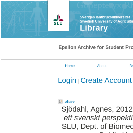
Sveriges lantbruksuniversitet
Swedish University of Agricult
Library
Epsilon Archive for Student Pro
Home
About
B
Login
Create Account
Share
Sjödahl, Agnes
, 201
ett svenskt perspekti
SLU, Dept. of Biomed