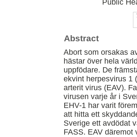
Public Hea
Abstract
Abort som orsakas a
hästar över hela värl
uppfödare. De främst
ekvint herpesvirus 1 
arterit virus (EAV). Fal
virusen varje år i Sve
EHV-1 har varit förem
att hitta ett skyddand
Sverige ett avdödat 
FASS. EAV däremot v