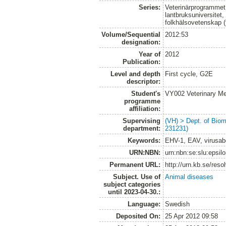
Series:
Veterinärprogrammet
lantbruksuniversitet,
folkhälsovetenskap (
Volume/Sequential
2012:53
designation:
Year of
2012
Publication:
Level and depth
First cycle, G2E
descriptor:
Student's
VY002 Veterinary M
programme
affiliation:
Supervising
(VH) > Dept. of Biom
department:
231231)
Keywords:
EHV-1, EAV, virusabo
URN:NBN:
urn:nbn:se:slu:epsil
Permanent URL:
http://urn.kb.se/res
Subject. Use of
Animal diseases
subject categories
until 2023-04-30.:
Language:
Swedish
Deposited On:
25 Apr 2012 09:58