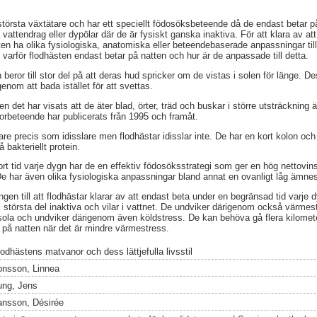
största växtätare och har ett speciellt födosöksbeteende då de endast betar 
ra vattendrag eller dypölar där de är fysiskt ganska inaktiva. För att klara av 
en ha olika fysiologiska, anatomiska eller beteendebaserade anpassningar til
ut varför flodhästen endast betar på natten och hur är de anpassade till detta.
 beror till stor del på att deras hud spricker om de vistas i solen för länge. 
enom att bada istället för att svettas.
n det har visats att de äter blad, örter, träd och buskar i större utsträckning ä
orbeteende har publicerats från 1995 och framåt.
re precis som idisslare men flodhästar idisslar inte. De har en kort kolon o
 bakteriellt protein.
rt tid varje dygn har de en effektiv födosöksstrategi som ger en hög nettovinst
 De har även olika fysiologiska anpassningar bland annat en ovanligt låg ämn
ngen till att flodhästar klarar av att endast beta under en begränsad tid varje d
ill största del inaktiva och vilar i vattnet. De undviker därigenom också värm
sola och undviker därigenom även köldstress. De kan behöva gå flera kilometer f
 på natten när det är mindre värmestress.
lodhästens matvanor och dess lättjefulla livsstil
onsson, Linnea
ung, Jens
ansson, Désirée