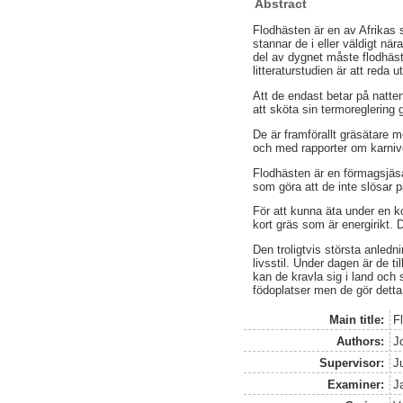
Abstract
Flodhästen är en av Afrikas 
stannar de i eller väldigt nä
del av dygnet måste flodhäst
litteraturstudien är att reda 
Att de endast betar på natten
att sköta sin termoreglering g
De är framförallt gräsätare me
och med rapporter om karniv
Flodhästen är en förmagsjäsa
som göra att de inte slösar på
För att kunna äta under en ko
kort gräs som är energirikt.
Den troligtvis största anledni
livsstil. Under dagen är de t
kan de kravla sig i land och 
födoplatser men de gör detta
Main title:
F
Authors:
J
Supervisor:
J
Examiner:
J