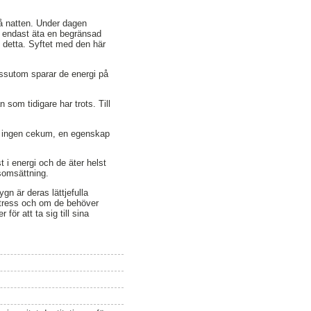
på natten. Under dagen
att endast äta en begränsad
l detta. Syftet med den här
Dessutom sparar de energi på
n som tidigare har trots. Till
ch ingen cekum, en egenskap
 i energi och de äter helst
esomsättning.
ygn är deras lättjefulla
estress och om de behöver
ör att ta sig till sina