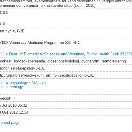
eterinärprogrammet, examensarbete för kandidatexamen / Sveriges lantbruksuni
iomedicin och veterinär folkhälsovetenskap (t.o.m. 2015)
010:8
010
irst cycle, G2E
Y002 Veterinary Medicine Programme 330 HEC
VH) > Dept. of Biomedical Sciences and Veterinary Public Health (until 231231
lodhäst, födosöksbeteende, digestionsfysiologi, dygnsrytm, termoreglering
rn:nbn:se:slu:epsilon-3-101
ttp://urn.kb.se/resolve?urn=urn:nbn:se:slu:epsilon-3-101
nimal physiology - Nutrition
nimal ecology
wedish
6 Jul 2010 06:31
8 Oct 2012 12:34
control page