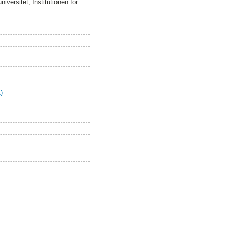
versitet, Institutionen för
)