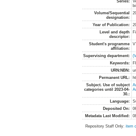
Series:
V
b
Volume/Sequential
2
designation:
Year of Publication:
2
Level and depth
F
descriptor:
Student's programme
V
affiliation:
Supervising department:
(
Keywords:
F
URN:NBN:
u
Permanent URL:
h
Subject. Use of subject
A
categories until 2023-04-
A
30.:
Language:
S
Deposited On:
0
Metadata Last Modified:
0
Repository Staff Only:
item 