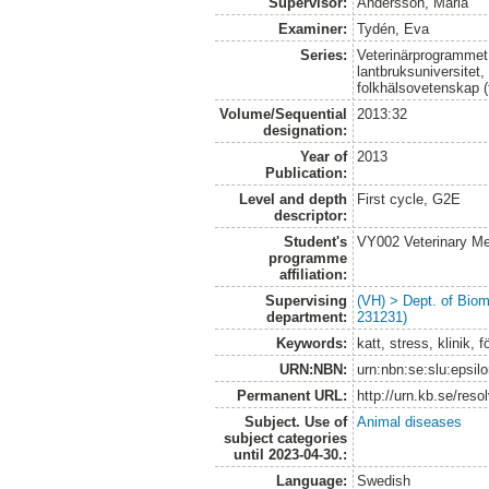
Supervisor:
Andersson, Maria
Examiner:
Tydén, Eva
Series:
Veterinärprogrammet
lantbruksuniversitet,
folkhälsovetenskap (
Volume/Sequential
2013:32
designation:
Year of
2013
Publication:
Level and depth
First cycle, G2E
descriptor:
Student's
VY002 Veterinary M
programme
affiliation:
Supervising
(VH) > Dept. of Biom
department:
231231)
Keywords:
katt, stress, klinik,
URN:NBN:
urn:nbn:se:slu:epsil
Permanent URL:
http://urn.kb.se/res
Subject. Use of
Animal diseases
subject categories
until 2023-04-30.:
Language:
Swedish