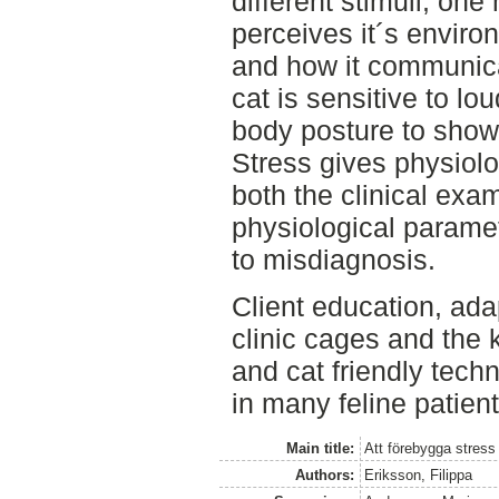
different stimuli, on
perceives it´s enviro
and how it communica
cat is sensitive to lo
body posture to show 
Stress gives physiolo
both the clinical exa
physiological paramet
to misdiagnosis.
Client education, ada
clinic cages and the 
and cat friendly tech
in many feline patient
Main title:
Att förebygga stress
Authors:
Eriksson, Filippa