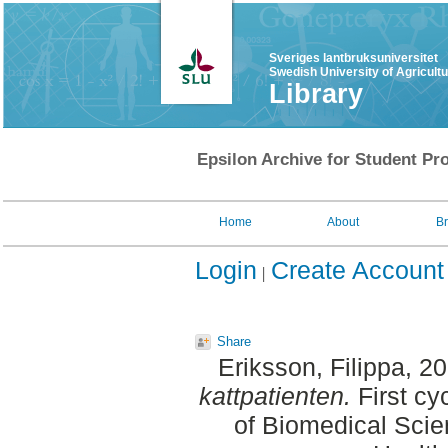
Sveriges lantbruksuniversitet
Swedish University of Agricult
Library
Epsilon Archive for Student Pro
Home
About
B
Login
Create Account
Share
Eriksson, Filippa
, 2
kattpatienten.
First cy
of Biomedical Scie