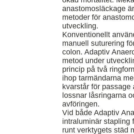
anastomosläckage är i
metoder för anastomo
utveckling.
Konventionellt använd
manuell suturering f
colon. Adaptiv Anaer
metod under utveckli
princip på två ringfo
ihop tarmändarna me
kvarstår för passage 
lossnar låsringarna 
avföringen.
Vid både Adaptiv An
intraluminär stapling f
runt verktygets städ