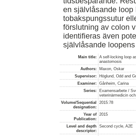
tidsbesparande. Resul
en självlåsande loop 
tobakspungssutur eller 
förslutning av colon 
identifieras även pote
självlåsande loopens
Main title:
A self-locking loop a
anastomosis
Authors:
Maxon, Oskar
Supervisor:
Höglund, Odd
and
Gr
Examiner:
Gånheim, Carina
Series:
Examensarbete / Sver
veterinärmedicin oc
Volume/Sequential
2015:78
designation:
Year of
2015
Publication:
Level and depth
Second cycle, A2E
descriptor: