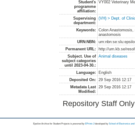
Student's
VY002 Veterinary M
programme
affiliation:
Supervising
(VH) > Dept. of Clini
department:
Keywords:
Colon Anastomosis, s
anastomosis
URN:NBN:
urn:nbn:se:slu:epsil
Permanent URL:
http://urn.kb.se/res
Subject. Use of
Animal diseases
subject categories
until 2023-04-30.:
Language:
English
Deposited On:
29 Sep 2016 12:17
Metadata Last
29 Sep 2016 12:17
Modified:
Repository Staff Onl
Epsilon Archive for Student Projects is
powored by
EPrints 3
developed by
School of Electronics an