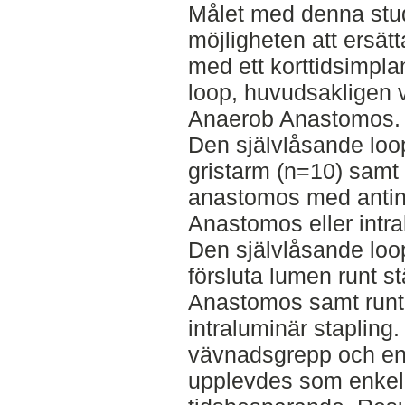
Målet med denna stud
möjligheten att ersä
med ett korttidsimpla
loop, huvudsakligen 
Anaerob Anastomos.
Den självlåsande loop
gristarm (n=10) samt i
anastomos med antin
Anastomos eller intra
Den självlåsande loo
försluta lumen runt s
Anastomos samt runt 
intraluminär stapling
vävnadsgrepp och en 
upplevdes som enkel 