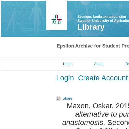
Sveriges lantbruksuniversitet
Swedish University of Agricult
Library
Epsilon Archive for Student Pro
Home
About
B
Login
Create Account
Share
Maxon, Oskar
, 201
alternative to pu
anastomosis.
Second