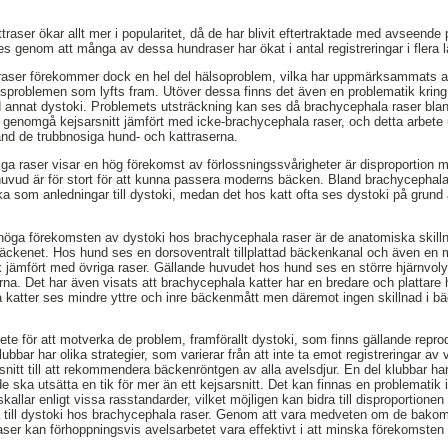
raser ökar allt mer i popularitet, då de har blivit eftertraktade med avseen
es genom att många av dessa hundraser har ökat i antal registreringar i flera 
aser förekommer dock en hel del hälsoproblem, vilka har uppmärksammats a
gsproblemen som lyfts fram. Utöver dessa finns det även en problematik kring
d annat dystoki. Problemets utsträckning kan ses då brachycephala raser bla
va genomgå kejsarsnitt jämfört med icke-brachycephala raser, och detta arbete
and de trubbnosiga hund- och kattraserna.
siga raser visar en hög förekomst av förlossningssvårigheter är disproportion
 huvud är för stort för att kunna passera moderns bäcken. Bland brachycepha
a som anledningar till dystoki, medan det hos katt ofta ses dystoki på grund a
n höga förekomsten av dystoki hos brachycephala raser är de anatomiska skil
äckenet. Hos hund ses en dorsoventralt tillplattad bäckenkanal och även en 
orlek jämfört med övriga raser. Gällande huvudet hos hund ses en större hjärnv
na. Det har även visats att brachycephala katter har en bredare och plattar
a katter ses mindre yttre och inre bäckenmått men däremot ingen skillnad i b
bete för att motverka de problem, framförallt dystoki, som finns gällande rep
ubbar har olika strategier, som varierar från att inte ta emot registreringar av 
nitt till att rekommendera bäckenröntgen av alla avelsdjur. En del klubbar h
ska utsätta en tik för mer än ett kejsarsnitt. Det kan finnas en problematik 
allar enligt vissa rasstandarder, vilket möjligen kan bidra till disproportion
till dystoki hos brachycephala raser. Genom att vara medveten om de bakomli
ser kan förhoppningsvis avelsarbetet vara effektivt i att minska förekomsten