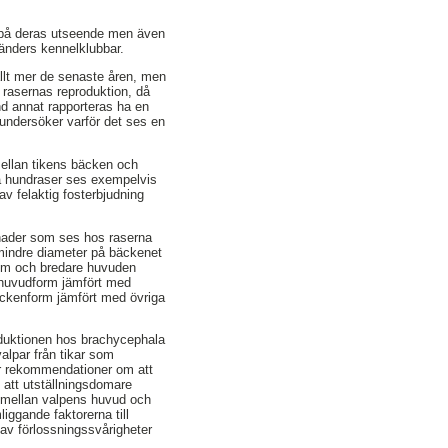
de på deras utseende men även
länders kennelklubbar.
llt mer de senaste åren, men
 rasernas reproduktion, då
nd annat rapporteras ha en
 undersöker varför det ses en
 mellan tikens bäcken och
la hundraser ses exempelvis
v felaktig fosterbjudning
lnader som ses hos raserna
mindre diameter på bäckenet
olym och bredare huvuden
e huvudform jämfört med
äckenform jämfört med övriga
roduktionen hos brachycephala
valpar från tikar som
ar rekommendationer om att
i att utställningsdomare
en mellan valpens huvud och
ggande faktorerna till
 av förlossningssvårigheter