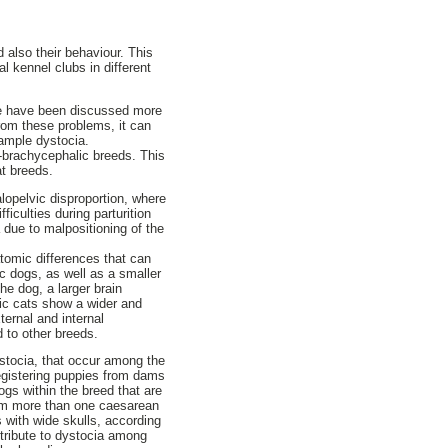
 also their behaviour. This
 kennel clubs in different
se have been discussed more
from these problems, it can
xample dystocia.
-brachycephalic breeds. This
t breeds.
lopelvic disproportion, where
ficulties during parturition
 due to malpositioning of the
tomic differences that can
ic dogs, as well as a smaller
he dog, a larger brain
ic cats show a wider and
ternal and internal
 to other breeds.
ystocia, that occur among the
egistering puppies from dams
gs within the breed that are
orm more than one caesarean
 with wide skulls, according
ntribute to dystocia among