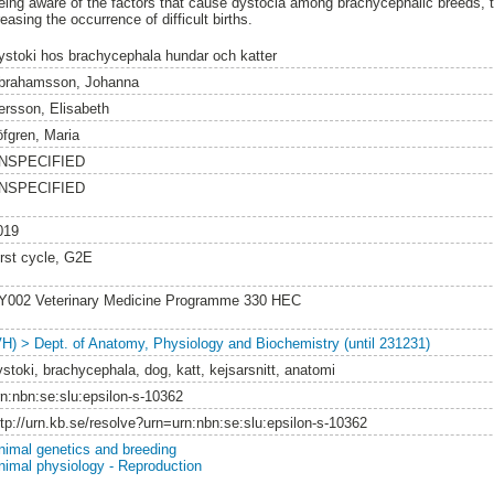
eing aware of the factors that cause dystocia among brachycephalic breeds, 
easing the occurrence of difficult births.
ystoki hos brachycephala hundar och katter
brahamsson, Johanna
ersson, Elisabeth
öfgren, Maria
NSPECIFIED
NSPECIFIED
019
irst cycle, G2E
Y002 Veterinary Medicine Programme 330 HEC
VH) > Dept. of Anatomy, Physiology and Biochemistry (until 231231)
ystoki, brachycephala, dog, katt, kejsarsnitt, anatomi
rn:nbn:se:slu:epsilon-s-10362
ttp://urn.kb.se/resolve?urn=urn:nbn:se:slu:epsilon-s-10362
nimal genetics and breeding
nimal physiology - Reproduction