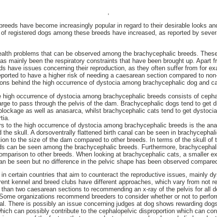
,
reeds have become increasingly popular in regard to their desirable looks and
f registered dogs among these breeds have increased, as reported by several
health problems that can be observed among the brachycephalic breeds. The
 has mainly been the respiratory constraints that have been brought up. Apart 
ds have issues concerning their reproduction, as they often suffer from for e
eported to have a higher risk of needing a caesarean section compared to non
sons behind the high occurrence of dystocia among brachycephalic dog and ca
he high occurrence of dystocia among brachycephalic breeds consists of cepha
large to pass through the pelvis of the dam. Brachycephalic dogs tend to get dif
blockage as well as anasarca, whilst brachycephalic cats tend to get dystocia
tia.
ors to the high occurrence of dystocia among brachycephalic breeds is the ana
 the skull. A dorsoventrally flattened birth canal can be seen in brachycephal
ation to the size of the dam compared to other breeds. In terms of the skull of t
ds can be seen among the brachycephalic breeds. Furthermore, brachycephal
 comparison to other breeds. When looking at brachycephalic cats, a smaller ex
an be seen but no difference in the pelvic shape has been observed compared
in certain countries that aim to counteract the reproductive issues, mainly d
rent kennel and breed clubs have different approaches, which vary from not r
than two caesarean sections to recommending an x-ray of the pelvis for all do
 Some organizations recommend breeders to consider whether or not to perf
al. There is possibly an issue concerning judges at dog shows rewarding dogs
which can possibly contribute to the cephalopelvic disproportion which can co