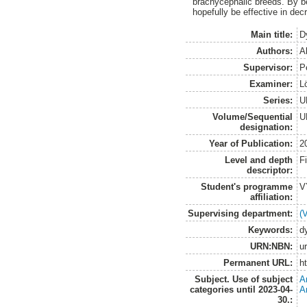
brachycephalic breeds. By b
hopefully be effective in decr
Main title:
D
Authors:
A
Supervisor:
P
Examiner:
L
Series:
U
Volume/Sequential
U
designation:
Year of Publication:
2
Level and depth
F
descriptor:
Student's programme
V
affiliation:
Supervising department:
(
Keywords:
d
URN:NBN:
u
Permanent URL:
h
Subject. Use of subject
A
categories until 2023-04-
A
30.: