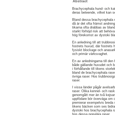
Abstract
Brachycephala hund- och katt
deras beteende, vilket kan s
Bland dessa brachycephala r
då är det ofta främst andnin
tikarna ofta drabbas av blan
starkt förhöjd risk att behö
hög förekomst av dystoki bl
En anledning till att trubbno
fostrets huvud, där fostrets
fysiskt blockage och anasark
och primär värksvaghet.
En av anledningarna till de
både gällande huvudet och b
i förhållande till tikens st
bland de brachycephala raser
övriga raser. Hos trubbnosig
raser.
I vissa länder pågår avelsar
raser. Olika kennel- och raskl
genomgått mer än två kejsars
uppfödare bör överväga om de 
premierar exempelvis breda sk
tikens bäcken som ses bidra 
dystoki hos brachycephala ra
hos dessa populära raser.