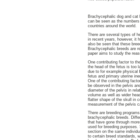
Brachycephalic dog and cat b
can be seen as the numbers o
countries around the world.
There are several types of 
in recent years, however, it
also be seen that these bree
Brachycephalic breeds are r
paper aims to study the rea
One contributing factor to t
the head of the fetus is too 
due to for example physical 
fetus and primary uterine iner
One of the contributing fact
be observed in the pelvis and
diameter of the pelvis in rel
volume as well as wider hea
flatter shape of the skull in
measurement of the pelvis c
There are breeding programs 
brachycephalic breeds. Diffe
that have gone through more 
used for breeding purposes.
section on the same individu
to certain breed standards, 