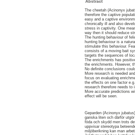
Abstract
The cheetah (Acinonyx jubatu
therefore the captive populat
easy and a captive environm
chronically ill and also deve
stress in captivity. One mean
way then it should reduce s
The hunting behaviour of feli
hunting behaviour is a natura
stimulate this behaviour. Fea
consists of a moving bait sy
targets the sequences of loca
The enrichments has positive
the enrichments. However, th
No definite conclusions could
More research is needed and 
focus on evaluating enrichme
the effects on one factor e.g
research therefore needs to 
More accurate predictions wi
effect will be seen.
Geparden (Acinonyx jubatus) 
ganska liten och därför utgö
föda och skydd men trots det
uppvisar stereotypa beteende
miljöberikning kan man arbet