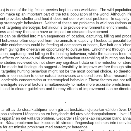
s) is one of the big feline species kept in zoos worldwide. The wild populatio
ion make up an important part of the total population of the world. Although life
ent provides shelter and food it does not come without problems. In captivi
lop stereotypic behaviours. Neither of these are problems in wild populations a
 of targeting stereotypic behaviour is to provide environmental enrichments. If i
tress and may then also have an impact on disease development.
ds can be divided into main sequences of location, capturing, killing and proc
l behaviour often deprived from the animals in captivity I looked at possibiliti
sible enrichments could be feeding of carcasses or bones, live bait or a “che
stem giving the cheetah an opportunity to pursue lure. Enrichment through live
tion, capturing, and killing in the hunting behaviour, while the carcass-feed t
 effects on behavioural diversity and behaviour resembling of hunting has be
e studies reviewed did not show any significant data on the reduction of ster
 be made but findings do suggest a feasibility to improve welfare through stim
targeting hunting behaviour might not be the most optimal choice, so therefo
nts in connection to other natural behaviours and conditions. Most research 
. corticoids concentration or stereotypical behaviour. These factors are not rel
investigate several factors simultaneously to make more accurate predictions 
ll lead to clearer guidelines and thereby efforts of improvement can be direc
,
är ett av de stora kattdjuren som går att beskåda i djurparker världen över. D
r populationen i fångenskap en betydande del utav världspopulationen. Livet i
 uppstår en del välfärdsproblem. Geparder i fångenskap insjuknar bland anna
n. Båda problemen kan kopplas till stress i fångenskap och ses inte i de vi
a för att minska problemet med stereotypt beteende.