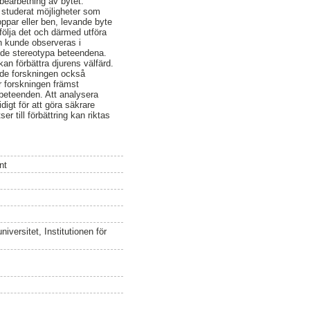
 bearbetning av bytet.
g studerat möjligheter som
ppar eller ben, levande byte
rfölja det och därmed utföra
en kunde observeras i
e de stereotypa beteendena.
an förbättra djurens välfärd.
orde forskningen också
ar forskningen främst
 beteenden. Att analysera
digt för att göra säkrare
er till förbättring kan riktas
nt
versitet, Institutionen för