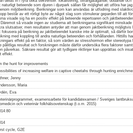
n delas in i fyra olika sekvenser: lokalisering, tillfångatagande, dödande och
 naturligt beteende som djuren i djurpark sällan får möjlighet att utföra har ja
a genom miljöberikning. Berikningar som kan användas är utfodring med slaktkro
opp består av ett rörligt byte av något slag som stimulerar geparden till att fö
arna visade sig ha en positiv effekt på beteende repertoaren och jaktbeteend
a. Däremot så visade ingen av studierna att berikningarna signifikant minskad
kra slutsatser, men resultaten antyder att man genom jaktberikning möjligtvis k
 fokusera på berikning av jaktbeteendet kanske inte är optimalt, så därför b
ikning med koppling till andra naturliga beteenden och förhållanden. Hittills h
ikningars effekt på en faktor, så som värden av stresshormon eller stereotypa
te pålitliga resultat och forskningen måste därför undersöka flera faktorer samti
 påverkas. Säkrare resultat gör att tydligare riktlinjer kan upprättas och insats
 effekt.
n the hunt for improvements
ossibilities of increasing welfare in captive cheetahs through hunting enrichme
ithner, Jenny
ndersson, Maria
ydén, Eva
eterinärprogrammet, examensarbete för kandidatexamen / Sveriges lantbruksuni
iomedicin och veterinär folkhälsovetenskap (t.o.m. 2015)
014:80
014
irst cycle, G2E