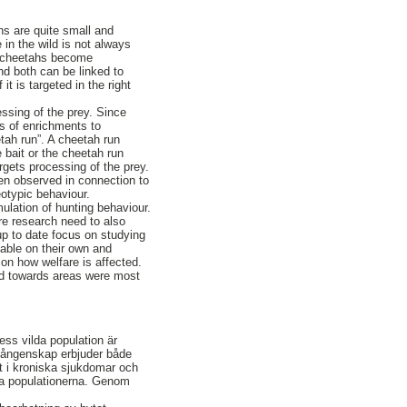
ns are quite small and
 in the wild is not always
ty cheetahs become
nd both can be linked to
t is targeted in the right
essing of the prey. Since
es of enrichments to
etah run”. A cheetah run
 bait or the cheetah run
argets processing of the prey.
en observed in connection to
eotypic behaviour.
ulation of hunting behaviour.
re research need to also
up to date focus on studying
iable on their own and
on how welfare is affected.
ted towards areas were most
ess vilda population är
 fångenskap erbjuder både
t i kroniska sjukdomar och
lda populationerna. Genom