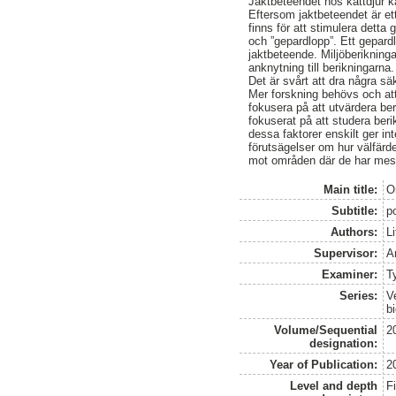
Jaktbeteendet hos kattdjur ka
Eftersom jaktbeteendet är ett
finns för att stimulera dett
och ”gepardlopp”. Ett gepardl
jaktbeteende. Miljöberikning
anknytning till berikningarn
Det är svårt att dra några sä
Mer forskning behövs och att
fokusera på att utvärdera ber
fokuserat på att studera ber
dessa faktorer enskilt ger in
förutsägelser om hur välfärden
mot områden där de har mest
Main title:
O
Subtitle:
p
Authors:
L
Supervisor:
A
Examiner:
T
Series:
V
b
Volume/Sequential
2
designation:
Year of Publication:
2
Level and depth
F