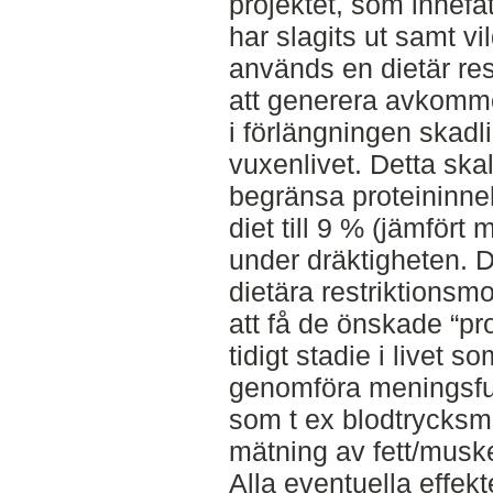
projektet, som innef
har slagits ut samt v
används en dietär rest
att generera avkommo
i förlängningen skadl
vuxenlivet. Detta sk
begränsa proteininne
diet till 9 % (jämfört
under dräktigheten. De
dietära restriktionsmo
att få de önskade “pr
tidigt stadie i livet 
genomföra meningsfull
som t ex blodtrycksmä
mätning av fett/musk
Alla eventuella effekt