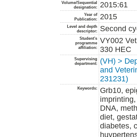
Volume/Sequential
2015:61
designation:
Year of
2015
Publication:
Level and depth
Second cy
descriptor:
Student's
VY002 Vet
programme
330 HEC
affiliation:
Supervising
(VH) > Dep
department:
and Veterin
231231)
Keywords:
Grb10, epi
imprinting
DNA, methy
diet, gesta
diabetes, 
huypertens