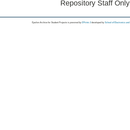
Repository Staff Onl
Epsilon Archive for Student Projects is
powored by
EPrints 3
developed by
School of Electronics an