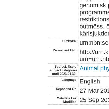
genomisk p
programmer
restriktion
outmöss, öv
kärlsjukdo
URN:NBN:
urn:nbn:se
Permanent URL:
http://urn.
urn=urn:nb
Subject. Use of
Animal phy
subject categories
until 2023-04-30.:
Language:
English
Deposited On:
27 Mar 20
Metadata Last
25 Sep 20
Modified: