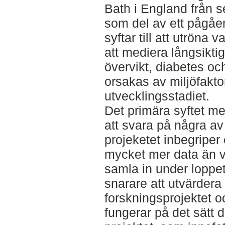
Bath i England från 
som del av ett pågåe
syftar till att utröna 
att mediera långsikti
övervikt, diabetes oc
orsakas av miljöfakto
utvecklingsstadiet.
Det primära syftet m
att svara på några av
projeketet inbegriper
mycket mer data än va
samla in under loppe
snarare att utvärder
forskningsprojektet o
fungerar på det sätt d