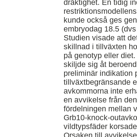
dräktighet. En tidig i
restriktionsmodellen
kunde också ges gen
embryodag 18.5 (dvs 
Studien visade att de
skillnad i tillväxten
på genotyp eller diet.
skiljde sig åt beroen
preliminär indikation
tillväxtbegränsande e
avkommorna inte erhå
en avvikelse från den
fördelningen mellan v
Grb10-knock-outavkom
vildtypsfäder korsa
Orsaken till avvikels