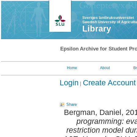
Sveriges lantbruksuniversitet
Swedish University of Agricult
Library
Epsilon Archive for Student Pro
Home
About
B
Login
Create Account
Share
Bergman, Daniel
, 20
programming: eval
restriction model dur