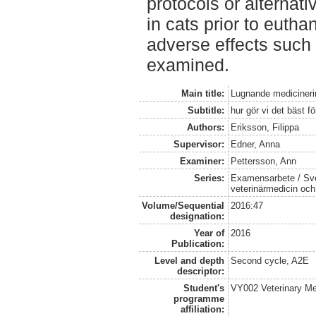
protocols or alternati
in cats prior to euth
adverse effects such
examined.
Main title:
Lugnande medicinerin
Subtitle:
hur gör vi det bäst f
Authors:
Eriksson, Filippa
Supervisor:
Edner, Anna
Examiner:
Pettersson, Ann
Series:
Examensarbete / Sver
veterinärmedicin oc
Volume/Sequential
2016:47
designation:
Year of
2016
Publication:
Level and depth
Second cycle, A2E
descriptor:
Student's
VY002 Veterinary M
programme
affiliation: