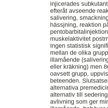
injicerades subkutan
efteråt avseende reak
salivering, smackning
hässjning, reaktion p
pentobarbitalinjektio
muskelaktivitet post
Ingen statistisk signi
mellan de olika grup
illamående (saliverin
eller kräkning) men 8
oavsett grupp, uppvi
beteenden. Slutsatsen 
alternativa premedicin
alternativ till sedering
avlivning som ger mi