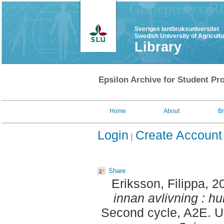
Sveriges lantbruksuniversitet
Swedish University of Agricult
Library
Epsilon Archive for Student Pro
Home
About
B
Login
Create Account
Share
Eriksson, Filippa
, 2
innan avlivning : hur
Second cycle, A2E. Up