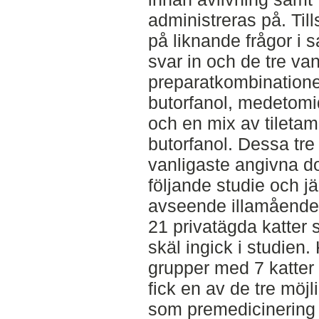
administreras på. T
på liknande frågor i
svar in och de tre van
preparatkombination
butorfanol, medetomi
och en mix av tileta
butorfanol. Dessa tre
vanligaste angivna do
följande studie och 
avseende illamående
21 privatägda katter 
skäl ingick i studien.
grupper med 7 katter 
fick en av de tre möj
som premedicinering 