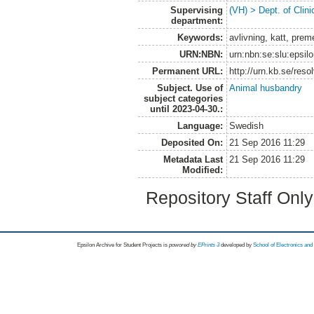
Supervising
(VH) > Dept. of Clini
department:
Keywords:
avlivning, katt, prem
URN:NBN:
urn:nbn:se:slu:epsil
Permanent URL:
http://urn.kb.se/res
Subject. Use of
Animal husbandry
subject categories
until 2023-04-30.:
Language:
Swedish
Deposited On:
21 Sep 2016 11:29
Metadata Last
21 Sep 2016 11:29
Modified:
Repository Staff Onl
Epsilon Archive for Student Projects is
powored by
EPrints 3
developed by
School of Electronics an