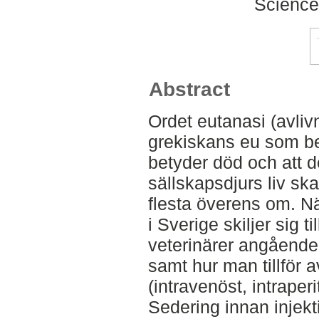
Science
Abstract
Ordet eutanasi (avli
grekiskans eu som b
betyder död och att de
sällskapsdjurs liv sk
flesta överens om. När
i Sverige skiljer sig 
veterinärer angående
samt hur man tillför 
(intravenöst, intraperit
Sedering innan injekt