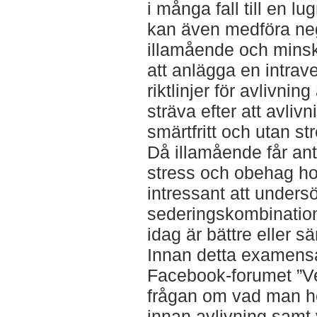
i många fall till en l
kan även medföra neg
illamående och minsk
att anlägga en intrav
riktlinjer för avlivnin
sträva efter att avliv
smärtfritt och utan st
Då illamående får an
stress och obehag hos
intressant att under
sederingskombinatione
idag är bättre eller 
Innan detta examensa
Facebook-forumet ”Ve
frågan om vad man hel
innan avlivning samt 