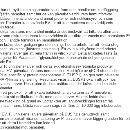
 har ett nytt forskningsområde vuxit fram som handlar om kartläggning
EV) från parasiter samt hur de kan påverka värddjurets immunförsvar.
blåsor innehållande bland annat proteiner och nukleinsyror och som
on. Parasiter kan använda EV för att kommunicera med värddjurets
in fördel.
ecklar resistens mot anthelmintika är det önskvärt att hitta ett alternativt
iv som diskuteras inom forskarvärlden är att rikta ett vaccin mot parasitens EV
ch i längde förhindra en parasitinfektion.
in krävs dock gedigen grundforskning. I detta arbete tas ett första steg
caris univalens (hästens spolmask). Ett av huvudsyftena med arbetet
ivalens larver går att rena fram i in vitro kultur. Detta lyckades fastslås
ka gener för Parascaris, ”glyceraldehyde 3-phosphate dehydrogenase”
nade EV.
ur P. univalens-larver och deras exkretoriska/sekretoriska produkter
nnat EV, påverkar hästens immunceller. Med hjälp av qPCR studerades
”dual specificity protein phosphatase 1” (DUSP1), en gen som påverkar
(MAP)-kinas signalering. Resultatet visar att DUSP1 ökar i uttryck hos
ivalens-larver. Resultaten är dock osäkra och det krävs flera liknande
ambandet.
ett protokoll för att skapa bakteriefria larvkulturer av P. univalens,
ätta vid cellkultursförsök med parasitlarver. Arbetet ledde även till
larvutveckling på grund av upptäckten att larvutvecklingen försämras
 tillsammans. Bästa resultaten sågs när färre än 10 000 ägg inkuberades,
 EV, P. univalens larvers påverkan på DUSP1:s genuttryck samt
n av protokoll rörande hantering av P. univalens-larver lägger grunden för for
att detta i framtiden kan leda till
ccinkandidat mot parasiten.