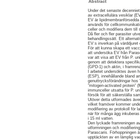
Abstract
Under det senaste decenniet
av extracellulära vesiklar (
EV är lipidmembranförsedda 
används för cellkommunikati
celler och modifiera dem till s
Då fler och fler parasiter utv
behandlingssätt. Ett alternat
EV:s inverkan på värddjuret o
För att kunna skapa ett vacc
att undersöka EV från Paras
var att visa att EV från P. un
genom att detektera specifi
(GPD-1) och aktin, i framre
I arbetet undersöktes även h
(ESP), innehållande bland a
genuttrycksförändringar hos 
”mitogen-activated protein” 
immunceller utsatta för P. un
försök för att säkerställa s
Utöver detta utformades även 
vilket framöver kommer underl
modifiering av protokoll för 
när för många ägg inkuberas
i 15 ml vatten.
Den lyckade framreningen av
utformningen och modifieringe
Parascaris. Förhoppningen är 
upptäckten av en lämplig va