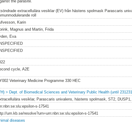
gainst the parasite.
tsöndrade extracellulära vesiklar (EV) från hästens spolmask Parascaris univ
mmunmodulerande roll
ufvesson, Karin
brink, Magnus
and
Martin, Frida
yden, Eva
NSPECIFIED
NSPECIFIED
022
econd cycle, A2E
Y002 Veterinary Medicine Programme 330 HEC
VH) > Dept. of Biomedical Sciences and Veterinary Public Health (until 231231
xtracellulära vesiklar, Parascaris univalens, hästens spolmask, ST2, DUSP1
rn:nbn:se:slu:epsilon-s-17541
ttp://urn.kb.se/resolve?urn=urn:nbn:se:slu:epsilon-s-17541
nimal diseases