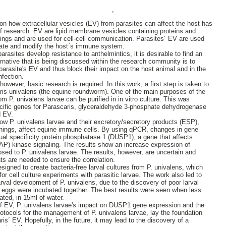
,
 on how extracellular vesicles (EV) from parasites can affect the host has
f research. EV are lipid membrane vesicles containing proteins and
ings and are used for cell-cell communication. Parasites´ EV are used
cate and modify the host´s immune system.
rasites develop resistance to anthelmintics, it is desirable to find an
ernative that is being discussed within the research community is to
 parasite's EV and thus block their impact on the host animal and in the
nfection.
however, basic research is required. In this work, a first step is taken to
ris univalens (the equine roundworm). One of the main purposes of the
 P. univalens larvae can be purified in in vitro culture. This was
ecific genes for Parascaris, glyceraldehyde 3-phosphate dehydrogenase
d EV.
ow P. univalens larvae and their excretory/secretory products (ESP),
hings, affect equine immune cells. By using qPCR, changes in gene
ual specificity protein phosphatase 1 (DUSP1), a gene that affects
AP) kinase signaling. The results show an increase expression of
ed to P. univalens larvae. The results, however, are uncertain and
nts are needed to ensure the correlation.
esigned to create bacteria-free larval cultures from P. univalens, which
 for cell culture experiments with parasitic larvae. The work also led to
larval development of P. univalens, due to the discovery of poor larval
ggs were incubated together. The best results were seen when less
ted, in 15ml of water.
 of EV, P. univalens larvae's impact on DUSP1 gene expression and the
rotocols for the management of P. univalens larvae, lay the foundation
ris´ EV. Hopefully, in the future, it may lead to the discovery of a