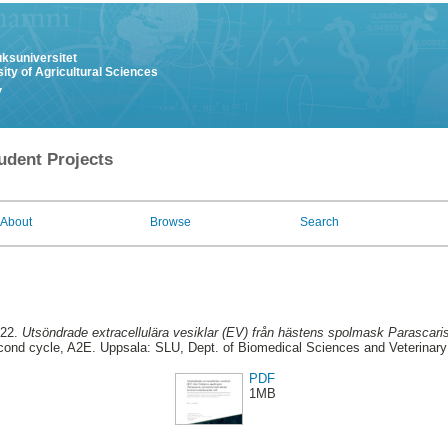
uksuniversitet
ity of Agricultural Sciences
y
udent Projects
About
Browse
Search
022.
Utsöndrade extracellulära vesiklar (EV) från hästens spolmask Parascari
ond cycle, A2E. Uppsala: SLU, Dept. of Biomedical Sciences and Veterinary P
PDF
1MB