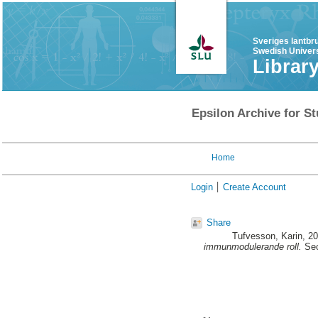
Sveriges lantbr
Swedish Univers
Librar
Epsilon Archive for St
Home
Login
Create Account
Share
Tufvesson, Karin
, 2
immunmodulerande roll.
Sec