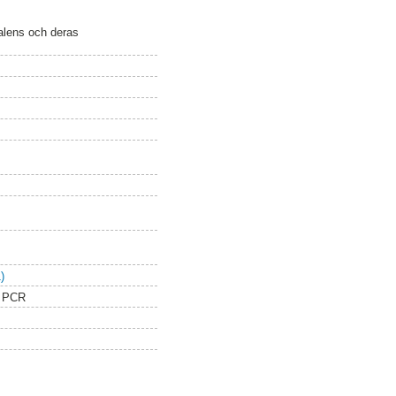
alens och deras
)
, PCR