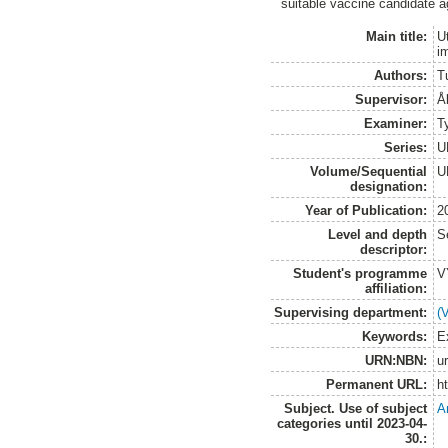
suitable vaccine candidate a
Main title:
U
i
Authors:
T
Supervisor:
Å
Examiner:
T
Series:
U
Volume/Sequential
U
designation:
Year of Publication:
2
Level and depth
S
descriptor:
Student's programme
V
affiliation:
Supervising department:
(
Keywords:
E
URN:NBN:
u
Permanent URL:
h
Subject. Use of subject
A
categories until 2023-04-
30.: