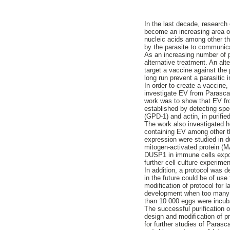
In the last decade, research
become an increasing area o
nucleic acids among other th
by the parasite to communi
As an increasing number of pa
alternative treatment. An alt
target a vaccine against the
long run prevent a parasitic i
In order to create a vaccine, 
investigate EV from Parasca
work was to show that EV from
established by detecting sp
(GPD-1) and actin, in purifie
The work also investigated h
containing EV among other t
expression were studied in d
mitogen-activated protein (M
DUSP1 in immune cells expos
further cell culture experime
In addition, a protocol was d
in the future could be of use
modification of protocol for 
development when too many e
than 10 000 eggs were incuba
The successful purification
design and modification of p
for further studies of Parasca