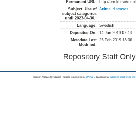
Permanent URL:
http://urn.kb.se/res
Subject. Use of
Animal diseases
subject categories
until 2023-04-30.:
Language:
Swedish
Deposited On:
14 Jan 2019 07:43
Metadata Last
25 Feb 2019 13:06
Modified:
Repository Staff Onl
Epsilon Archive for Student Projects is
powored by
EPrints 3
developed by
School of Electronics an