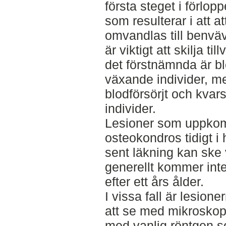
första steget i förlopp
som resulterar i att at
omvandlas till benväv
är viktigt att skilja ti
det förstnämnda är bl
växande individer, m
blodförsörjt och kvars
individer.
Lesioner som uppko
osteokondros tidigt i 
sent läkning kan ske v
generellt kommer inte
efter ett års ålder.
I vissa fall är lesion
att se med mikroskop.
med vanlig röntgen s