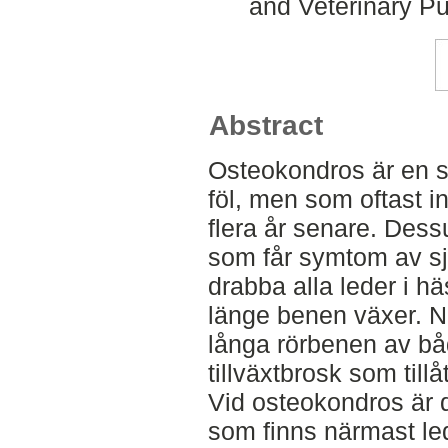
and Veterinary Pu
Abstract
Osteokondros är en 
föl, men som oftast i
flera år senare. Dessu
som får symtom av 
drabba alla leder i h
länge benen växer. Nä
långa rörbenen av b
tillväxtbrosk som tillå
Vid osteokondros är d
som finns närmast led