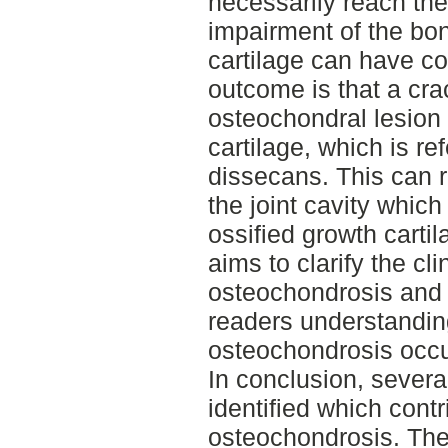
necessarily reach the 
impairment of the bon
cartilage can have c
outcome is that a cra
osteochondral lesion 
cartilage, which is r
dissecans. This can re
the joint cavity which
ossified growth cartil
aims to clarify the cli
osteochondrosis and a
readers understandi
osteochondrosis occu
In conclusion, several
identified which cont
osteochondrosis. The 