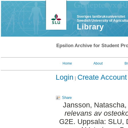
Sveriges lantbruksuniversitet
Swedish University of Agricult
Library
Epsilon Archive for Student Pro
Home
About
B
Login
Create Account
Share
Jansson, Natascha
,
relevans av osteok
G2E. Uppsala: SLU, D