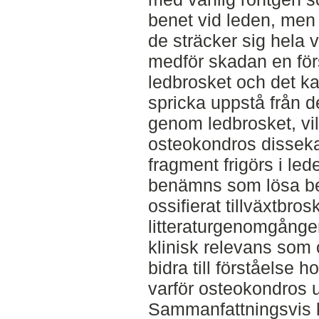
benet vid leden, men 
de sträcker sig hela v
medför skadan en för
ledbrosket och det ka
spricka uppstå från 
genom ledbrosket, v
osteokondros dissekan
fragment frigörs i led
benämns som lösa ben
ossifierat tillväxtbro
litteraturgenomgången 
klinisk relevans som 
bidra till förståelse 
varför osteokondros
Sammanfattningsvis ka