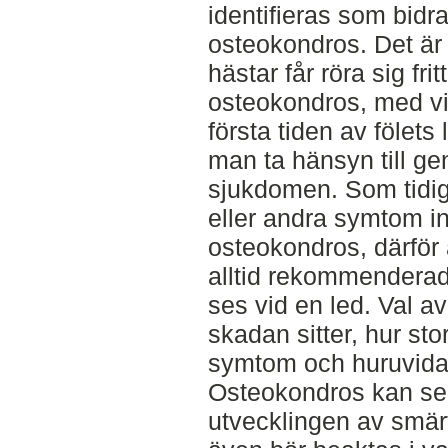
identifieras som bidra
osteokondros. Det är v
hästar får röra sig frit
osteokondros, med vi
första tiden av fölets
man ta hänsyn till ge
sjukdomen. Som tidig
eller andra symtom i
osteokondros, därför 
alltid rekommenderad
ses vid en led. Val a
skadan sitter, hur sto
symtom och huruvida 
Osteokondros kan seku
utvecklingen av smär