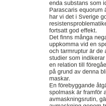
enda substans som id
Parascaris equorum ä
har vi det i Sverige got
resistensproblematik
fortsatt god effekt.
Det finns många nega
uppkomma vid en spol
och tarmruptur är de a
studier som indikera
en relation till före
på grund av denna bl
maskar.
En förebyggande åtgä
spolmask är framför a
avmaskningsrutin, gä
avmaskning genom trä