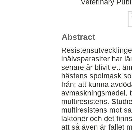
Veterinary Publ
Abstract
Resistensutveckling
inälvsparasiter har l
senare år blivit ett 
hästens spolmask som
från; att kunna avdöd
avmaskningsmedel, til
multiresistens. Studi
multiresistens mot s
laktoner och det finn
att så även är fallet