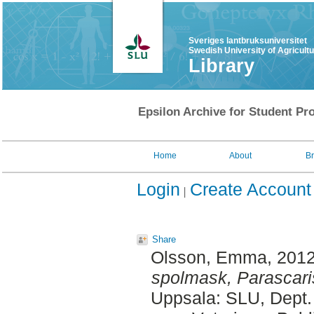
Sveriges lantbruksuniversitet
Swedish University of Agricult
Library
Epsilon Archive for Student Pro
Home
About
B
Login
Create Account
Share
Olsson, Emma
, 201
spolmask, Parascar
Uppsala: SLU, Dept.