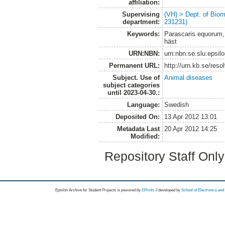
affiliation:
Supervising
(VH) > Dept. of Biom
department:
231231)
Keywords:
Parascaris equorum,
häst
URN:NBN:
urn:nbn:se:slu:epsil
Permanent URL:
http://urn.kb.se/res
Subject. Use of
Animal diseases
subject categories
until 2023-04-30.:
Language:
Swedish
Deposited On:
13 Apr 2012 13:01
Metadata Last
20 Apr 2012 14:25
Modified:
Repository Staff Onl
Epsilon Archive for Student Projects is
powored by
EPrints 3
developed by
School of Electronics an