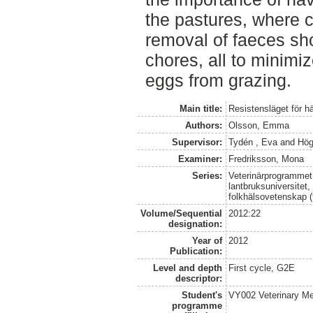
the pastures, where c
removal of faeces sho
chores, all to minimiz
eggs from grazing.
Main title:
Resistensläget för 
Authors:
Olsson, Emma
Supervisor:
Tydén , Eva
and
Hög
Examiner:
Fredriksson, Mona
Series:
Veterinärprogrammet
lantbruksuniversitet,
folkhälsovetenskap (
Volume/Sequential
2012:22
designation:
Year of
2012
Publication:
Level and depth
First cycle, G2E
descriptor:
Student's
VY002 Veterinary M
programme