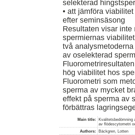
selekterad hingstspe
• att jämföra viabilite
efter seminsäsong
Resultaten visar inte 
spermiernas viabilite
två analysmetoderna 
av oselekterad sperm
Fluorometriresultate
hög viabilitet hos spe
Fluorometri som meto
sperma av mycket bra
effekt på sperma av sä
förbättras lagringse
Main title:
Kvalitetsbedömning 
av flödescytometri o
Authors:
Bäckgren, Lotten