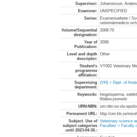
Supervisor:
Johannisson, Ander
Examiner:
UNSPECIFIED
Series:
Examensarbete / Sver
veterinärmedicin oc
Volume/Sequential
2008:70
designation:
Year of
2008
Publication:
Level and depth
Other
descriptor:
Student's
VY002 Veterinary M
programme
affiliation:
Supervising
(VH) > Dept. of Anat
department:
Keywords:
hingstsperma, selekte
flödescytometri
URN:NBN:
urn:nbn:se:slu:epsil
Permanent URL:
http://urn.kb.se/res
Subject. Use of
Veterinary science a
subject categories
Faculties > Faculty 
until 2023-04-30.: