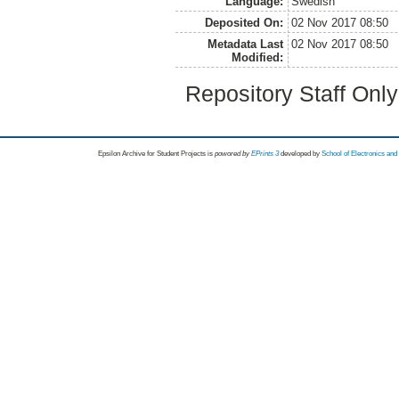
Language:
Swedish
Deposited On:
02 Nov 2017 08:50
Metadata Last
02 Nov 2017 08:50
Modified:
Repository Staff Onl
Epsilon Archive for Student Projects is
powored by
EPrints 3
developed by
School of Electronics an