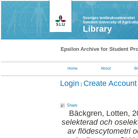
Sveriges lantbruksuniversitet
Swedish University of Agricult
Library
Epsilon Archive for Student Pro
Home
About
B
Login
Create Account
Share
Bäckgren, Lotten
, 
selekterad och osele
av flödescytometri oc