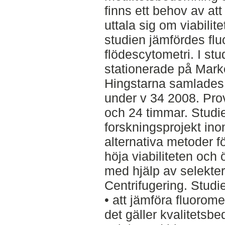
finns ett behov av att
uttala sig om viabili
studien jämfördes fl
flödescytometri. I stu
stationerade på Mar
Hingstarna samlades 
under v 34 2008. Pro
och 24 timmar. Studien
forskningsprojekt ino
alternativa metoder fö
höja viabiliteten och
med hjälp av selekter
Centrifugering. Studie
• att jämföra fluorom
det gäller kvalitetsb