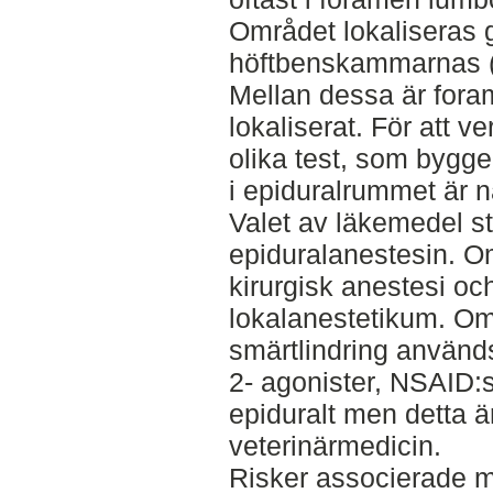
Området lokaliseras 
höftbenskammarnas (c
Mellan dessa är for
lokaliserat. För att v
olika test, som bygge
i epiduralrummet är näs
Valet av läkemedel s
epiduralanestesin. O
kirurgisk anestesi o
lokalanestetikum. Om
smärtlindring används
2- agonister, NSAID:
epiduralt men detta ä
veterinärmedicin.
Risker associerade m