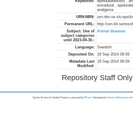
Keywords:
epiduralanestesi , an
extradural , epidura
analgesia
URN:NBN:
urn:nbn:se:slu:epsil
Permanent URL:
http://urn.kb.se/res
Subject. Use of
Animal diseases
subject categories
until 2023-04-30.:
Language:
Swedish
Deposited On:
19 Sep 2014 09:59
Metadata Last
19 Sep 2014 09:59
Modified:
Repository Staff Onl
Epsilon Archive for Student Projects is
powored by
EPrints 3
developed by
School of Electronics an