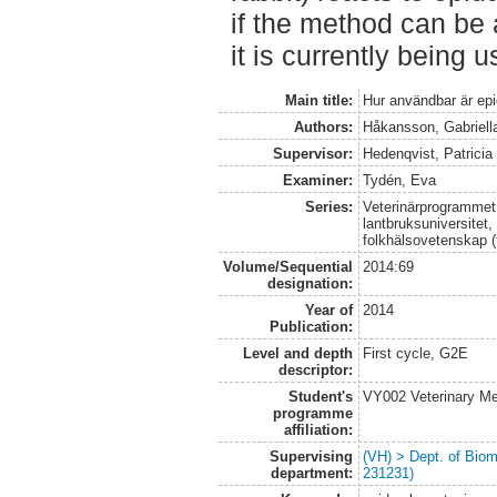
if the method can be 
it is currently being u
Main title:
Hur användbar är ep
Authors:
Håkansson, Gabriell
Supervisor:
Hedenqvist, Patricia
Examiner:
Tydén, Eva
Series:
Veterinärprogrammet
lantbruksuniversitet,
folkhälsovetenskap (
Volume/Sequential
2014:69
designation:
Year of
2014
Publication:
Level and depth
First cycle, G2E
descriptor:
Student's
VY002 Veterinary M
programme
affiliation:
Supervising
(VH) > Dept. of Biom
department:
231231)