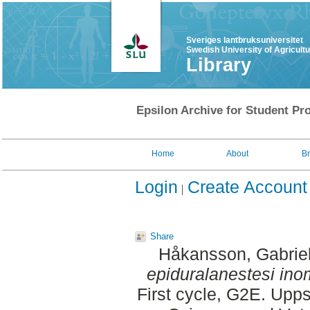
Sveriges lantbruksuniversitet
Swedish University of Agricult
Library
Epsilon Archive for Student Pro
Home
About
B
Login
Create Account
Share
Håkansson, Gabriel
epiduralanestesi in
First cycle, G2E. Upp