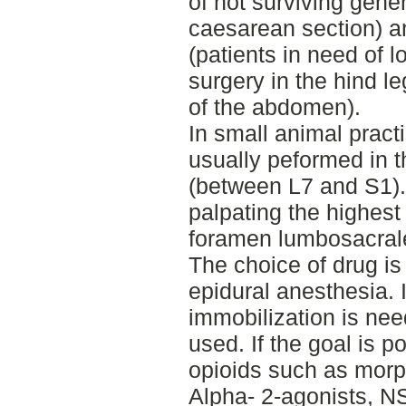
of not surviving gene
caesarean section) an
(patients in need of lo
surgery in the hind l
of the abdomen).
In small animal pract
usually peformed in 
(between L7 and S1).
palpating the highest 
foramen lumbosacrale
The choice of drug is
epidural anesthesia. 
immobilization is nee
used. If the goal is p
opioids such as morp
Alpha- 2-agonists, N