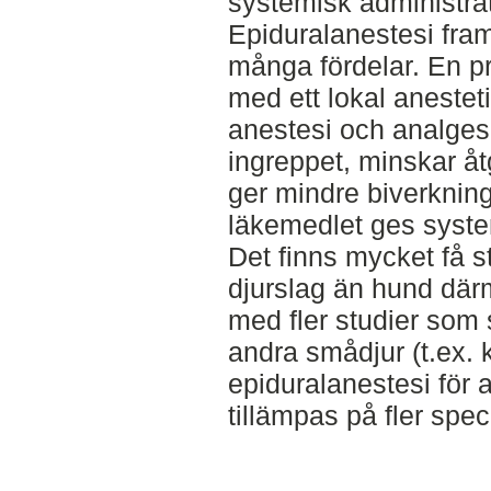
systemisk administrat
Epiduralanestesi fra
många fördelar. En pr
med ett lokal anesteti
anestesi och analges
ingreppet, minskar 
ger mindre biverknin
läkemedlet ges syste
Det finns mycket få s
djurslag än hund därm
med fler studier som s
andra smådjur (t.ex. 
epiduralanestesi för
tillämpas på fler spec