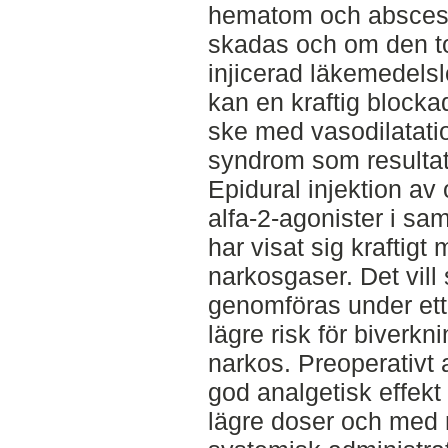
hematom och abscess
skadas och om den to
injicerad läkemedelsl
kan en kraftig blocka
ske med vasodilatati
syndrom som resultat
Epidural injektion av 
alfa-2-agonister i s
har visat sig kraftig
narkosgaser. Det vill
genomföras under ett
lägre risk för biverk
narkos. Preoperativt 
god analgetisk effekt i
lägre doser och med 