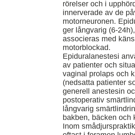
rörelser och i upphör
innerverade av de på
motorneuronen. Epidu
ger långvarig (6-24h),
associeras med känse
motorblockad.
Epiduralanestesi använ
av patienter och situa
vaginal prolaps och k
(nedsatta patienter so
generell anestesin oc
postoperativ smärtlin
långvarig smärtlindrin
bakben, bäcken och k
Inom smådjurspraktik
oftast i foramen lum