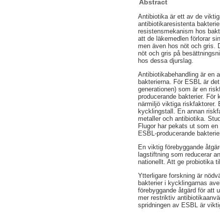
Abstract
Antibiotika är ett av de vik
antibiotikaresistenta bakter
resistensmekanism hos bakter
att de läkemedlen förlorar s
men även hos nöt och gris. D
nöt och gris på besättnings
hos dessa djurslag.
Antibiotikabehandling är en 
bakterierna. För ESBL är det
generationen) som är en ris
producerande bakterier. För 
närmiljö viktiga riskfaktorer
kycklingstall. En annan risk
metaller och antibiotika. Stu
Flugor har pekats ut som en 
ESBL-producerande bakterier 
En viktig förebyggande åtgär
lagstiftning som reducerar 
nationellt. Att ge probiotika
Ytterligare forskning är nöd
bakterier i kycklingarnas av
förebyggande åtgärd för att 
mer restriktiv antibiotikaanv
spridningen av ESBL är vikti