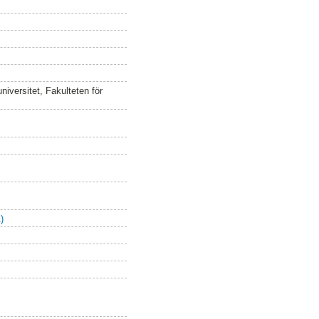
iversitet, Fakulteten för
)