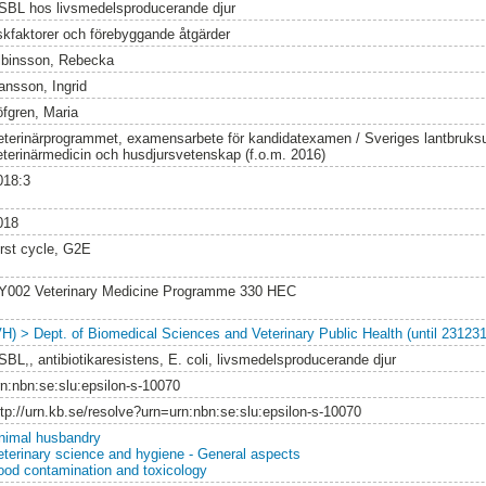
SBL hos livsmedelsproducerande djur
iskfaktorer och förebyggande åtgärder
lbinsson, Rebecka
ansson, Ingrid
öfgren, Maria
eterinärprogrammet, examensarbete för kandidatexamen / Sveriges lantbruksun
eterinärmedicin och husdjursvetenskap (f.o.m. 2016)
018:3
018
irst cycle, G2E
Y002 Veterinary Medicine Programme 330 HEC
VH) > Dept. of Biomedical Sciences and Veterinary Public Health (until 231231
SBL,, antibiotikaresistens, E. coli, livsmedelsproducerande djur
rn:nbn:se:slu:epsilon-s-10070
ttp://urn.kb.se/resolve?urn=urn:nbn:se:slu:epsilon-s-10070
nimal husbandry
eterinary science and hygiene - General aspects
ood contamination and toxicology