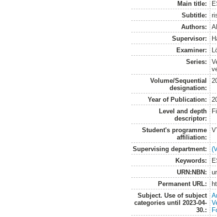
Main title:
E
Subtitle:
r
Authors:
A
Supervisor:
H
Examiner:
L
Series:
V
v
Volume/Sequential
2
designation:
Year of Publication:
2
Level and depth
F
descriptor:
Student's programme
V
affiliation:
Supervising department:
(
Keywords:
E
URN:NBN:
u
Permanent URL:
h
Subject. Use of subject
A
categories until 2023-04-
V
30.:
F