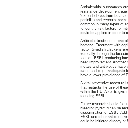
Antimicrobial substances are
resistance development again
“extended-spectrum beta-lact
penicillin and cephalosporin
common in many types of anim
to identify risk factors for
could be applied in order t
Antibiotic treatment is one o
bacteria. Treatment with cep
factor. Swedish chickens are
vertically through the breedi
factors. ESBL-producing bact
need improvement. Another ri
metals and antibiotics have 
cattle and pigs, inadequate 
have a lower prevalence of E
A vital preventive measure is
that restricts the use of the
within the EU. Also, to give
reducing ESBL.
Future research should focus
breeding pyramid can be redu
dissemination of ESBL. Additi
ESBL and other antibiotic re
could be initiated already at