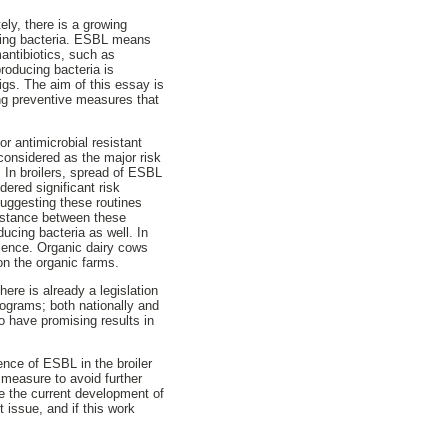
ly, there is a growing
ucing bacteria. ESBL means
antibiotics, such as
roducing bacteria is
gs. The aim of this essay is
ing preventive measures that
or antimicrobial resistant
considered as the major risk
 In broilers, spread of ESBL
ered significant risk
suggesting these routines
sistance between these
ucing bacteria as well. In
alence. Organic dairy cows
on the organic farms.
ere is already a legislation
rograms; both nationally and
o have promising results in
nce of ESBL in the broiler
 measure to avoid further
se the current development of
 issue, and if this work