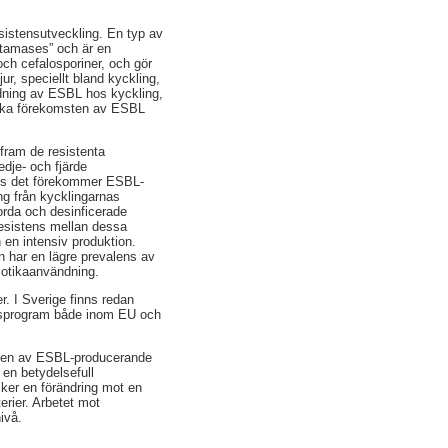
esistensutveckling. En typ av
ctamases” och är en
och cefalosporiner, och gör
r, speciellt bland kyckling,
ridning av ESBL hos kyckling,
inska förekomsten av ESBL
fram de resistenta
edje- och fjärde
ots det förekommer ESBL-
ng från kycklingarnas
jorda och desinficerade
resistens mellan dessa
h en intensiv produktion.
n har en lägre prevalens av
biotikaanvändning.
r. I Sverige finns redan
ingsprogram både inom EU och
msten av ESBL-producerande
 en betydelsefull
sker en förändring mot en
erier. Arbetet mot
ivå.