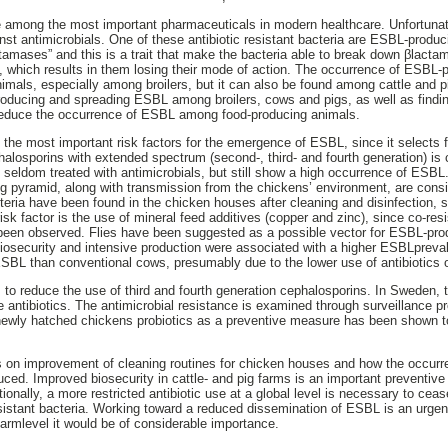
 among the most important pharmaceuticals in modern healthcare. Unfortunate
st antimicrobials. One of these antibiotic resistant bacteria are ESBL-prod
amases” and this is a trait that make the bacteria able to break down βlactam
s, which results in them losing their mode of action. The occurrence of ESBL-p
als, especially among broilers, but it can also be found among cattle and pi
 introducing and spreading ESBL among broilers, cows and pigs, as well as find
o reduce the occurrence of ESBL among food-producing animals.
f the most important risk factors for the emergence of ESBL, since it selects f
halosporins with extended spectrum (second-, third- and fourth generation) is 
 seldom treated with antimicrobials, but still show a high occurrence of ESBL.
ng pyramid, along with transmission from the chickens’ environment, are consid
eria have been found in the chicken houses after cleaning and disinfection, 
sk factor is the use of mineral feed additives (copper and zinc), since co-re
been observed. Flies have been suggested as a possible vector for ESBL-prod
biosecurity and intensive production were associated with a higher ESBLprev
SBL than conventional cows, presumably due to the lower use of antibiotics 
 to reduce the use of third and fourth generation cephalosporins. In Sweden, th
se antibiotics. The antimicrobial resistance is examined through surveillance p
 newly hatched chickens probiotics as a preventive measure has been shown t
 on improvement of cleaning routines for chicken houses and how the occurre
ced. Improved biosecurity in cattle- and pig farms is an important preventive
onally, a more restricted antibiotic use at a global level is necessary to cea
sistant bacteria. Working toward a reduced dissemination of ESBL is an urgent
 farmlevel it would be of considerable importance.