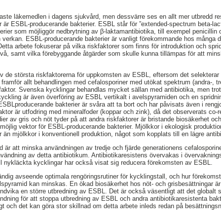
tigaste läkemedlen i dagens sjukvård, men dessvärre ses en allt mer utbredd r
ier är ESBL-producerande bakterier. ESBL står för ”extended-spectrum beta-la
ier som möjliggör nedbrytning av β-laktamantibiotika, till exempel penicillin 
in verkan. ESBL-producerande bakterier är vanligt förekommande hos många dju
etta arbete fokuserar på vilka riskfaktorer som finns för introduktion och sp
nivå, samt vilka förebyggande åtgärder som skulle kunna tillämpas för att m
av de största riskfaktorerna för uppkomsten av ESBL, eftersom det selekterar 
 framför allt behandlingen med cefalosporiner med utökat spektrum (andra-, tr
kfaktor. Svenska kycklingar behandlas mycket sällan med antibiotika, men tr
kyckling är även överföring av ESBL vertikalt i avelspyramiden och en spridni
. ESBLproducerande bakterier är svåra att ta bort och har påvisats även i reng
faktor är utfodring med mineralfoder (koppar och zink), då det observerats co-
dier av gris och nöt tyder på att andra riskfaktorer är bristande biosäkerhet oc
möjlig vektor för ESBL-producerande bakterier. Mjölkkor i ekologisk produktio
än mjölkkor i konventionell produktion, något som kopplats till en lägre anti
d är att minska användningen av tredje och fjärde generationens cefalosporine
användning av detta antibiotikum. Antibiotikaresistens övervakas i övervakn
 till nykläckta kycklingar har också visat sig reducera förekomsten av ESBL.
vändig avseende optimala rengöringsrutiner för kycklingstall, och hur föreko
elspyramid kan minskas. En ökad biosäkerhet hos nöt- och grisbesättningar är
undvika en större utbredning av ESBL. Det är också väsentligt att det globalt 
ändning för att stoppa utbredning av ESBL och andra antibiotikaresistenta bakt
gt och det kan göra stor skillnad om detta arbete inleds redan på besättningsn
,