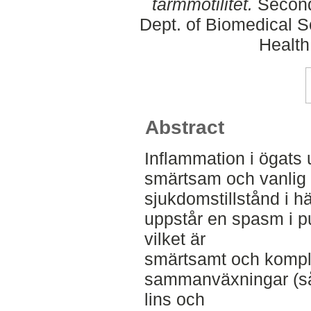
tarmmotilitet.
Second
Dept. of Biomedical S
Health
Abstract
Inflammation i ögats 
smärtsam och vanlig k
sjukdomstillstånd i h
uppstår en spasm i pu
vilket är
smärtsamt och kompli
sammanväxningar (så
lins och