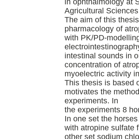
in ophthalmology at 
Agricultural Sciences
The aim of this thesis
pharmacology of atrop
with PK/PD-modelling
electrointestinograph
intestinal sounds in o
concentration of atrop
myoelectric activity in
This thesis is based o
motivates the metho
experiments. In
the experiments 8 hor
In one set the horses
with atropine sulfate 
other set sodium chlor