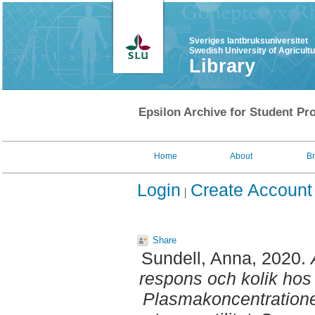
Sveriges lantbruksuniversitet
Swedish University of Agricult
Library
Epsilon Archive for Student Pro
Home
About
B
Login
Create Account
Share
Sundell, Anna
, 2020.
respons och kolik hos
Plasmakoncentratione