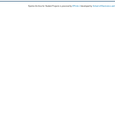
Epsilon Archive for Student Projects is
powored by
EPrints 3
developed by
School of Electronics an