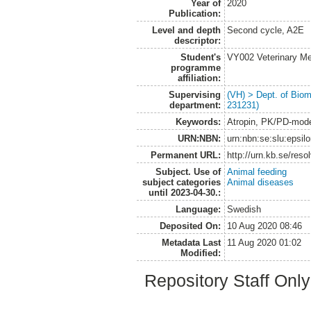
Year of
2020
Publication:
Level and depth
Second cycle, A2E
descriptor:
Student's
VY002 Veterinary M
programme
affiliation:
Supervising
(VH) > Dept. of Biom
department:
231231)
Keywords:
Atropin, PK/PD-model
URN:NBN:
urn:nbn:se:slu:epsil
Permanent URL:
http://urn.kb.se/res
Subject. Use of
Animal feeding
subject categories
Animal diseases
until 2023-04-30.:
Language:
Swedish
Deposited On:
10 Aug 2020 08:46
Metadata Last
11 Aug 2020 01:02
Modified:
Repository Staff Onl