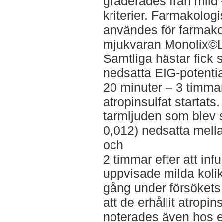
graderades från mild 
kriterier. Farmakolo
användes för farmako
mjukvaran Monolix©Li
Samtliga hästar fick s
nedsatta EIG-potentia
20 minuter – 3 timmar
atropinsulfat startat
tarmljuden som blev s
0,012) nedsatta mella
och
2 timmar efter att inf
uppvisade milda koli
gång under försökets 
att de erhållit atropi
noterades även hos en