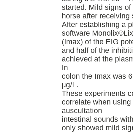
started. Mild signs of
horse after receiving
After establishing a 
software Monolix©Lixo
(Imax) of the EIG po
and half of the inhibi
achieved at the plas
In
colon the Imax was 
µg/L.
These experiments con
correlate when using
auscultation
intestinal sounds wit
only showed mild sign