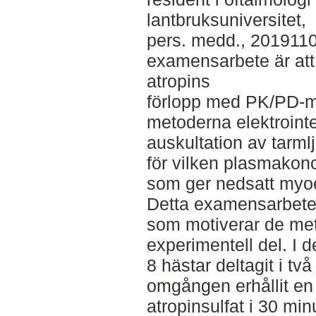
lantbruksuniversitet,
pers. medd., 2019110
examensarbete är att
atropins
förlopp med PK/PD-mo
metoderna elektrointe
auskultation av tarmlj
för vilken plasmakonc
som ger nedsatt myoel
Detta examensarbete b
som motiverar de me
experimentell del. I 
8 hästar deltagit i t
omgången erhållit en
atropinsulfat i 30 m