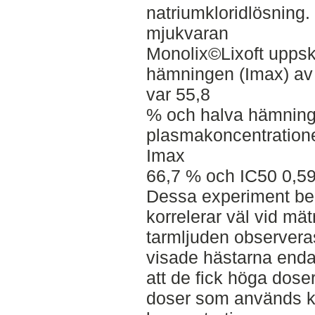
natriumkloridlösning. 
mjukvaran
Monolix©Lixoft uppsk
hämningen (Imax) av 
var 55,8
% och halva hämning
plasmakoncentratione
Imax
66,7 % och IC50 0,59
Dessa experiment bekr
korrelerar väl vid mä
tarmljuden observer
visade hästarna enda
att de fick höga dose
doser som används kli