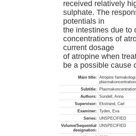
received relatively h
sulphate. The respons
potentials in
the intestines due to 
concentrations of atr
current dosage
of atropine when trea
be a possible cause o
Main title:
Atropins farmakologi
plasmakoncentratio
Subtitle:
Plasmakoncentratione
Authors:
Sundell, Anna
Supervisor:
Ekstrand, Carl
Examiner:
Tyden, Eva
Series:
UNSPECIFIED
Volume/Sequential
UNSPECIFIED
designation: