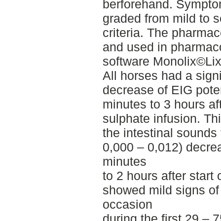
berforehand. Symptom
graded from mild to s
criteria. The pharma
and used in pharmaco
software Monolix©Lix
All horses had a signi
decrease of EIG potent
minutes to 3 hours aft
sulphate infusion. Thi
the intestinal sounds 
0,000 – 0,012) decrea
minutes
to 2 hours after start
showed mild signs of
occasion
during the first 29 – 