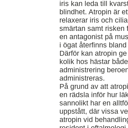
iris kan leda till kva
blindhet. Atropin är 
relaxerar iris och cil
smärtan samt risken f
en antagonist på mus
i ögat återfinns blan
Därför kan atropin ge
kolik hos hästar både
administrering beroe
administreras.
På grund av att atrop
en rädsla inför hur 
sannolikt har en alltf
uppstått, där vissa ve
atropin vid behandling
resident i oftalmologi