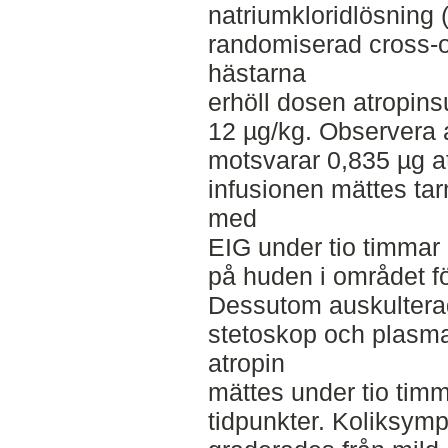
natriumkloridlösning (
randomiserad cross-o
hästarna
erhöll dosen atropins
12 µg/kg. Observera a
motsvarar 0,835 µg at
infusionen mättes tar
med
EIG under tio timmar
på huden i området f
Dessutom auskultera
stetoskop och plasm
atropin
mättes under tio timm
tidpunkter. Koliksym