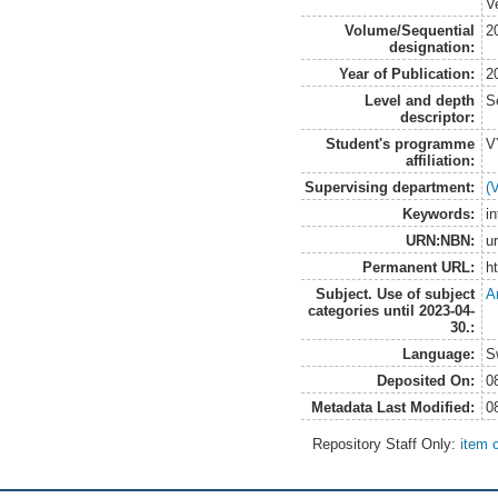
V
Volume/Sequential
2
designation:
Year of Publication:
2
Level and depth
S
descriptor:
Student's programme
V
affiliation:
Supervising department:
(
Keywords:
i
URN:NBN:
u
Permanent URL:
h
Subject. Use of subject
A
categories until 2023-04-
30.:
Language:
S
Deposited On:
0
Metadata Last Modified:
0
Repository Staff Only:
item 