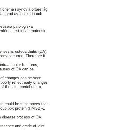
ionerna i synovia oftare låg
ellan grad av ledskada och
ostisera patologiska
för allt ett inflammatoriskt
ss is osteoarthritis (OA).
eady occurred. Therefore it
traarticular fractures,
 causes of OA can be
e of changes can be seen
 poorly reflect early changes
f the joint contribute to
ers could be substances that
y group box protein (HMGB)-1
e disease process of OA.
resence and grade of joint