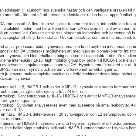
anledningen till sjukdom hos svenska hästar och den vanligaste orsaken till hä
ommer ofta för sent så att irreversibla ledskador redan hunnit uppstå vilket g
 kan uppstå på flera olika sätt; akut trauma mot leden, intraartikulära fraktur
nstabilitet i leden med flera. Förenklat kan OA orsakas till följd av en norma
 på en normal led. Oavsett orsak ses skador på ledbrosket och beroende på h
ka avspeglar ett dåligt broskstatus. OA kan betraktas som en inflammatorisk l
bland annat producerar både synoviocyterna och kondrocyterna inflammationsme
iagnostik för OA undersöks möjligheten att med hjälp av biomarkörer för infla
 i synovia och blod erhålla en tidig och korrekt diagnostik. I den här studi
erna interleukin (IL)-1β, high mobility group box protein (HMGB)-1 och enzy
a av betydelse i sjukdomsprocessen vid OA. Hypoteserna för arbetet var att f
P-13 kan ses i synovia och serum vid förekomst av olika typer av
och ju gravare makroskopiska patologiska ledförändringar desto högre nivåer 
visas i synovian.
våerna av IL-1β, HMGB-1 och aktivt MMP-13 i synovia och serum kommer att v
en och sammanlagt erhölls synovia från 24 kot- och
rtroskopi. Koncentrationer av IL-1β, HMGB-1 och aktivt MMP-13 analyserade
t av typ och grad av
rtroskopi. Synovian analyserades även med avseende på antal leukocyter. A
ver och IL-1β
ån en häst. HMGB-1 detekterades i 20 synoviaprover och 12 serumprover, oc
kant med antal
ntrationen av HMGB-1 i synovia var ofta högre om synovit eller fraktur påvi
g ej. Inte heller sågs statistisk skillnad i HMGB-1 koncentrationer i synovia be