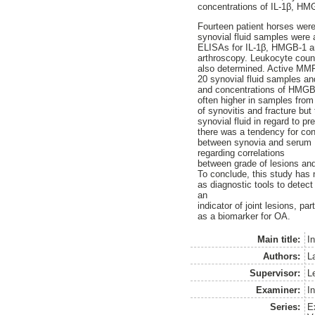
concentrations of IL-1β, HMG
Fourteen patient horses were
synovial fluid samples were 
ELISAs for IL-1β, HMGB-1 an
arthroscopy. Leukocyte count
also determined. Active MMP
20 synovial fluid samples a
and concentrations of HMGB-1
often higher in samples from
of synovitis and fracture but
synovial fluid in regard to p
there was a tendency for conc
between synovia and serum H
regarding correlations
between grade of lesions an
To conclude, this study has 
as diagnostic tools to detect
an
indicator of joint lesions, p
as a biomarker for OA.
Main title:
I
Authors:
L
Supervisor:
Le
Examiner:
I
Series:
E