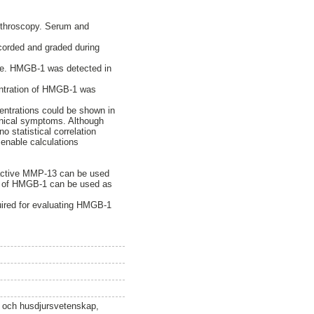
arthroscopy. Serum and
corded and graded during
se. HMGB-1 was detected in
centration of HMGB-1 was
ncentrations could be shown in
linical symptoms. Although
 statistical correlation
enable calculations
r active MMP-13 can be used
ions of HMGB-1 can be used as
quired for evaluating HMGB-1
n och husdjursvetenskap,