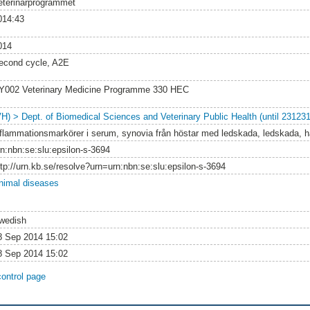
eterinärprogrammet
014:43
014
econd cycle, A2E
Y002 Veterinary Medicine Programme 330 HEC
VH) > Dept. of Biomedical Sciences and Veterinary Public Health (until 231231
nflammationsmarkörer i serum, synovia från höstar med ledskada, ledskada, h
rn:nbn:se:slu:epsilon-s-3694
ttp://urn.kb.se/resolve?urn=urn:nbn:se:slu:epsilon-s-3694
nimal diseases
wedish
8 Sep 2014 15:02
8 Sep 2014 15:02
control page