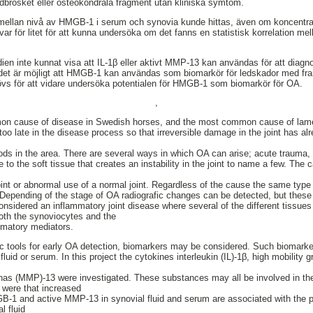
ledbrosket eller osteokondrala fragment utan kliniska symtom.
n mellan nivå av HMGB-1 i serum och synovia kunde hittas, även om koncentrat
var för litet för att kunna undersöka om det fanns en statistisk korrelation m
en inte kunnat visa att IL-1β eller aktivt MMP-13 kan användas för att diagn
 det är möjligt att HMGB-1 kan användas som biomarkör för ledskador med fram
hövs för att vidare undersöka potentialen för HMGB-1 som biomarkör för OA.
,
n cause of disease in Swedish horses, and the most common cause of lamene
o late in the disease process so that irreversible damage in the joint has alr
ds in the area. There are several ways in which OA can arise; acute trauma, in
to the soft tissue that creates an instability in the joint to name a few. The
int or abnormal use of a normal joint. Regardless of the cause the same typ
e. Depending of the stage of OA radiografic changes can be detected, but these
onsidered an inflammatory joint disease where several of the different tissues o
oth the synoviocytes and the
mmatory mediators.
tic tools for early OA detection, biomarkers may be considered. Such biomark
 fluid or serum. In this project the cytokines interleukin (IL)-1β, high mobilit
nas (MMP)-13 were investigated. These substances may all be involved in th
 were that increased
B-1 and active MMP-13 in synovial fluid and serum are associated with the p
l fluid