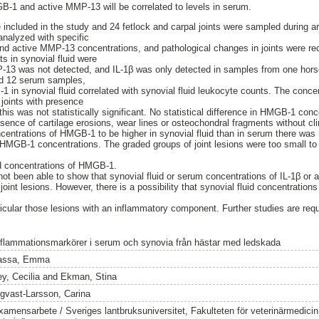
B-1 and active MMP-13 will be correlated to levels in serum.
 included in the study and 24 fetlock and carpal joints were sampled during 
analyzed with specific
d active MMP-13 concentrations, and pathological changes in joints were re
s in synovial fluid were
-13 was not detected, and IL-1β was only detected in samples from one hor
nd 12 serum samples,
 in synovial fluid correlated with synovial fluid leukocyte counts. The con
 joints with presence
 this was not statistically significant. No statistical difference in HMGB-1 co
resence of cartilage erosions, wear lines or osteochondral fragments without c
entrations of HMGB-1 to be higher in synovial fluid than in serum there was no
MGB-1 concentrations. The graded groups of joint lesions were too small to 
d concentrations of HMGB-1.
not been able to show that synovial fluid or serum concentrations of IL-1β o
 joint lesions. However, there is a possibility that synovial fluid concentrat
articular those lesions with an inflammatory component. Further studies are re
nflammationsmarkörer i serum och synovia från hästar med ledskada
assa, Emma
y, Cecilia
and
Ekman, Stina
ngvast-Larsson, Carina
xamensarbete / Sveriges lantbruksuniversitet, Fakulteten för veterinärmedici