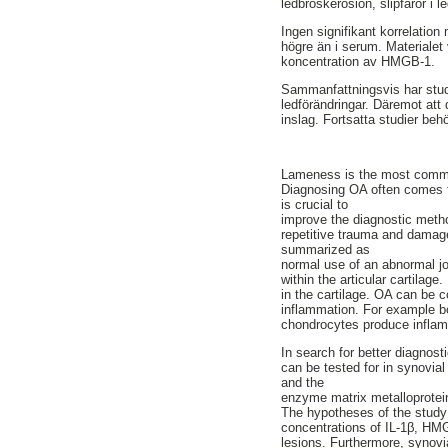
ledbroskerosion, slipfåror i 
Ingen signifikant korrelatio
högre än i serum. Materialet 
koncentration av HMGB-1.
Sammanfattningsvis har studi
ledförändringar. Däremot att
inslag. Fortsatta studier be
Lameness is the most commo
Diagnosing OA often comes to
is crucial to
improve the diagnostic metho
repetitive trauma and damage 
summarized as
normal use of an abnormal jo
within the articular cartilag
in the cartilage. OA can be c
inflammation. For example b
chondrocytes produce infla
In search for better diagnos
can be tested for in synovial
and the
enzyme matrix metalloprotei
The hypotheses of the study
concentrations of IL-1β, HMG
lesions. Furthermore, synovia