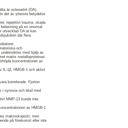
lta är osteoartrit (OA).
ör det av yttersta betydelse
er, repetitivt trauma, skada
l belastning på en onormal
ur utvecklad OA är kan
edsjukdom där flera
diatorer.
mmatoriska och
en undersöktes med hjälp av
met matrix metalloproteinas
örhöjda koncentrationer av
av IL-1β, HMGB-1 och aktivt
ara korrelerade. Fjorton
s i synovia och blod med
ktivt MMP-13 kunde inte
h koncentrationen av HMGB-1
sades makroskopiskt, men
roende på förekomst eller inte