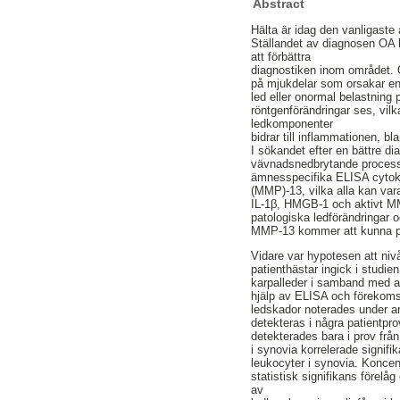
Abstract
Hälta är idag den vanligaste 
Ställandet av diagnosen OA k
att förbättra
diagnostiken inom området. OA
på mjukdelar som orsakar en i
led eller onormal belastning
röntgenförändringar ses, vil
ledkomponenter
bidrar till inflammationen, 
I sökandet efter en bättre d
vävnadsnedbrytande processer
ämnesspecifika ELISA cytokin
(MMP)-13, vilka alla kan var
IL-1β, HMGB-1 och aktivt MM
patologiska ledförändringar 
MMP-13 kommer att kunna på
Vidare var hypotesen att ni
patienthästar ingick i studi
karpalleder i samband med a
hjälp av ELISA och förekoms
ledskador noterades under a
detekteras i några patientpro
detekterades bara i prov fr
i synovia korrelerade signifi
leukocyter i synovia. Konce
statistisk signifikans förelå
av