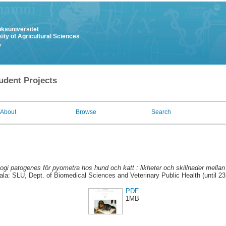
uksuniversitet
ity of Agricultural Sciences
y
udent Projects
About
Browse
Search
logi patogenes för pyometra hos hund och katt : likheter och skillnader mellan
la: SLU, Dept. of Biomedical Sciences and Veterinary Public Health (until 2
PDF
1MB