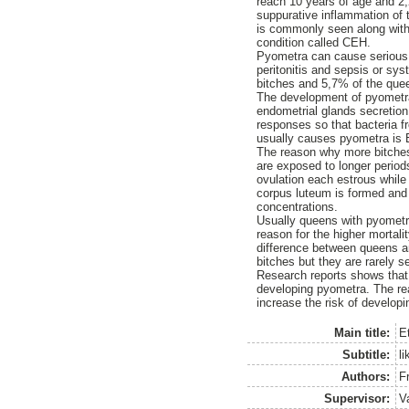
reach 10 years of age and 2
suppurative inflammation of t
is commonly seen along with 
condition called CEH.
Pyometra can cause serious 
peritonitis and sepsis or s
bitches and 5,7% of the quee
The development of pyometra
endometrial glands secretio
responses so that bacteria f
usually causes pyometra is E
The reason why more bitches 
are exposed to longer perio
ovulation each estrous while
corpus luteum is formed and 
concentrations.
Usually queens with pyometr
reason for the higher mortal
difference between queens an
bitches but they are rarely s
Research reports shows that 
developing pyometra. The reas
increase the risk of develop
Main title:
E
Subtitle:
li
Authors:
F
Supervisor:
V