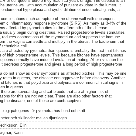
,2% of our queens before they reach 13 years of age. The disease is an
he uterine wall with accumulation of purulent exudate in the lumen. It
endometrial hyperplasia and cystic dilation of endometrial glands, a
complications such as rupture of the uterine wall with subsequent
ystemic inflammatory response syndrome (SIRS). As many as 3-4% of the
ns affected by pyometra dies in the aftermath of the disease.
 usually begin during diestrous. Raised progesterone levels stimulates
n, reduces contractions of the myometrium and suppress the immune
rom the vagina can settle and multiply in the uterus. The bacterium that
scherichia coli.
are affected by pyometra than queens is probably the fact that bitches
ds of high progesterone levels. This because bitches have spontaneous
 queens normally have induced ovulation at mating. After ovulation the
it secretes progesterone and gives a long period of high progesterone
a do not show as clear symptoms as affected bitches. This may be one
ity rates in queens, the disease can aggravate before discovery. Another
d bitches is that polydipsia and polyuria are common clinical signs in
een in queens.
there are several dog and cat breeds that are at higher risk of
ons for this are not yet clear. There are also other factors that
ing the disease, one of these are contraceptives.
tiologi patogenes för pyometra hos hund och katt
kheter och skillnader mellan djurslagen
redriksson, Elin
argmar, Karin