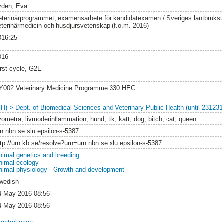
yden, Eva
eterinärprogrammet, examensarbete för kandidatexamen / Sveriges lantbruksun
eterinärmedicin och husdjursvetenskap (f.o.m. 2016)
016:25
016
irst cycle, G2E
Y002 Veterinary Medicine Programme 330 HEC
VH) > Dept. of Biomedical Sciences and Veterinary Public Health (until 231231
yometra, livmoderinflammation, hund, tik, katt, dog, bitch, cat, queen
rn:nbn:se:slu:epsilon-s-5387
ttp://urn.kb.se/resolve?urn=urn:nbn:se:slu:epsilon-s-5387
nimal genetics and breeding
nimal ecology
nimal physiology - Growth and development
wedish
4 May 2016 08:56
4 May 2016 08:56
control page