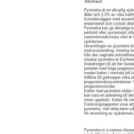
Abstract
Pyometra är en allvarlig sj
ålder och 2,2% av våra katt
livmoderväggen med ansamli
endometriet och cystisk dilat
Pyometra kan ge allvarliga k
peritonit eller systemiskt i
veterinärmedicinska vård är 
sjukdomen.
Utvecklingen av pyometra bö
mukusutsöndring, minskar ko
från den vaginala normalflor
orsakar pyometra är Escheric
Anledningen till att fler hun
perioder med höga progestero
medan katter i normala fall h
folliklar till gulkroppar vil
progesteronkoncentrationer. M
progesteronnivåer.
Katter med pyometra skiljer si
kan vara en anledning till d
innan upptäckt. Katter får in
Forskningsrapporter visar att
pyometra. Vad detta beror på
för utveckling av sjukdomen
Pyometra is a serious diseas