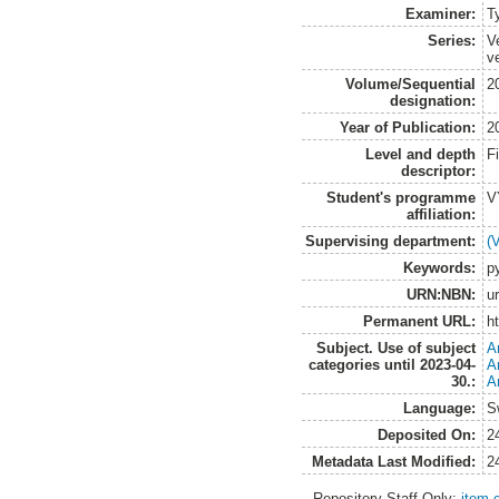
Examiner:
T
Series:
V
v
Volume/Sequential
2
designation:
Year of Publication:
2
Level and depth
F
descriptor:
Student's programme
V
affiliation:
Supervising department:
(
Keywords:
p
URN:NBN:
u
Permanent URL:
h
Subject. Use of subject
A
categories until 2023-04-
A
30.:
A
Language:
S
Deposited On:
2
Metadata Last Modified:
2
Repository Staff Only:
item 