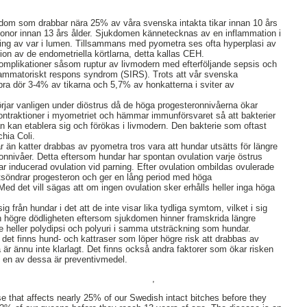
ukdom som drabbar nära 25% av våra svenska intakta tikar innan 10 års
honor innan 13 års ålder. Sjukdomen kännetecknas av en inflammation i
ng av var i lumen. Tillsammans med pyometra ses ofta hyperplasi av
ion av de endometriella körtlarna, detta kallas CEH.
omplikationer såsom ruptur av livmodern med efterföljande sepsis och
nflammatoriskt respons syndrom (SIRS). Trots att vår svenska
bra dör 3-4% av tikarna och 5,7% av honkatterna i sviter av
rjar vanligen under diöstrus då de höga progesteronnivåerna ökar
ntraktioner i myometriet och hämmar immunförsvaret så att bakterier
an kan etablera sig och förökas i livmodern. Den bakterie som oftast
hia Coli.
dar än katter drabbas av pyometra tros vara att hundar utsätts för längre
nnivåer. Detta eftersom hundar har spontan ovulation varje östrus
ar inducerad ovulation vid parning. Efter ovulation ombildas ovulerade
ka utsöndrar progesteron och ger en lång period med höga
ed det vill sägas att om ingen ovulation sker erhålls heller inga höga
g från hundar i det att de inte visar lika tydliga symtom, vilket i sig
en högre dödligheten eftersom sjukdomen hinner framskrida längre
te heller polydipsi och polyuri i samma utsträckning som hundar.
 det finns hund- och kattraser som löper högre risk att drabbas av
 är ännu inte klarlagt. Det finns också andra faktorer som ökar risken
, en av dessa är preventivmedel.
,
e that affects nearly 25% of our Swedish intact bitches before they