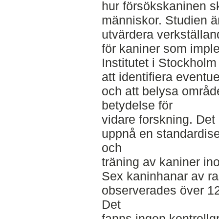
hur försökskaninen sk
människor. Studien 
utvärdera verkställan
för kaniner som impl
Institutet i Stockholm
att identifiera event
och att belysa områd
betydelse för
vidare forskning. Det 
uppnå en standardise
och
träning av kaniner in
Sex kaninhanar av r
observerades över 12
Det
fanns ingen kontroll