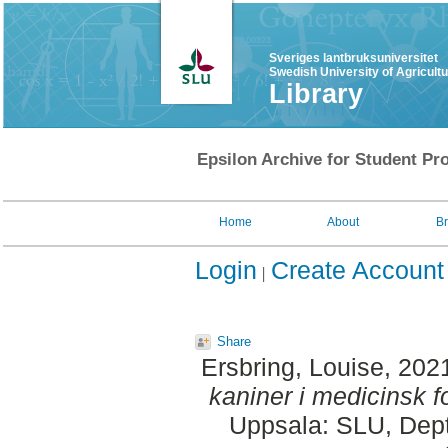
Sveriges lantbruksuniversitet
Swedish University of Agricult
Library
Epsilon Archive for Student Pro
Home
About
B
Login
Create Account
Share
Ersbring, Louise
, 202
kaniner i medicinsk f
Uppsala: SLU, Dept.