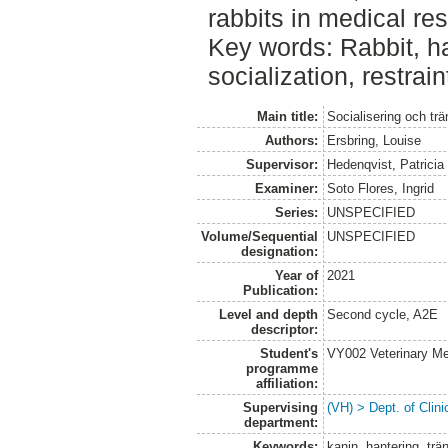
rabbits in medical re
Key words: Rabbit, ha
socialization, restrain
Main title:
Socialisering och trä
Authors:
Ersbring, Louise
Supervisor:
Hedenqvist, Patricia
Examiner:
Soto Flores, Ingrid
Series:
UNSPECIFIED
Volume/Sequential
UNSPECIFIED
designation:
Year of
2021
Publication:
Level and depth
Second cycle, A2E
descriptor:
Student's
VY002 Veterinary M
programme
affiliation:
Supervising
(VH) > Dept. of Clini
department:
Keywords:
kanin, hantering, trän