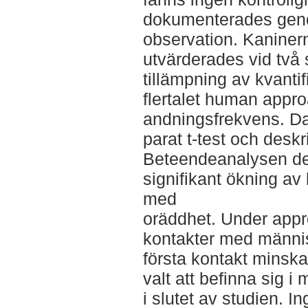
dokumenterades geno
observation. Kaniner
utvärderades vid två 
tillämpning av kvanti
flertalet human appr
andningsfrekvens. D
parat t-test och deskr
Beteendeanalysen dem
signifikant ökning a
med
oräddhet. Under appr
kontakter med männis
första kontakt minsk
valt att befinna sig 
i slutet av studien. I