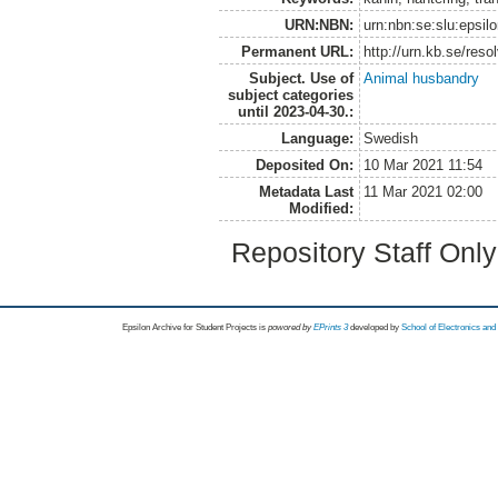
URN:NBN:
urn:nbn:se:slu:epsil
Permanent URL:
http://urn.kb.se/res
Subject. Use of
Animal husbandry
subject categories
until 2023-04-30.:
Language:
Swedish
Deposited On:
10 Mar 2021 11:54
Metadata Last
11 Mar 2021 02:00
Modified:
Repository Staff Onl
Epsilon Archive for Student Projects is
powored by
EPrints 3
developed by
School of Electronics an