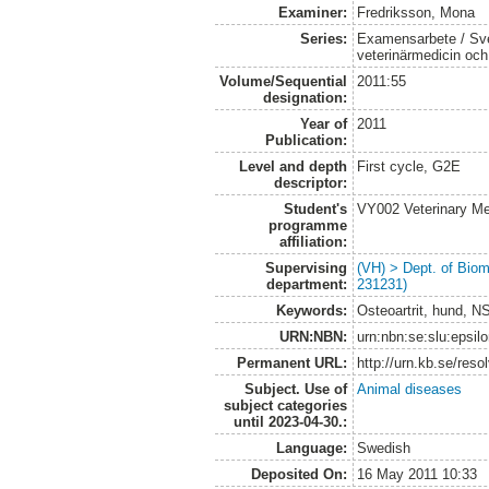
Examiner:
Fredriksson, Mona
Series:
Examensarbete / Sver
veterinärmedicin oc
Volume/Sequential
2011:55
designation:
Year of
2011
Publication:
Level and depth
First cycle, G2E
descriptor:
Student's
VY002 Veterinary M
programme
affiliation:
Supervising
(VH) > Dept. of Biom
department:
231231)
Keywords:
Osteoartrit, hund, N
URN:NBN:
urn:nbn:se:slu:epsil
Permanent URL:
http://urn.kb.se/res
Subject. Use of
Animal diseases
subject categories
until 2023-04-30.:
Language:
Swedish
Deposited On:
16 May 2011 10:33