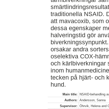
smärtlindringsresulta
traditionella NSAID. 
att mavacoxib, som o
dessa egenskaper men
halveringstid gör an
biverkningssynpunkt.
orsakar andra sorters
oselektiva COX-hämma
och kärlbiverkningar
inom humanmedicinen.
tecken på hjärt- och 
hund.
Main title:
NSAID-behandling av
Authors:
Andersson, Sanna
Supervisor:
Öhrvik, Helena
and