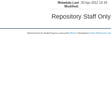
Metadata Last
20 Apr 2012 14:19
Modified:
Repository Staff Onl
Epsilon Archive for Student Projects is
powored by
EPrints 3
developed by
School of Electronics an