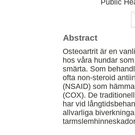
Public Hea
Abstract
Osteoartrit är en va
hos våra hundar som
smärta. Som behandl
ofta non-steroid anti
(NSAID) som hämmar
(COX). De traditione
har vid långtidsbehand
allvarliga biverknin
tarmslemhinneskador