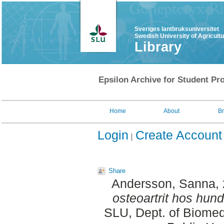
Sveriges lantbruksuniversitet
Swedish University of Agricult
Library
Epsilon Archive for Student Pro
Home
About
B
Login
Create Account
Share
Andersson, Sanna
,
osteoartrit hos hund
SLU, Dept. of Biomed