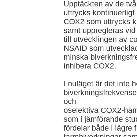
Upptäckten av de tv
uttrycks kontinuerligt
COX2 som uttrycks ko
samt uppregleras vid
till utvecklingen av c
NSAID som utvecklad
minska biverkningsfr
inhibera COX2.
I nuläget är det inte h
biverkningsfrekvensen
och
oselektiva COX2-hämm
som i jämförande stud
fördelar både i lägre
tarmbiverkningar sam