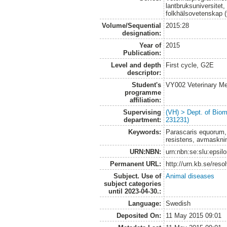
lantbruksuniversitet,
folkhälsovetenskap (
Volume/Sequential
2015:28
designation:
Year of
2015
Publication:
Level and depth
First cycle, G2E
descriptor:
Student's
VY002 Veterinary M
programme
affiliation:
Supervising
(VH) > Dept. of Biom
department:
231231)
Keywords:
Parascaris equorum, 
resistens, avmasknin
URN:NBN:
urn:nbn:se:slu:epsil
Permanent URL:
http://urn.kb.se/res
Subject. Use of
Animal diseases
subject categories
until 2023-04-30.:
Language:
Swedish
Deposited On:
11 May 2015 09:01