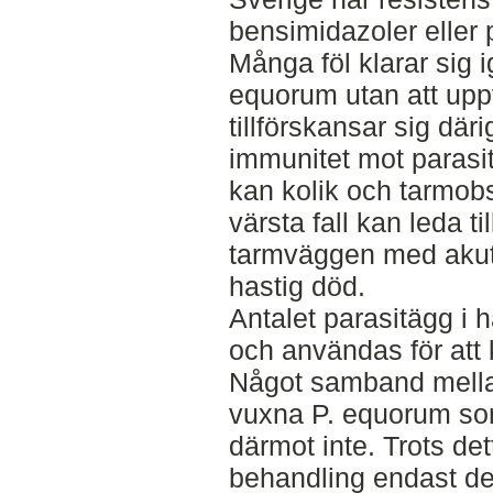
bensimidazoler eller 
Många föl klarar sig 
equorum utan att up
tillförskansar sig dä
immunitet mot parasit
kan kolik och tarmobst
värsta fall kan leda ti
tarmväggen med akut 
hastig död.
Antalet parasitägg i 
och användas för att 
Något samband mellan
vuxna P. equorum som
därmot inte. Trots det
behandling endast de