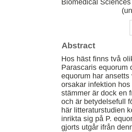
Biomedical Sciences 
(un
Abstract
Hos häst finns två ol
Parascaris equorum o
equorum har ansetts 
orsakar infektion hos
stämmer är dock en f
och är betydelsefull f
här litteraturstudie
inrikta sig på P. equ
gjorts utgår ifrån denn