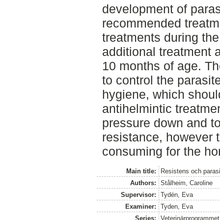
development of parasi
recommended treatmen
treatments during the
additional treatment a
10 months of age. Th
to control the parasi
hygiene, which shoul
antihelmintic treatmen
pressure down and to
resistance, however 
consuming for the ho
Main title:
Resistens och paras
Authors:
Stålheim, Caroline
Supervisor:
Tydén, Eva
Examiner:
Tyden, Eva
Series:
Veterinärprogrammet