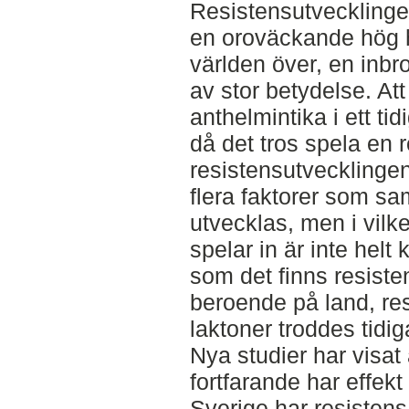
Resistensutvecklinge
en oroväckande hög ha
världen över, en inbr
av stor betydelse. Att
anthelmintika i ett ti
då det tros spela en ro
resistensutvecklinge
flera faktorer som sa
utvecklas, men i vilk
spelar in är inte helt 
som det finns resiste
beroende på land, re
laktoner troddes tidig
Nya studier har visat
fortfarande har effekt
Sverige har resistens