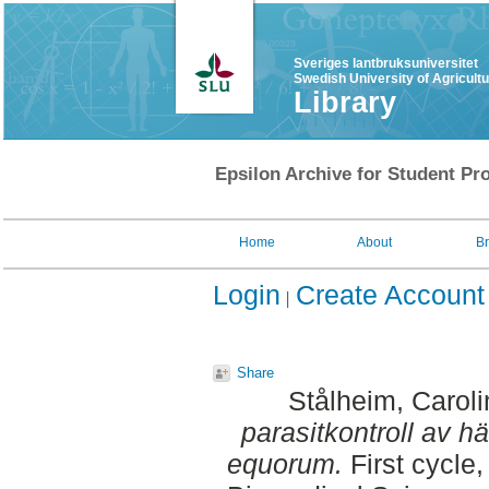
Sveriges lantbruksuniversitet
Swedish University of Agricult
Library
Epsilon Archive for Student Pro
Home
About
B
Login
Create Account
Share
Stålheim, Caroli
parasitkontroll av 
equorum.
First cycle