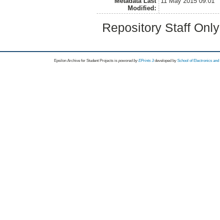
Metadata Last
11 May 2015 09:01
Modified:
Repository Staff Onl
Epsilon Archive for Student Projects is
powored by
EPrints 3
developed by
School of Electronics an