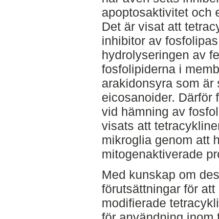
apoptosaktivitet och
Det är visat att tetra
inhibitor av fosfolip
hydrolyseringen av fe
fosfolipiderna i memb
arakidonsyra som är s
eicosanoider. Därför
vid hämning av fosfo
visats att tetracyklin
mikroglia genom att 
mitogenaktiverade pr
Med kunskap om des
förutsättningar för at
modifierade tetracykli
för användning inom 