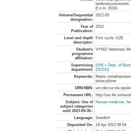
lantbruksuniversitet
(f.o.m. 2016)
Volume/Sequential
2012:03
designation:
Year of
2012
Publication:
Level and depth
First cycle, G2E
descriptor:
Student's
VY002 Veterinary M
programme
affiliation:
Supervising
(VH) > Dept. of Biom
department:
231231)
Keywords:
Matrix metalloprotei
tetracykliner
URN:NBN:
urn:nbn:se:slu:epsil
Permanent URL:
http://urn.kb.se/res
Subject. Use of
Human medicine, hea
subject categories
until 2023-04-30.:
Language:
Swedish
Deposited On:
18 Apr 2012 08:54