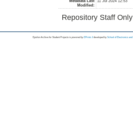
Metadata Last
11 Jul 2024 12:53
Modified:
Repository Staff Onl
Epsilon Archive for Student Projects is
powored by
EPrints 3
developed by
School of Electronics an