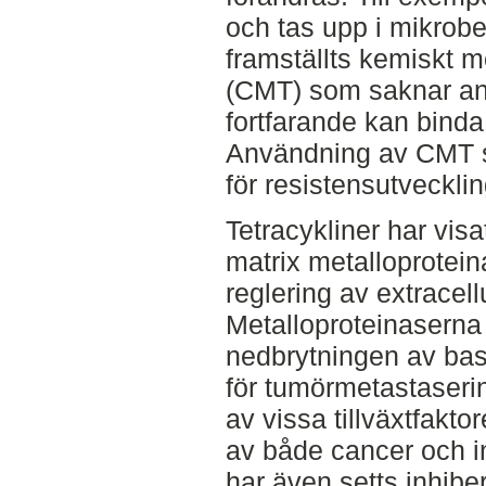
och tas upp i mikrobe
framställts kemiskt m
(CMT) som saknar an
fortfarande kan binda
Användning av CMT sk
för resistensutveckli
Tetracykliner har visa
matrix metalloprotei
reglering av extracellu
Metalloproteinaserna 
nedbrytningen av ba
för tumörmetastaseri
av vissa tillväxtfakt
av både cancer och i
har även setts inhibe