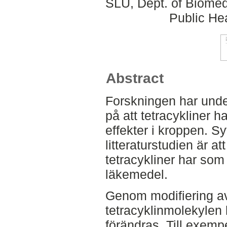
SLU, Dept. of Biomed
Public Hea
Abstract
Forskningen har under
på att tetracykliner h
effekter i kroppen. S
litteraturstudien är a
tetracykliner har som
läkemedel.
Genom modifiering av
tetracyklinmolekylen
förändras. Till exempe