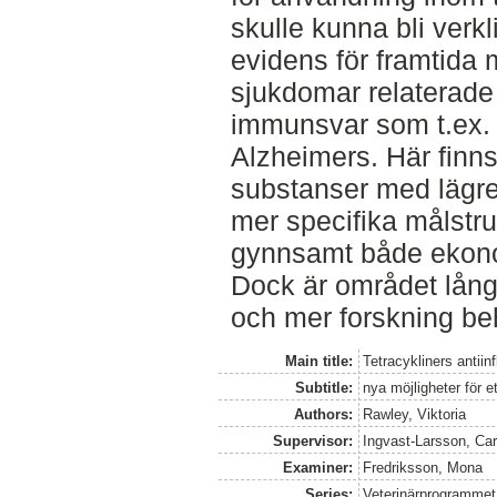
skulle kunna bli verkl
evidens för framtida m
sjukdomar relaterade 
immunsvar som t.ex.
Alzheimers. Här finns
substanser med lägr
mer specifika målstruk
gynnsamt både ekono
Dock är området långt 
och mer forskning b
Main title:
Tetracykliners antii
Subtitle:
nya möjligheter för 
Authors:
Rawley, Viktoria
Supervisor:
Ingvast-Larsson, Car
Examiner:
Fredriksson, Mona
Series:
Veterinärprogrammet