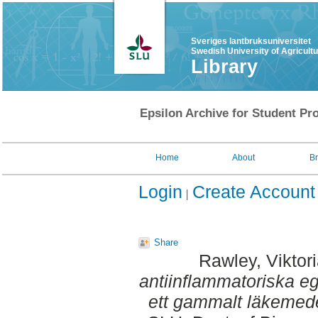
Sveriges lantbruksuniversitet
Swedish University of Agricult
Library
Epsilon Archive for Student Pro
Home
About
B
Login
Create Account
Share
Rawley, Viktor
antiinflammatoriska eg
ett gammalt läkemede