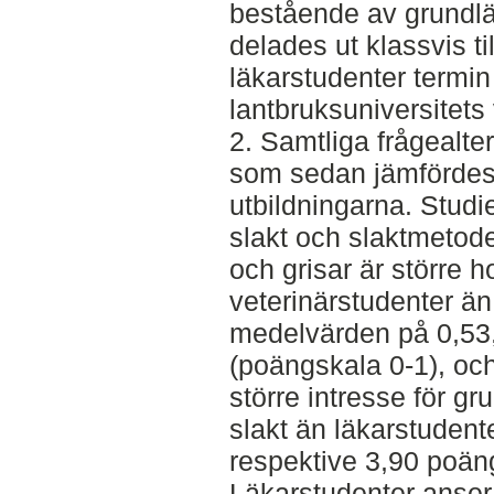
bestående av grundl
delades ut klassvis ti
läkarstudenter termi
lantbruksuniversitets
2. Samtliga frågealte
som sedan jämfördes
utbildningarna. Stud
slakt och slaktmetode
och grisar är större 
veterinärstudenter ä
medelvärden på 0,53,
(poängskala 0-1), och
större intresse för 
slakt än läkarstuden
respektive 3,90 poän
Läkarstudenter anser