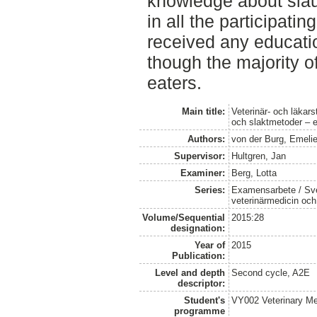
knowledge about slau
in all the participatin
received any educatio
though the majority o
eaters.
Main title:
Veterinär- och läkar
och slaktmetoder – 
Authors:
von der Burg, Emeli
Supervisor:
Hultgren, Jan
Examiner:
Berg, Lotta
Series:
Examensarbete / Sver
veterinärmedicin oc
Volume/Sequential
2015:28
designation:
Year of
2015
Publication:
Level and depth
Second cycle, A2E
descriptor:
Student's
VY002 Veterinary M
programme