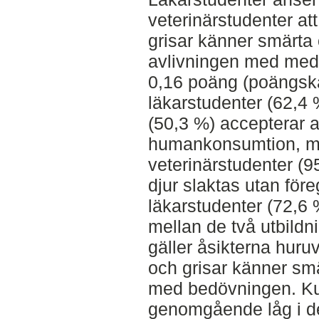
veterinärstudenter att
grisar känner smärt
avlivningen med mede
0,16 poäng (poängska
läkarstudenter (62,4 
(50,3 %) accepterar at
humankonsumtion, me
veterinärstudenter (95
djur slaktas utan fö
läkarstudenter (72,6 %
mellan de två utbild
gäller åsikterna huruv
och grisar känner sm
med bedövningen. Ku
genomgående låg i de