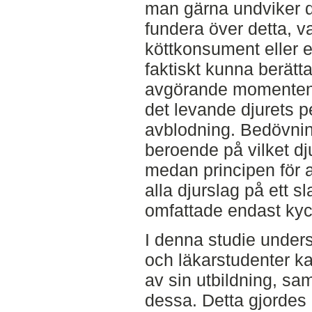
man gärna undviker 
fundera över detta, v
köttkonsument eller e
faktiskt kunna berätta
avgörande momenten i
det levande djurets p
avblodning. Bedövnin
beroende på vilket dj
medan principen för a
alla djurslag på ett s
omfattade endast kyck
I denna studie under
och läkarstudenter k
av sin utbildning, sa
dessa. Detta gjordes