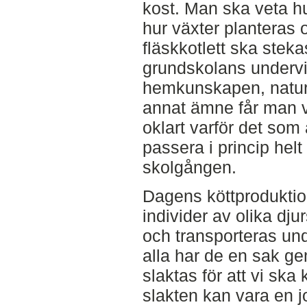
kost. Man ska veta hu
hur växter planteras
fläskkotlett ska stek
grundskolans undervi
hemkunskapen, naturk
annat ämne får man vet
oklart varför det som
passera i princip he
skolgången.
Dagens köttprodukti
individer av olika dj
och transporteras und
alla har de en sak g
slaktas för att vi ska
slakten kan vara en jo