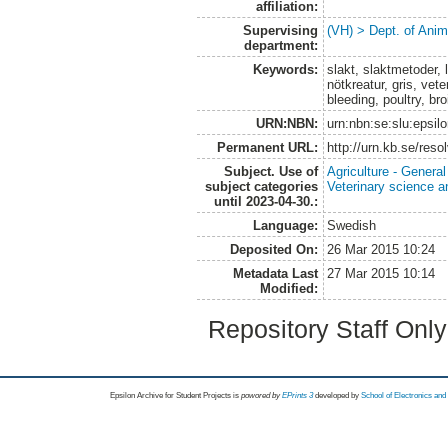
affiliation:
Supervising
(VH) > Dept. of Anim
department:
Keywords:
slakt, slaktmetoder, 
nötkreatur, gris, vet
bleeding, poultry, br
URN:NBN:
urn:nbn:se:slu:epsil
Permanent URL:
http://urn.kb.se/res
Subject. Use of
Agriculture - Genera
subject categories
Veterinary science a
until 2023-04-30.:
Language:
Swedish
Deposited On:
26 Mar 2015 10:24
Metadata Last
27 Mar 2015 10:14
Modified:
Repository Staff Onl
Epsilon Archive for Student Projects is
powored by
EPrints 3
developed by
School of Electronics an