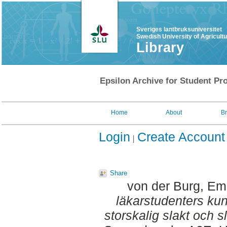
Sveriges lantbruksuniversitet
Swedish University of Agricult
Library
Epsilon Archive for Student Pro
Home
About
B
Login
Create Account
Share
von der Burg, Em
läkarstudenters ku
storskalig slakt och 