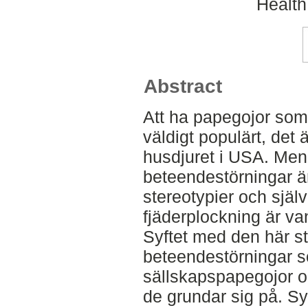
Health
Abstract
Att ha papegojor som 
väldigt populärt, det 
husdjuret i USA. Men
beteendestörningar är
stereotypier och sjä
fjäderplockning är va
Syftet med den här st
beteendestörningar s
sällskapspapegojor o
de grundar sig på. Syf