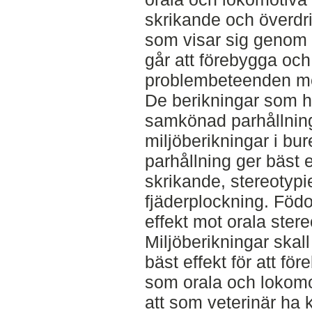
skrikande och överdri
som visar sig genom ag
går att förebygga oc
problembeteenden med
De berikningar som ha
samkönad parhållning
miljöberikningar i bur
parhållning ger bäst e
skrikande, stereotypi
fjäderplockning. Föd
effekt mot orala ster
Miljöberikningar skall 
bäst effekt för att f
som orala och lokomot
att som veterinär ha 