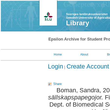
Sveriges lantbruksuniversitet
Swedish University of Agricult
Library
Epsilon Archive for Student Pro
Home
About
B
Login
Create Account
Share
Boman, Sandra
, 2
sällskapspapegojor.
Fi
Dept. of Biomedical S