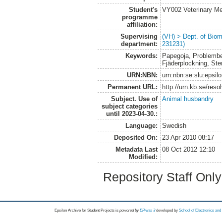
Student's
VY002 Veterinary M
programme
affiliation:
Supervising
(VH) > Dept. of Biom
department:
231231)
Keywords:
Papegoja, Problembe
Fjäderplockning, Ste
URN:NBN:
urn:nbn:se:slu:epsil
Permanent URL:
http://urn.kb.se/res
Subject. Use of
Animal husbandry
subject categories
until 2023-04-30.:
Language:
Swedish
Deposited On:
23 Apr 2010 08:17
Metadata Last
08 Oct 2012 12:10
Modified:
Repository Staff Onl
Epsilon Archive for Student Projects is
powored by
EPrints 3
developed by
School of Electronics an