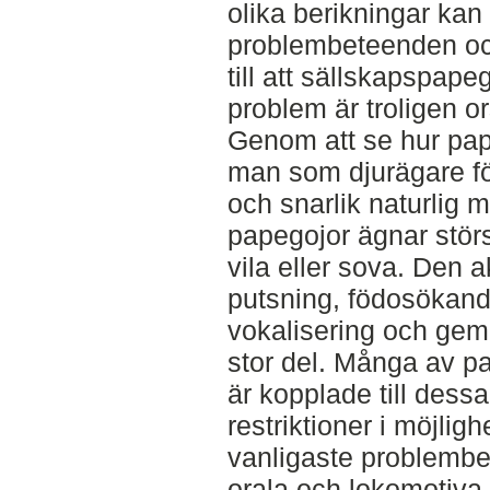
olika berikningar kan
problembeteenden och
till att sällskapspap
problem är troligen or
Genom att se hur pape
man som djurägare fö
och snarlik naturlig m
papegojor ägnar störst
vila eller sova. Den a
putsning, födosökand
vokalisering och ge
stor del. Många av 
är kopplade till dess
restriktioner i möjlig
vanligaste problembe
orala och lokomotiva 