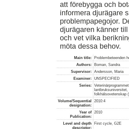
att förebygga och b
informera djurägare
problempapegojor. Det
djurägaren känner til
och vet vilka beriknin
möta dessa behov.
Main title:
Problembeteenden h
Authors:
Boman, Sandra
Supervisor:
Andersson, Maria
Examiner:
UNSPECIFIED
Series:
Veterinärprogrammet
lantbruksuniversitet,
folkhälsovetenskap (
Volume/Sequential
2010:4
designation:
Year of
2010
Publication:
Level and depth
First cycle, G2E
descriptor: