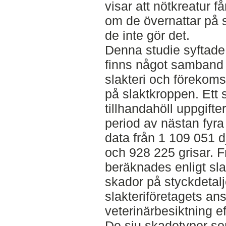
visar att nötkreatur f
om de övernattar på 
de inte gör det.
Denna studie syftade 
finns något samband 
slakteri och förekoms
på slaktkroppen. Ett s
tillhandahöll uppgifte
period av nästan fyra
data från 1 109 051 d
och 928 225 grisar. 
beräknades enligt sla
skador på styckdetal
slakteriföretagets an
veterinärbesiktning ef
De sju skadetyper so