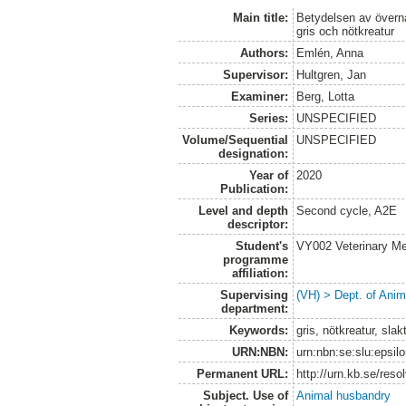
Main title:
Betydelsen av överna
gris och nötkreatur
Authors:
Emlén, Anna
Supervisor:
Hultgren, Jan
Examiner:
Berg, Lotta
Series:
UNSPECIFIED
Volume/Sequential
UNSPECIFIED
designation:
Year of
2020
Publication:
Level and depth
Second cycle, A2E
descriptor:
Student's
VY002 Veterinary M
programme
affiliation:
Supervising
(VH) > Dept. of Anim
department:
Keywords:
gris, nötkreatur, sla
URN:NBN:
urn:nbn:se:slu:epsil
Permanent URL:
http://urn.kb.se/res
Subject. Use of
Animal husbandry