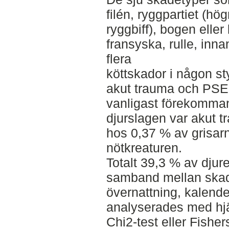
filén, ryggpartiet (hög
ryggbiff), bogen eller 
fransyska, rulle, innanl
flera
köttskador i någon sty
akut trauma och PSE 
vanligast förekomma
djurslagen var akut 
hos 0,37 % av grisar
nötkreaturen.
Totalt 39,3 % av djur
samband mellan skad
övernattning, kalend
analyserades med hjäl
Chi2-test eller Fisher