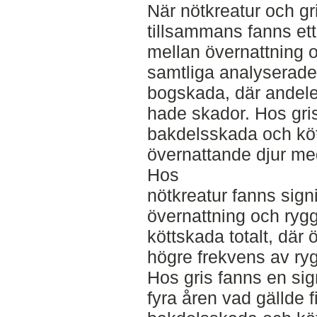
När nötkreatur och g
tillsammans fanns ett
mellan övernattning o
samtliga analyserade
bogskada, där andele
hade skador. Hos gri
bakdelsskada och köt
övernattande djur me
Hos
nötkreatur fanns sig
övernattning och ry
köttskada totalt, där
högre frekvens av ry
Hos gris fanns en sig
fyra åren vad gällde 