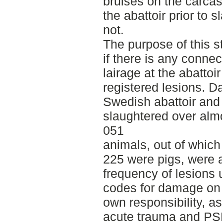
bruises on the carcass
the abattoir prior to s
not.
The purpose of this s
if there is any conne
lairage at the abattoi
registered lesions. D
Swedish abattoir and
slaughtered over almo
051
animals, out of whic
225 were pigs, were 
frequency of lesions 
codes for damage on 
own responsibility, as
acute trauma and PS