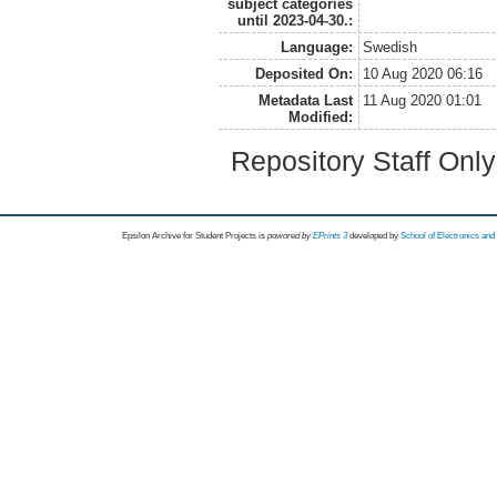
subject categories
until 2023-04-30.:
Language:
Swedish
Deposited On:
10 Aug 2020 06:16
Metadata Last
11 Aug 2020 01:01
Modified:
Repository Staff Onl
Epsilon Archive for Student Projects is
powored by
EPrints 3
developed by
School of Electronics an