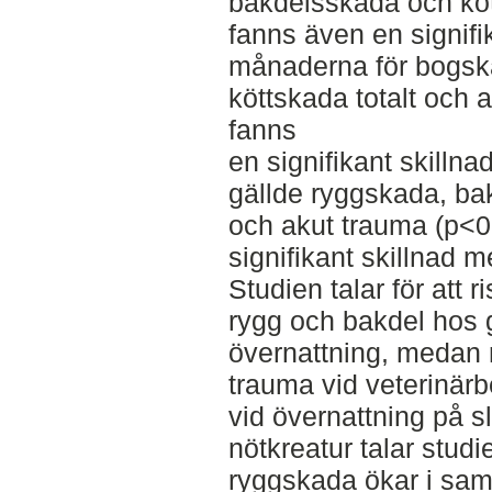
bakdelsskada och köt
fanns även en signifi
månaderna för bogsk
köttskada totalt och 
fanns
en signifikant skillna
gällde ryggskada, bak
och akut trauma (p<0
signifikant skillnad 
Studien talar för att ri
rygg och bakdel hos g
övernattning, medan r
trauma vid veterinärb
vid övernattning på sl
nötkreatur talar studie
ryggskada ökar i sa