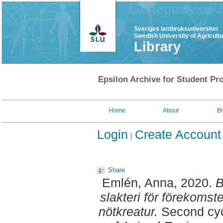
Sveriges lantbruksuniversitet
Swedish University of Agricult
Library
Epsilon Archive for Student Pro
Home
About
B
Login
Create Account
Share
Emlén, Anna
, 2020.
B
slakteri för förekomst
nötkreatur.
Second cyc