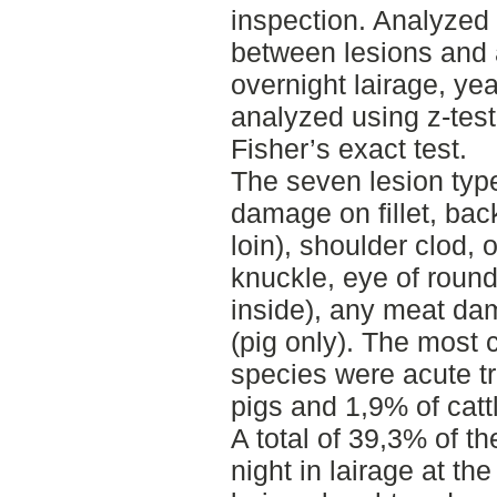
inspection. Analyzed 
between lesions and 
overnight lairage, y
analyzed using z-test 
Fisher’s exact test.
The seven lesion typ
damage on fillet, back
loin), shoulder clod, 
knuckle, eye of roun
inside), any meat d
(pig only). The most
species were acute t
pigs and 1,9% of catt
A total of 39,3% of t
night in lairage at t